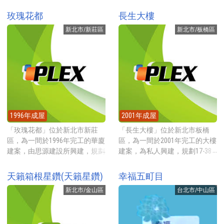
玫瑰花都
長生大樓
新北市/新莊區
新北市/板橋區
1996年成屋
2001年成屋
「玫瑰花都」位於新北市新莊
「長生大樓」位於新北市板橋
區，為一間於1996年完工的華廈
區，為一間於2001年完工的大樓
建案，由思源建設所興建，規劃
建案，為私人興建，規劃17-38
1-4房11-44坪的房型，地點就在
坪的坪數房型，地點就在中山路
民樂街上，靠近思賢國小，2020
上，靠近捷運府中站與誠品生活
天籟箱根星鑽(天籟星鑽)
幸福五町目
年實價登錄(已扣車位)每坪約37
板橋百貨公司，2022年底截止尚
新北市/金山區
台北市/中山區
萬元起。 建案基地約272坪，興
未有實價登錄記錄 建案基地約
建一棟地上7層地下1層的電梯華
162坪，興建一棟地上10層地下2
廈，規劃1-4房11-44坪的房型，
層的電梯大廈，規劃17坪與38坪