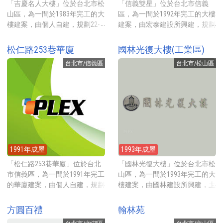
內，步行4-6分鐘可到南京東路
「吉慶名人大樓」位於台北市松
「信義雙星」位於台北市信義
或中山北路上，步行5分鐘可到
山區，為一間於1983年完工的大
區，為一間於1992年完工的大樓
大片草地的林森公園，走路11分
樓建案，由個人自建，規劃22-
建案，由宏泰建設所興建，規劃
鐘可到中山南京商圈的新光三越
76坪的坪數房型，地點就在南京
45-103坪的坪數房型，地點就在
百貨公司與誠品南西店。採買可
東路四段上，步行至捷運台北小
松德路上，靠近興雅國中，2022
松仁路253巷華廈
國林光復大樓(工業區)
步行7分鐘到傳統市場中山市
巨蛋站約4分鐘，2005年外觀拉
年實價登錄(已扣車位)每坪約
場，走路7分鐘可到中央藝文公
台北市/信義區
台北市/松山區
過皮，2022年實價登錄(已扣車
112萬元起。 建案基地約1137
園、華山大草原與華山公園，公
位)每坪約77萬元起。 建案基地
坪，興建ABCD4棟地上15層地下
園有大片草地、街頭藝術、兒童
約96坪，興建一棟地上12層地下
3層的電梯大廈，規劃45-103坪
遊戲區等。步行至捷運中山站約
1層的電梯大廈，規劃22-76坪的
的坪數房型，各棟平均一層2
11分鐘。
坪數房型，合計共18戶，一樓有
戶，合計共101戶住家，一樓有2
1戶店面。 建案地點就在南京東
戶店面。公設比約28.03%，提供
路四段上，南京東路沿線公車眾
的公設有中庭花園等。 建案地
多，且商辦、銀行百貨密集，生
點就在松德路上，步行到捷運象
1991年成屋
1993年成屋
活機能良善。微風南京百貨走路
山站約7分鐘。採買可走路7分鐘
11分鐘。採買可走路10分鐘至傳
到家樂福台北松德店，步行到信
「松仁路253巷華廈」位於台北
「國林光復大樓」位於台北市松
統市場中崙市場，或走路12分鐘
義計劃區的百貨公司區只要10分
市信義區，為一間於1991年完工
山區，為一間於1993年完工的大
到全聯福利中心松山吉祥店。搭
鐘，有新光三越、ATT、微風南
的華廈建案，由個人自建，規劃
樓建案，由國林建設所興建，土
乘捷運只要步行4分鐘到捷運台
山、台北101等，逛街採買散步
21-38坪的坪數房型，地點就在
地分區為工業區，規劃169坪的
北小巨蛋站，小巨蛋與旁邊的台
都方便。
松仁路靜巷內，靠近學區吳興國
坪數房型，地點就在光復北路
方圓百禮
翰林苑
北體育館設施也非常多，館內有
小，2023年實價登錄(已扣車位)
上，2015年實價登錄每坪約58萬