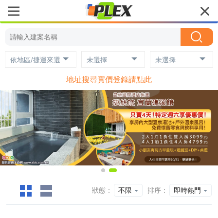
依地區/捷運來選
未選擇
未選擇
地址搜尋實價登錄請點此
狀態：
不限
排序：
即時熱門