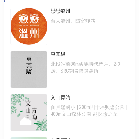
戀戀溫州
台大溫州、隱富靜巷
東其駿
北投站前80m駿馬時代門戶、2-3
房、SRC鋼骨國際寓所
文山青昀
面興隆國小 | 200m四千坪興隆公園 |
400m文山森林公園-趣探險之丘