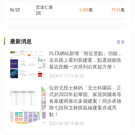
宏道仁滙
06/20
2,380
萬
79.65
萬
(宏...
最新消息
更多
PLEX網站新增「附近景點」功能，
走在路上看到新建案，點選就能依
最近距離一次排列出來超方便！
2024-01-17 15:26:50
位於北投士林的「北士科園區」正
式於2022年起華固、家居與國泰等
各家建商推出多個建案！同步承德
路七段與文林路延線建案亦成亮
點！
2021-05-28 14:48:08