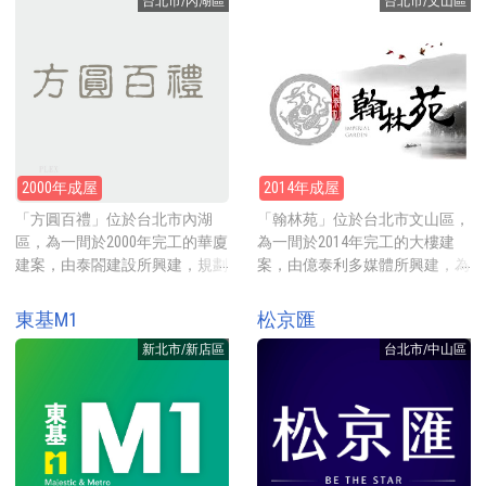
田徑場、健身房、游泳池、體育
台北市/內湖區
台北市/文山區
每坪約76萬元起。 建案基地約
起。 建案基地約293坪，興建一
館等，運動休閒散步都方便。
91坪，興建一棟地上6層的電梯
棟地上12層地下2層的電梯大
華廈，規劃21-38坪的坪數房
廈，土地分區為工業區，規劃
型，合計共15戶住家。公設比約
169坪的坪數房型，，合計共32
16.07%。 建案地點就在松仁路
戶，一樓有1戶店面。 建案地點
靜巷內，步行18分鐘到信義計劃
就在光復北路上，步行3分鐘到
區，步行2分鐘可到學區吳興國
南京東路五段上，南京東路沿線
小、步行7分鐘到學區的信義國
商辦、銀行百貨密集，餐廳商家
2000年成屋
2014年成屋
中。採買步行3分鐘到全聯福利
也多，生活機能佳。採買可步行
中心信義六合店，搭乘大眾捷運
約9分鐘至全聯福利中心松山中
「方圓百禮」位於台北市內湖
「翰林苑」位於台北市文山區，
的話步行到捷運象山站約13分
崙店，旁邊也有傳統市場中崙市
區，為一間於2000年完工的華廈
為一間於2014年完工的大樓建
鐘，走路約18分鐘到台北101。
場。步行至捷運南京三民站約9
建案，由泰閤建設所興建，規劃
案，由億泰利多媒體所興建，為
分鐘，另一邊步行約9分鐘至捷
均質55坪的坪數房型，地點就在
系列推案，規劃51-71坪的坪數
運台北小巨蛋站，小巨蛋與台北
民權東路六段靜巷內，靠近捷運
房型，地點就在試院路靜巷內，
東基M1
松京匯
體育館及松山運動中心都在一
葫洲站，2024年實價登錄(已扣
旁邊就是考試院、銓敘部與世新
起，館內有田徑場、健身房、游
新北市/新店區
台北市/中山區
車位)每坪約86萬元起。 建案基
大學，2015年開賣時每坪約68萬
泳池、體育館等，運動休閒散步
地約224坪，興建一棟地上9層地
元起。 建案基地約197坪，興建
都方便。
下2層的電梯華廈，規劃均質55
一棟地上11層地下3層的電梯大
坪的坪數房型，平均一層2戶，
廈，規劃51-71坪的坪數房型，
合計共17戶住家。公設比約
戶戶三面採光，平均一層2戶共
30%。 建案地點就在民權東路六
用1部電梯，合計共19戶住家。