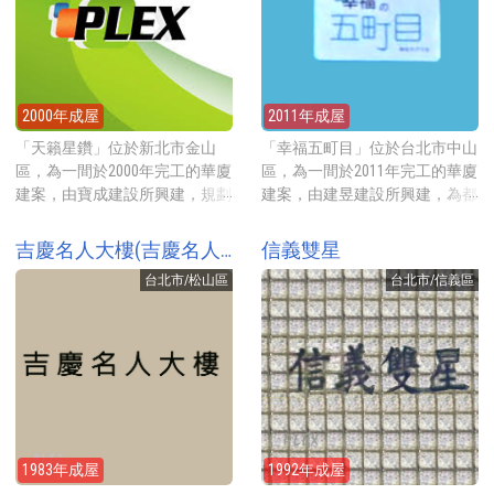
A棟平均一層3戶、B棟平均一層
的房型，平均一層7戶共用2部電
6戶，合計共59戶住家，一樓有3
梯，合計共73戶，一樓有1戶店
戶店面。公設比約31.77%。 建
面(現為京城銀行)。 建案地點就
案地點就在民樂街上，步行3分
在中山路上，步行3分鐘可到有
鐘就到學區思賢國小，採買可走
兒童遊樂設施的社區公園介壽公
2000年成屋
2011年成屋
路9分鐘到傳統市場新莊宏泰市
園，採買可步行4分鐘至全聯福
場及新莊美秀傳統市場、或步行
利中心板橋重慶店，或步行7分
「天籟星鑽」位於新北市金山
「幸福五町目」位於台北市中山
6分鐘到全聯福利中心新莊公園
鐘到傳統市場板橋市場、湳興公
區，為一間於2000年完工的華廈
區，為一間於2011年完工的華廈
店與家樂福新莊公園店。步行8
有零售市場。步行2分鐘到誠品
建案，由寶成建設所興建，規劃
建案，由建昱建設所興建，為都
分鐘可至67000坪新莊運動中
生活板橋百貨公司，步行到新板
16-32坪房型，地點就在山城路
更案，規劃1-3房20-33坪的房
心、旁邊還有新莊運動公園、新
特區的五鐵共構板橋車站11分
靜巷內，2023年實價登錄(已扣
型，地點就在林森北路靜巷內，
吉慶名人大樓(吉慶名人大廈)
信義雙星
莊體育館等。搭乘捷運可步行11
鐘，旁邊有麗寶百貨、秀泰影
車位)每坪約12萬元起。 建案基
2022年實價登錄(已扣車位)每坪
分鐘可至捷運幸福站。
城、誠品百貨等。搭乘捷運可步
台北市/松山區
台北市/信義區
地約331坪興建一棟地上6層地下
約73萬元起。 建案基地約44
行至捷運府中站約3分鐘。
1層的電梯華廈，規劃16-32坪房
坪，興建一棟地上7層地下1層的
型，合計共31戶。公設比約
電梯華廈，土地分區為商4，規
27.8%。
劃1-3房20-33坪的房型，平均一
層2戶共用1部電梯(7樓一層一
戶)，合計共11戶住家。公設比
約41.37%，提供的公設有一樓接
待大廳、每戶一個儲藏櫃等。
1983年成屋
1992年成屋
建案地地點就在林森北路靜巷