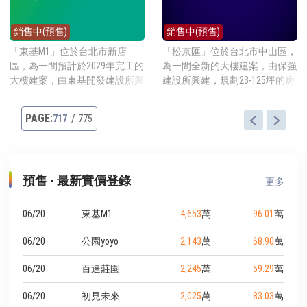
段靜巷內，採買可步行3分鐘到
公設比約28%，提供的公設有接
家樂福內湖民權東店、或步行2
待大廳等。 建案地點就在試院
銷售中(預售)
銷售中(預售)
分鐘到全聯福利中心內湖葫洲
路上，緊鄰考試院與銓敘部，靠
店，步行10分鐘到哈拉影城，搭
近世新大學，步行3分鐘可到社
「東基M1」位於台北市新店
「松京匯」位於台北市中山區，
乘捷運可步行3分鐘到捷運葫洲
區公園試院公園，步行6分鐘可
區，為一間預計於2029年完工的
為一間全新的大樓建案，由保強
站。
到景美溪畔的木柵河濱公園，景
大樓建案，由東基開發建設所興
建設所興建，規劃23-125坪的房
美夜市走路約15分鐘可到，搭乘
建，為都更案，地點就在寶安街
型，地點就在南京東路二段上，
捷運可步行18分鐘到捷運大坪林
上，靠近捷運大坪林站，2025年
近捷運松江南京站，2026年預售
717
775
站。
預售開賣時每坪牌價約96-108萬
開賣時每坪牌價確認中。 建案
元起。 建案基地約259坪，興建
基地約137坪，興建一棟地上15
一棟地上15層地下4層的電梯大
層地下3層的電梯大廈，規劃23-
廈，規劃坪數確認中，合計共約
125坪的房型，平均一層4戶共用
預售 - 最新實價登錄
68戶住家，一樓有1戶店面。公
2部電梯，合計共46戶。 建案地
更多
設比約34.88%，提供的公設有接
點就在南京東路二段上，此地段
待大廳、空中花園等。 建案地
一直以來都是各家金控銀行等金
06/20
東基M1
4,653
萬
96.01
萬
點就在寶安街上，採買可步行13
融公司的所在地，繁華自不可言
分鐘到傳統市場景美市場、或步
喩。採買可走路8分鐘到全聯福
06/20
公園yoyo
2,143
萬
68.90
萬
行15分鐘到家樂福新店店。步行
利中心中山南京店，附近步行10
至捷運大坪林站約4分鐘，捷運
分鐘到林森公園，搭乘捷運也只
06/20
百達莊園
2,245
萬
59.29
萬
站的北新路為新店的熱鬧地段，
要步行2分鐘至捷運南京松江
06/20
初見未來
2,025
萬
83.03
萬
採買用餐都方便。
站，非常方便。