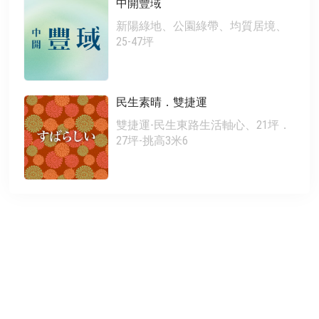
中開豐琙
新陽綠地、公園綠帶、均質居境、
25-47坪
民生素晴．雙捷運
雙捷運-民生東路生活軸心、21坪．
27坪-挑高3米6