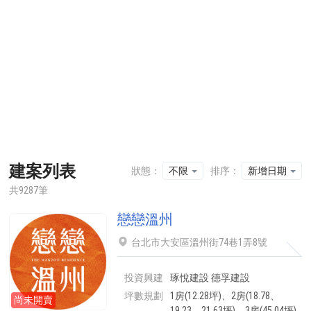
建案列表
狀態：
不限
排序：
新增日期
共9287筆
戀戀溫州
台北市大安區溫州街74巷1弄8號
投資興建
琢悅建設 德孚建設
坪數規劃
1房(12.28坪)、2房(18.78、
尚未開賣
19.23、21.63坪)、3房(45.04坪)