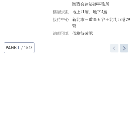
際聯合建築師事務所
樓層規劃
地上21層、地下4層
接待中心
新北市三重區五谷王北街58巷29
號
總價預算
價格待確認
1
1548