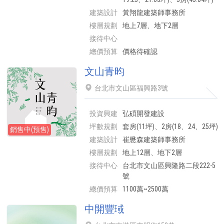
建築設計
黃翔龍建築師事務所
樓層規劃
地上7層、地下2層
接待中心
總價預算
價格待確認
文山青昀
台北市文山區福興路3號
投資興建
弘碩開發建設
坪數規劃
套房(11坪)、2房(18、24、25坪)
銷售中(預售)
建築設計
崔懋森建築師事務所
樓層規劃
地上12層、地下2層
接待中心
台北市文山區興隆路二段222-5
號
總價預算
1100萬~2500萬
中開豐琙