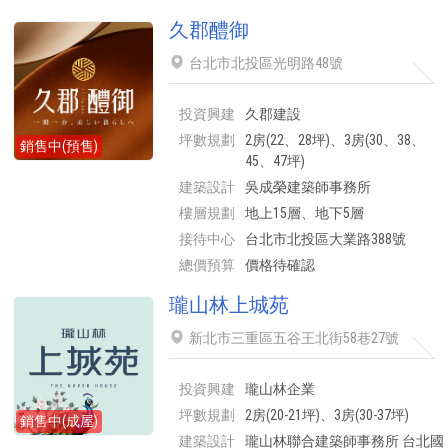
久郡醴御
台北市北投區光明路48號
投資興建
久郡建設
坪數規劃
2房(22、28坪)、3房(30、38、
銷售中(預售)
45、47坪)
建築設計
吳成榮建築師事務所
樓層規劃
地上15層、地下5層
接待中心
台北市北投區大業路388號
總價預算
價格待確認
瓏山林上城苑
新北市三重區五谷王北街58巷27號
投資興建
瓏山林企業
坪數規劃
2房(20-21坪)、3房(30-37坪)
銷售中(成屋)
建築設計
瓏山林聯合建築師事務所 台北國