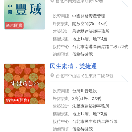
台北市南港區東明街152巷
投資興建
中國開發資產管理
坪數規劃
開放空間(25、47坪)
尚未開賣
建築設計
呂建勳建築師事務所
樓層規劃
地上14層、地下4層
接待中心
台北市南港區南港路二段220號
總價預算
價格待確認
民生素晴．雙捷運
台北市中山區民生東路二段48號
投資興建
台灣川普建設
坪數規劃
2房(21坪、27坪)
銷售中(預售)
建築設計
朱騰惠建築師事務所
樓層規劃
地上12層、地下3層
接待中心
台北市民生東路二段48號
總價預算
價格待確認