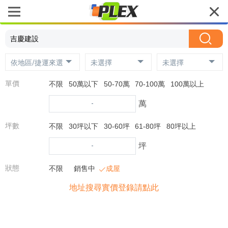
依地區/捷運來選
未選擇
未選擇
單價
不限
50萬以下
50-70萬
70-100萬
100萬以上
-
萬
坪數
不限
30坪以下
30-60坪
61-80坪
80坪以上
-
坪
狀態
不限
銷售中
成屋
地址搜尋實價登錄請點此