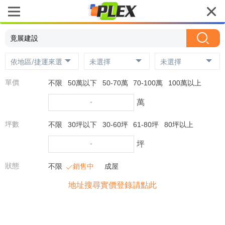
依地區/捷運來選
未選擇
未選擇
單價
不限
50萬以下
50-70萬
70-100萬
100萬以上
-
萬
坪數
不限
30坪以下
30-60坪
61-80坪
80坪以上
-
坪
狀態
不限
銷售中
成屋
地址搜尋實價登錄請點此