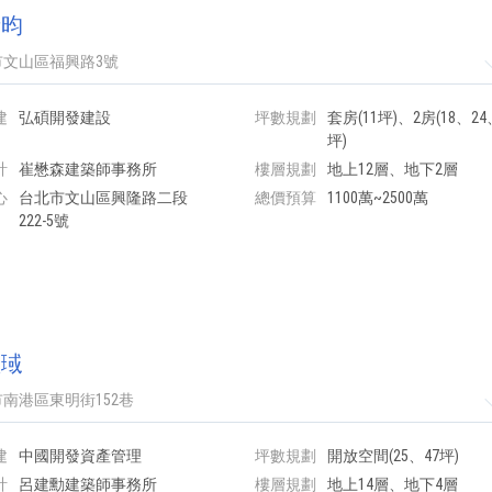
青昀
市文山區福興路3號
建
弘碩開發建設
坪數規劃
套房(11坪)、2房(18、24
坪)
計
崔懋森建築師事務所
樓層規劃
地上12層、地下2層
心
台北市文山區興隆路二段
總價預算
1100萬~2500萬
222-5號
豐琙
南港區東明街152巷
建
中國開發資產管理
坪數規劃
開放空間(25、47坪)
計
呂建勳建築師事務所
樓層規劃
地上14層、地下4層