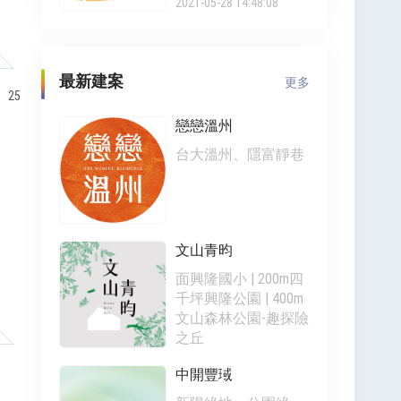
2021-05-28 14:48:08
最新建案
更多
、25
戀戀溫州
台大溫州、隱富靜巷
文山青昀
面興隆國小 | 200m四
千坪興隆公園 | 400m
文山森林公園-趣探險
之丘
中開豐琙