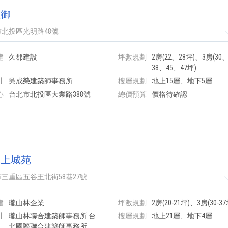
醴御
北投區光明路48號
建
久郡建設
坪數規劃
2房(22、28坪)、3房(30
38、45、47坪)
計
吳成榮建築師事務所
樓層規劃
地上15層、地下5層
心
台北市北投區大業路388號
總價預算
價格待確認
林上城苑
三重區五谷王北街58巷27號
建
瓏山林企業
坪數規劃
2房(20-21坪)、3房(30-37
計
瓏山林聯合建築師事務所 台
樓層規劃
地上21層、地下4層
北國際聯合建築師事務所