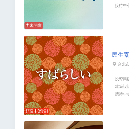
接待中
尚未開賣
民生
台北市
投資興
建築設
接待中
銷售中(預售)