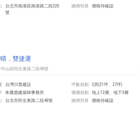
心
台北市南港區南港路二段220
總價預算
價格待確認
號
素晴．雙捷運
中山區民生東路二段48號
建
台灣川普建設
坪數規劃
2房(21坪、27坪)
計
朱騰惠建築師事務所
樓層規劃
地上12層、地下3層
心
台北市民生東路二段48號
總價預算
價格待確認