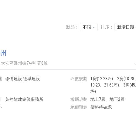
狀態：
不限
排序：
新增日期
溫州
大安區溫州街74巷1弄8號
建
琢悅建設 德孚建設
坪數規劃
1房(12.28坪)、2房(18.7
19.23、21.63坪)、3房(45.
坪)
計
黃翔龍建築師事務所
樓層規劃
地上7層、地下2層
心
總價預算
價格待確認