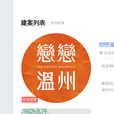
建案列表
共9287筆
戀戀
台北市
投資興
建築設
接待中
尚未開賣