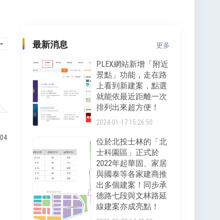
最新消息
更多
PLEX網站新增「附近
景點」功能，走在路
上看到新建案，點選
就能依最近距離一次
排列出來超方便！
2024-01-17 15:26:50
8、
04
位於北投士林的「北
士科園區」正式於
2022年起華固、家居
與國泰等各家建商推
出多個建案！同步承
德路七段與文林路延
線建案亦成亮點！