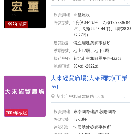
投資興建
宏璽建設
坪數規劃
1房(9.34-19坪)、2房(12.92-36.84
1997年成屋
坪)、3房(24.98-44坪)、4房(38.33-
52.27坪)
建築設計
傅立理建築師事務所
樓層規劃
地上17層、地下2層
接待中心
新北市中和區景平路433號
總價預算
504萬~2822萬
大來經貿廣場(大萊國際)(工業
區)
新北市中和區建康路156號
投資興建
東泰國際建設 敦陽國際
2007年成屋
坪數規劃
17-20坪
建築設計
沈國皓建築師事務所