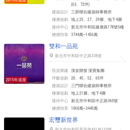
2019年成屋
(63、72坪)
建築設計
三群聯合建築師事務所
樓層規劃
地上25、27、29層、地下4層
接待中心
新北市中和區建康路178號5樓
總價預算
3744萬~1456萬
雙和一品苑
新北市中和區中正路338號
投資興建
漢皇開發 漢寶集團
坪數規劃
20、45、52、65坪
2015年成屋
建築設計
三門聯合建築師事務所
樓層規劃
地上21層、地下4層
接待中心
新北市中和區中正路360號
總價預算
1060萬~3445萬
宏璽新世界
新北市中和區景平路431巷110號