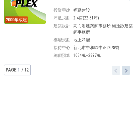
投資興建
福勤建設
坪數規劃
2-4房(22-51坪)
2000年成屋
建築設計
高而潘建築師事務所 楊逸詠建築
師事務所
樓層規劃
地上21層
接待中心
新北市中和區中正路78號
總價預算
1034萬~2397萬
1
12