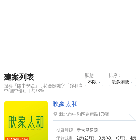
建案列表
狀態：
排序：
不限
最多瀏覽
搜尋「國中學區」，符合關鍵字「錦和高
中(國中部)」 | 共68筆
映象太和
新北市中和區建康路178號
投資興建
新大皇建設
坪數規劃
2房(28坪)、3房(40、49坪)、4房