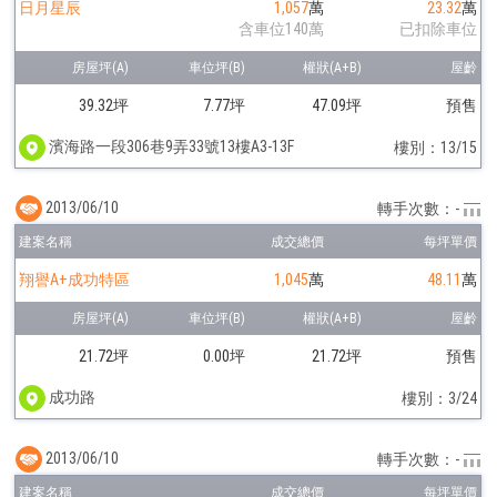
日月星辰
1,057
萬
23.32
萬
含車位140萬
已扣除車位
39.32坪
7.77坪
47.09坪
預售
濱海路一段306巷9弄33號13樓A3-13F
樓別：13/15
2013/06/10
轉手次數：-
翔譽A+成功特區
1,045
萬
48.11
萬
21.72坪
0.00坪
21.72坪
預售
成功路
樓別：3/24
2013/06/10
轉手次數：-