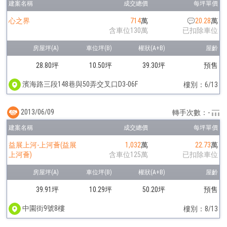
心之界
714
萬
20.28
萬
含車位130萬
已扣除車位
28.80坪
10.50坪
39.30坪
預售
濱海路三段148巷與50弄交叉口D3-06F
樓別：6/13
2013/06/09
轉手次數：-
益展上河-上河薈(益展
1,032
萬
22.73
萬
上河薈)
含車位125萬
已扣除車位
39.91坪
10.29坪
50.20坪
預售
中園街9號8樓
樓別：8/13