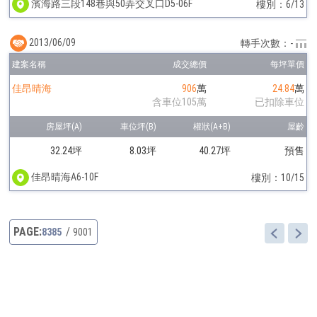
濱海路三段148巷與50弄交叉口D5-06F
樓別：6/13
2013/06/09
轉手次數：-
佳昂晴海
906
萬
24.84
萬
含車位105萬
已扣除車位
32.24坪
8.03坪
40.27坪
預售
佳昂晴海A6-10F
樓別：10/15
8385
9001