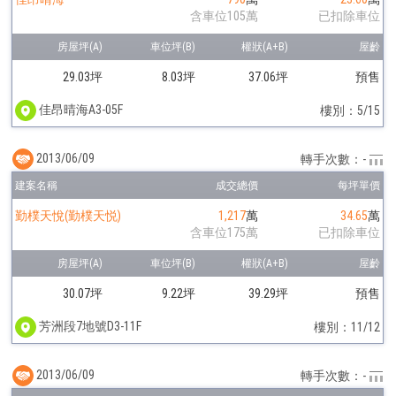
含車位105萬
已扣除車位
29.03坪
8.03坪
37.06坪
預售
佳昂晴海A3-05F
樓別：5/15
2013/06/09
轉手次數：-
勤樸天悅(勤樸天悦)
1,217
萬
34.65
萬
含車位175萬
已扣除車位
30.07坪
9.22坪
39.29坪
預售
芳洲段7地號D3-11F
樓別：11/12
2013/06/09
轉手次數：-