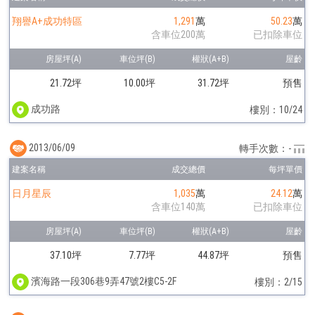
翔譽A+成功特區
1,291
萬
50.23
萬
含車位200萬
已扣除車位
21.72坪
10.00坪
31.72坪
預售
成功路
樓別：10/24
2013/06/09
轉手次數：-
日月星辰
1,035
萬
24.12
萬
含車位140萬
已扣除車位
37.10坪
7.77坪
44.87坪
預售
濱海路一段306巷9弄47號2樓C5-2F
樓別：2/15