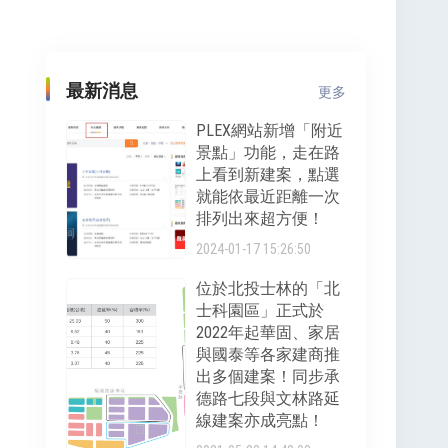
最新消息
更多
PLEX網站新增「附近
景點」功能，走在路
上看到新建案，點選
就能依最近距離一次
排列出來超方便！
2024-01-17 15:26:50
位於北投士林的「北
士科園區」正式於
2022年起華固、家居
與國泰等各家建商推
出多個建案！同步承
德路七段與文林路延
線建案亦成亮點！