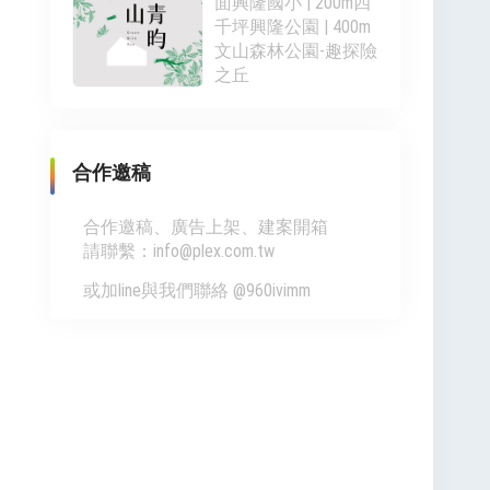
面興隆國小 | 200m四
千坪興隆公園 | 400m
文山森林公園-趣探險
之丘
合作邀稿
合作邀稿、廣告上架、建案開箱
請聯繫：info@plex.com.tw
或加line與我們聯絡 @960ivimm