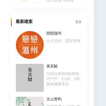
2021-05-28 14:48:08
最新建案
更多
戀戀溫州
台大溫州、隱富靜巷
東其駿
北投站前80m駿馬時
代門戶、2-3房、SRC
鋼骨國際寓所
文山青昀