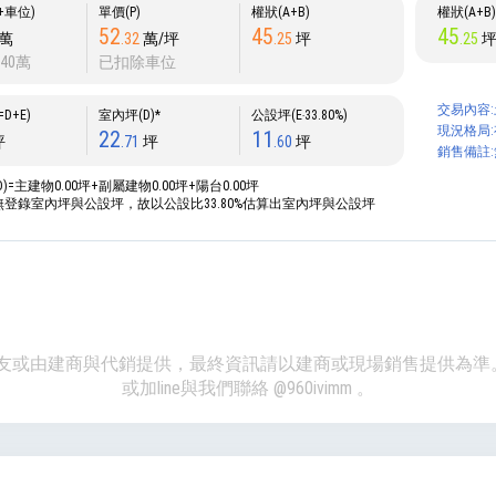
P+車位)
單價(P)
權狀(A+B)
權狀(A+B
52
45
45
萬
.32
萬/坪
.25
坪
.25
40萬
已扣除車位
交易內容:
D+E)
室內坪(D)*
公設坪(E‧33.80%)
現況格局:
22
11
坪
.71
坪
.60
坪
銷售備註:
D)=主建物0.00坪+副屬建物0.00坪+陽台0.00坪
價無登錄室內坪與公設坪，故以公設比33.80%估算出室內坪與公設坪
、網友或由建商與代銷提供，最終資訊請以建商或現場銷售提供為
或加line與我們聯絡
@960ivimm
。