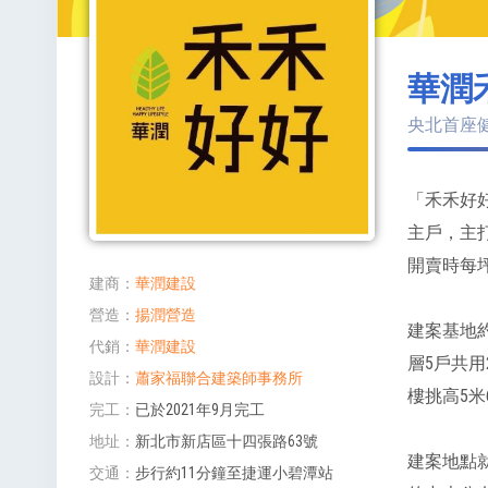
華潤
央北首座
「禾禾好
主戶，主打
開賣時每
建商
華潤建設
營造
揚潤營造
建案基地約
代銷
華潤建設
層5戶共用
設計
蕭家福聯合建築師事務所
樓挑高5
完工
已於2021年9月完工
地址
新北市新店區十四張路63號
建案地點
交通
步行約11分鐘至捷運小碧潭站