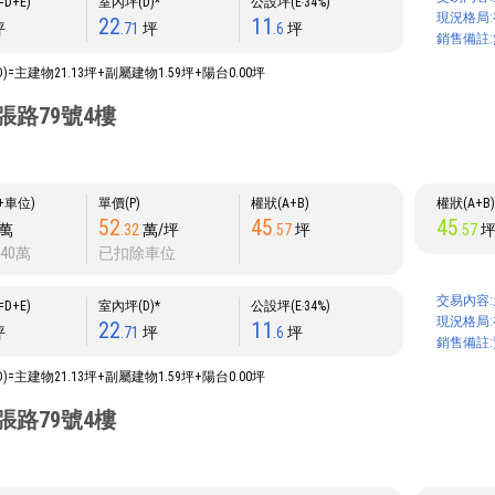
D+E)
室內坪(D)*
公設坪(E‧34%)
現況格局:
22
11
坪
.71
坪
.6
坪
銷售備註:
D)=主建物21.13坪+副屬建物1.59坪+陽台0.00坪
張路79號4樓
P+車位)
單價(P)
權狀(A+B)
權狀(A+B
52
45
45
萬
.32
萬/坪
.57
坪
.57
40萬
已扣除車位
交易內容:
D+E)
室內坪(D)*
公設坪(E‧34%)
現況格局:
22
11
坪
.71
坪
.6
坪
銷售備註
D)=主建物21.13坪+副屬建物1.59坪+陽台0.00坪
張路79號4樓