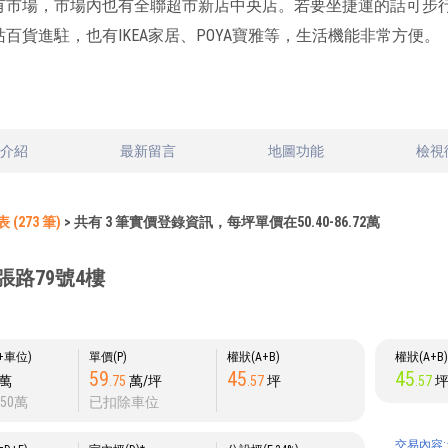
有市場，市場內也有全聯超市新店中央店。若要坐捷運的話可步行
百貨進駐，也有IKEA家居、POYA寶雅等，生活機能非常方便。
文介紹
最新留言
地圖功能
檢視
(273 筆)
> 共有 3 筆實價登錄資訊，每坪單價在50.40-86.72萬
張路79號4樓
P+車位)
單價(P)
權狀(A+B)
權狀(A+B
59
45
45
萬
.75
萬/坪
.57
坪
.57
50萬
已扣除車位
交易內容: