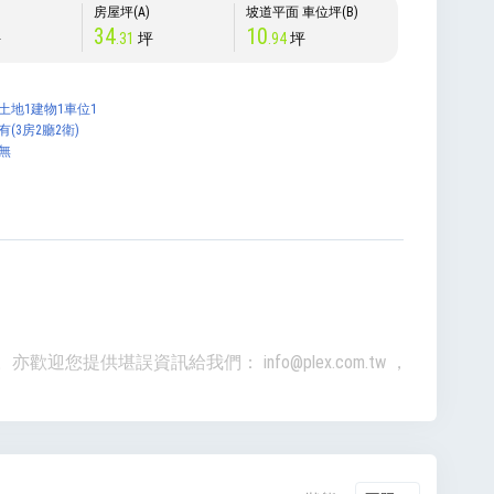
)
房屋坪(A)
坡道平面 車位坪(B)
34
10
坪
.31
坪
.94
坪
土地1建物1車位1
有(3房2廳2衛)
無
準。亦歡迎您提供堪誤資訊給我們：
info@plex.com.tw
，