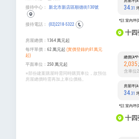
房屋坪(A=
34
接待中心
新北市新店區順德街130號
.31
*註:室內坪(
接待電話
(02)2218-5322
十四
房屋總價
1364 萬元起
每坪單價
62 萬元起
(實價登錄約81萬元
起)
總價(A*
2,035
平面車位
250 萬元起
含車位2
※部份建案購屋時需同時購買車位，故預估
房屋總價時需再加上車位價格。
房屋坪(A=
34
.31
*註:室內坪(
十四