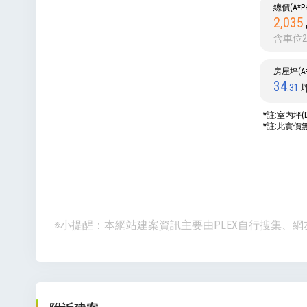
總價(A*
2,035
含車位2
房屋坪(A=
34
.31
*註:室內坪(
*註:此實
※小提醒：本網站建案資訊主要由PLEX自行搜集