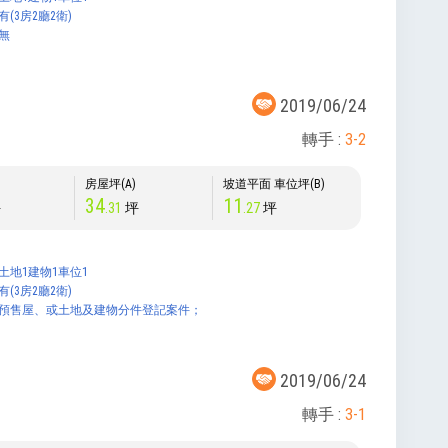
有(3房2廳2衛)
無
2019/06/24
轉手 :
3-2
)
房屋坪(A)
坡道平面 車位坪(B)
34
11
坪
.31
坪
.27
坪
土地1建物1車位1
有(3房2廳2衛)
:預售屋、或土地及建物分件登記案件；
2019/06/24
轉手 :
3-1