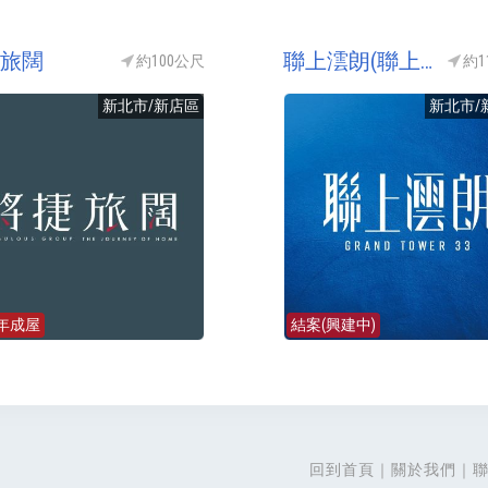
旅闊
聯上澐朗(聯上雲朗)
約100公尺
約1
新北市/新店區
新北市/
3年成屋
結案(興建中)
回到首頁
關於我們