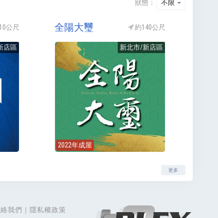
狀態：
不限
全陽大璽
10公尺
約140公尺
新店區
新北市/新店區
2022年成屋
更多
聯絡我們
隱私權政策