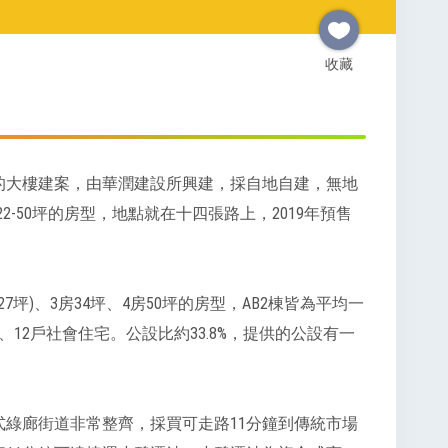
收藏
工的大樓建案，由華潤建設所興建，採自地自建，無地
-50坪的房型，地點就在十四張路上，2019年預售
7坪)、3房34坪、4房50坪的房型，AB2棟皆為平均一
、12戶社會住宅。公設比約33.8%，提供的公設有一
式綠廊街道非常整齊，採買可走路11分鐘到傳統市場