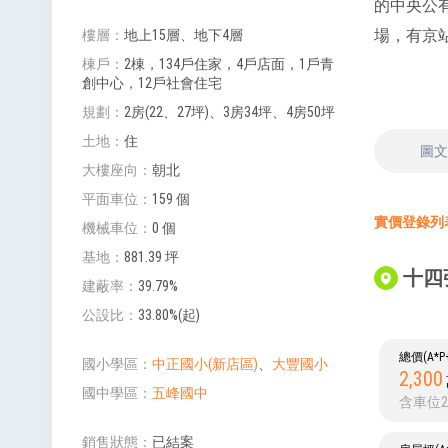
的中央公
場，有京站
樓層
地上15層、地下4層
棟戶
2棟，134戶住家，4戶店面，1戶青
創中心，12戶社會住宅
規劃
2房(22、27坪)、3房34坪、4房50坪
土地
住
圖
大樓座向
朝北
平面車位
159 個
實價登錄列表 
機械車位
0 個
基地
881.39 坪
十四
建蔽率
39.79%
公設比
33.80%(起)
總價(A*
國小學區
中正國小(新店區)
、
大豐國小
2,300
國中學區
五峰國中
含車位2
銷售狀態
已結案