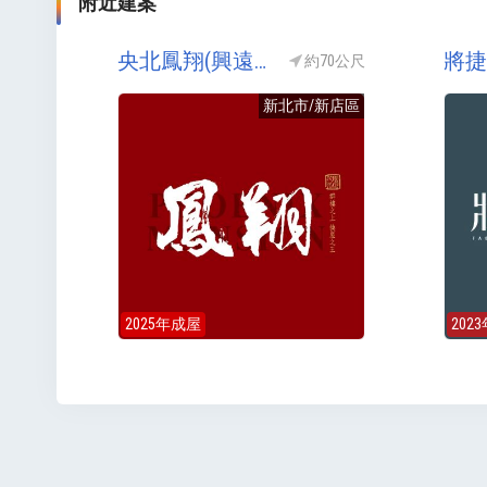
附近建案
央北鳳翔(興遠鳳翔)
將捷
約70公尺
新北市/新店區
2025年成屋
202