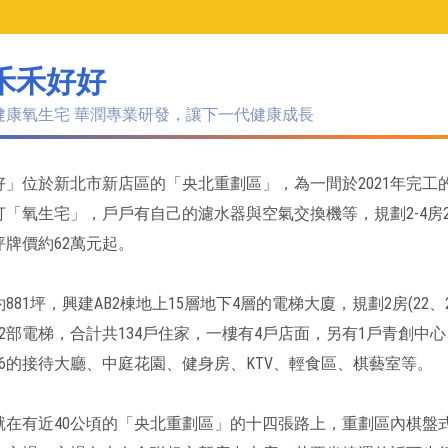
禾禾好好
健康氧生宅 華潤專業研發，讓下一代健康成長
好」位於新北市新店區的「央北重劃區」，為一間於2021年完
「氧生宅」，戶戶有自己的濾水器與空氣交換機等，規劃2-4房22
坪牌價約62萬元起。
881坪，興建AB2棟地上15層地下4層的電梯大廈，規劃2房(22、2
2部電梯，合計共134戶住家，一樓有4戶店面，另有1戶青創中心
米6的接待大廳、中庭花園、健身房、KTV、輕食區、棋藝室等。
就在有近40公頃的「央北重劃區」的十四張路上，重劃區內棋盤