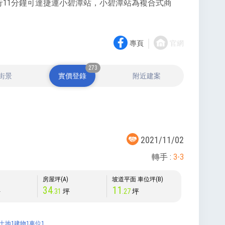
11分鐘可達捷運小碧潭站，小碧潭站為複合式商
｜
專頁
官網
273
街景
實價登錄
附近建案
2021/11/02
轉手 :
3-3
)
房屋坪(A)
坡道平面 車位坪(B)
34
11
坪
.31
坪
.27
坪
土地1建物1車位1