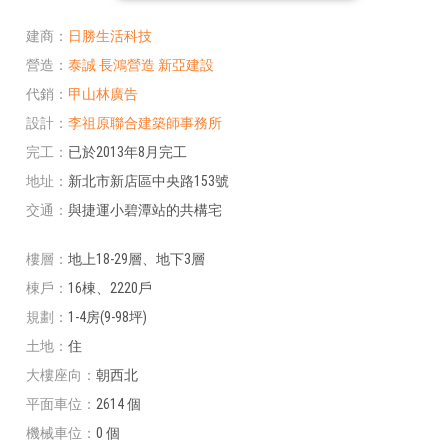
建商
日勝生活科技
營造
泰誠
長鴻營造
新亞建設
代銷
甲山林廣告
設計
李祖原聯合建築師事務所
完工
已於2013年8月完工
地址
新北市新店區中央路153號
交通
與捷運小碧潭站的共構宅
樓層
地上18-29層、地下3層
棟戶
16棟、2220戶
規劃
1-4房(9-98坪)
土地
住
大樓座向
朝西北
平面車位
2614 個
機械車位
0 個