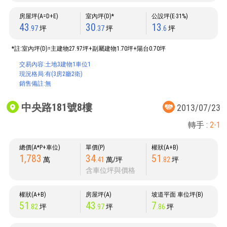
房屋坪(A=D+E)
室內坪(D)*
公設坪(E‧31%)
43
30
13
.97
坪
.37
坪
.6
坪
*註:室內坪(D)=主建物27.97坪+副屬建物1.70坪+陽台0.70坪
交易內容:土地3建物1車位1
現況格局:有(3房2廳2衛)
銷售備註:無
中央路181號8樓
2013/07/23
轉手 :
2-1
總價(A*P+車位)
單價(P)
權狀(A+B)
1,783
34
51
萬
.41
萬/坪
.82
坪
含車位坪與價格
權狀(A+B)
房屋坪(A)
坡道平面 車位坪(B)
51
43
7
.82
坪
.97
坪
.86
坪