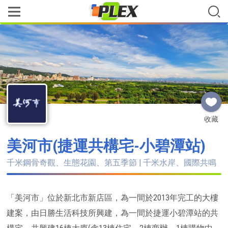
收藏
美河市(捷運共構宅-小碧潭站)
千米鋼骨奇觀、生態花園、第五季節 | 千米水岸、國際共鳴
「美河市」位於新北市新店區，為一間於2013年完工的大樓
建案，由日勝生活科技所興建，為一間於捷運小碧潭站的共