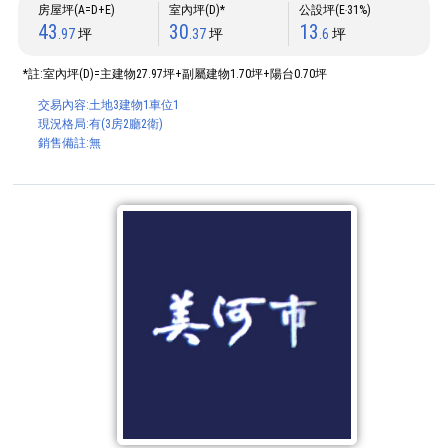
房屋坪(A=D+E)
室內坪(D)*
公設坪(E‧31%)
43
30
13
.97
坪
.37
坪
.6
坪
*註:室內坪(D)=主建物27.97坪+副屬建物1.70坪+陽台0.70坪
交易內容:土地3建物1車位1
現況格局:有(3房2廳2衛)
銷售備註:無