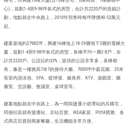
構宅，共興建16棟大廈(含13棟住宅、2棟商辦、1棟購物中
心)，規劃1-4房9-98坪各式的房型，合計共2220戶的造鎮計
劃，地點就在中央路上，2010年預售時每坪牌價40-52萬元
起。
建案基地約27982坪，興建16棟地上18-29層地下3層的電梯大
廈，規劃1-4房9-98坪各式的房型，各棟平均一層2-8戶，合
計共2220戶。公設比約33%，提供的公設非常多，各棟都
有，像是一樓挑高7米7的接待大廳、7000坪中庭花園、25米
長室內游泳池、SPA、籃球場、健身房、KTV、遊戲室、圖
書室、交誼廳、會議室、桌球室等。
建案地點就在中央路上，為一間與捷運小碧潭站的共構宅，
同個社區就有捷運站、京站百貨、IKEA家居、POYA寶雅、各
式商店百貨與商家餐廳，生活機能非常方便。