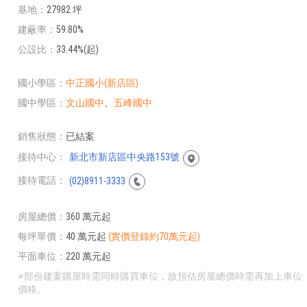
基地
27982 坪
建蔽率
59.80%
公設比
33.44%(起)
國小學區
中正國小(新店區)
國中學區
文山國中
、
五峰國中
銷售狀態
已結案
接待中心
新北市新店區中央路153號
接待電話
(02)8911-3333
房屋總價
360 萬元起
每坪單價
40 萬元起
(實價登錄約70萬元起)
平面車位
220 萬元起
※部份建案購屋時需同時購買車位，故預估房屋總價時需再加上車位
價格。