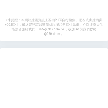
※小提醒：本網站建案資訊主要由PLEX自行搜集、網友或由建商與
代銷提供，最終資訊請以建商或現場銷售提供為準。亦歡迎您提供
堪誤資訊給我們：
info@plex.com.tw
，或加line與我們聯絡
@960ivimm
。