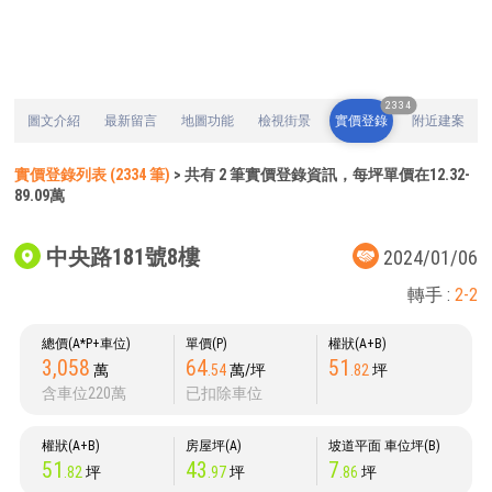
2334
圖文介紹
最新留言
地圖功能
檢視街景
實價登錄
附近建案
實價登錄列表 (2334 筆)
> 共有 2 筆實價登錄資訊，每坪單價在12.32-
89.09萬
中央路181號8樓
2024/01/06
轉手 :
2-2
總價(A*P+車位)
單價(P)
權狀(A+B)
3,058
64
51
萬
.54
萬/坪
.82
坪
含車位220萬
已扣除車位
權狀(A+B)
房屋坪(A)
坡道平面 車位坪(B)
51
43
7
.82
坪
.97
坪
.86
坪