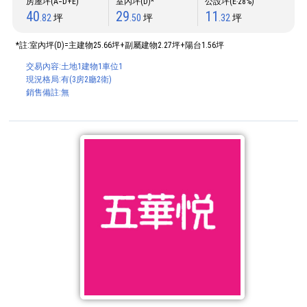
房屋坪(A=D+E)
室內坪(D)*
公設坪(E‧28%)
40
29
11
.82
坪
.50
坪
.32
坪
*註:室內坪(D)=主建物25.66坪+副屬建物2.27坪+陽台1.56坪
交易內容:土地1建物1車位1
現況格局:有(3房2廳2衛)
銷售備註:無