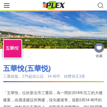
收藏
五華悅(五華悦)
三重絕版、27%超低公設、34-40坪、純雙併正3房
「五華悅」位於新北市三重區，為一間於2018年完工的大樓
建案，由晟達建設所興建，採先建後售，規劃3房34-40坪的