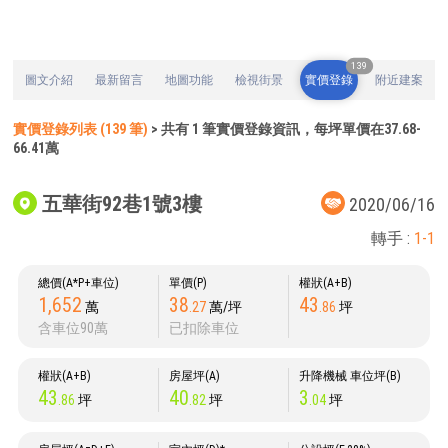
139
圖文介紹
最新留言
地圖功能
檢視街景
實價登錄
附近建案
實價登錄列表 (139 筆)
> 共有 1 筆實價登錄資訊，每坪單價在37.68-
66.41萬
五華街92巷1號3樓
2020/06/16
轉手 :
1-1
總價(A*P+車位)
單價(P)
權狀(A+B)
1,652
38
43
萬
.27
萬/坪
.86
坪
含車位90萬
已扣除車位
權狀(A+B)
房屋坪(A)
升降機械 車位坪(B)
43
40
3
.86
坪
.82
坪
.04
坪