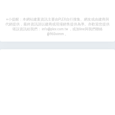
※小提醒：本網站建案資訊主要由PLEX自行搜集、網友或由建商與
代銷提供，最終資訊請以建商或現場銷售提供為準。亦歡迎您提供
堪誤資訊給我們：
info@plex.com.tw
，或加line與我們聯絡
@960ivimm
。