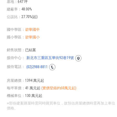
基地
647 坪
建蔽率
48.00%
公設比
27.70%(起)
國中學區
碧華國中
國小學區
碧華國小
銷售狀態
已結案
接待中心
新北市三重區五華街92巷19號
接待電話
(02)2988-8811
房屋總價
1394 萬元起
每坪單價
41 萬元起
(實價登錄約60萬元起)
機械車位
130 萬元起
※部份建案購屋時需同時購買車位，故預估房屋總價時需再加上車位
價格。