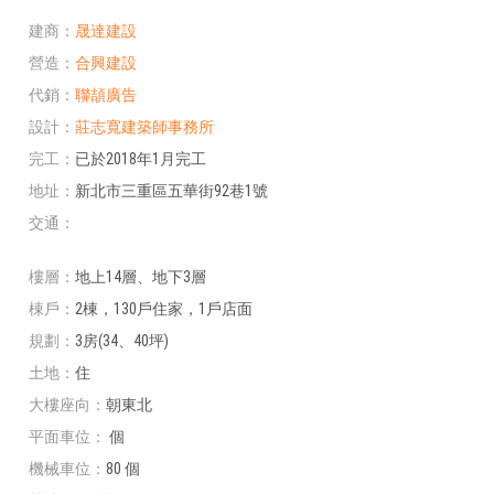
建商
晟達建設
營造
合興建設
代銷
聯頡廣告
設計
莊志寬建築師事務所
完工
已於2018年1月完工
地址
新北市三重區五華街92巷1號
交通
樓層
地上14層、地下3層
棟戶
2棟，130戶住家，1戶店面
規劃
3房(34、40坪)
土地
住
大樓座向
朝東北
平面車位
個
機械車位
80 個