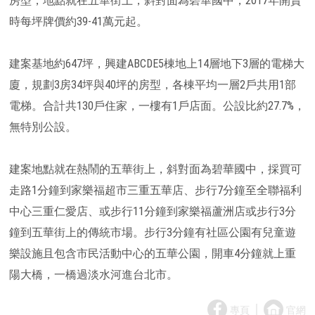
房型，地點就在五華街上，斜對面為碧華國中，2017年開賣
時每坪牌價約39-41萬元起。
建案基地約647坪，興建ABCDE5棟地上14層地下3層的電梯大
廈，規劃3房34坪與40坪的房型，各棟平均一層2戶共用1部
電梯。合計共130戶住家，一樓有1戶店面。公設比約27.7%，
無特別公設。
建案地點就在熱鬧的五華街上，斜對面為碧華國中，採買可
走路1分鐘到家樂福超市三重五華店、步行7分鐘至全聯福利
中心三重仁愛店、或步行11分鐘到家樂福蘆洲店或步行3分
鐘到五華街上的傳統市場。步行3分鐘有社區公園有兒童遊
樂設施且包含市民活動中心的五華公園，開車4分鐘就上重
陽大橋，一橋過淡水河進台北市。
｜
專頁
官網