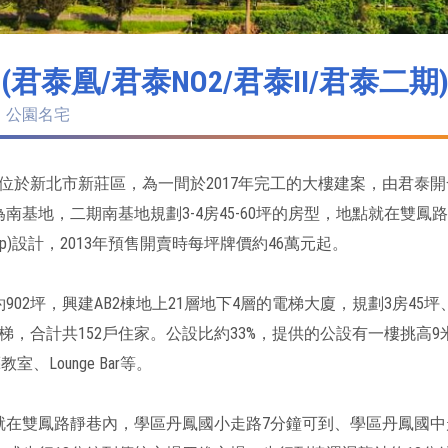
(君泰凰/君泰NO2/君泰II/君泰二期
、公園名宅
」位於新北市新莊區，為一間於2017年完工的大樓建案，由君泰
南基地，二期南基地規劃3-4房45-60坪的房型，地點就在雙鳳路靜巷
 Group)設計，2013年預售開賣時每坪牌價約46萬元起。
902坪，興建AB2棟地上21層地下4層的電梯大廈，規劃3房45坪、
電梯，合計共152戶住家。公設比約33%，提供的公設有一樓挑高
教室、Lounge Bar等。
就在雙鳳路靜巷內，學區丹鳳國小走路7分鐘可到、學區丹鳳國中