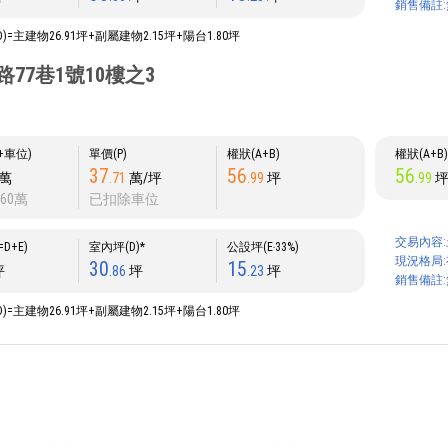
銷售備註:
D)=主建物26.91坪+副屬建物2.15坪+陽台1.80坪
77巷1號10樓之3
P+車位)
單價(P)
權狀(A+B)
權狀(A+B
37
56
56
萬
.71
萬/坪
.99
坪
.99
60萬
已扣除車位
交易內容:
D+E)
室內坪(D)*
公設坪(E‧33%)
現況格局:
30
15
坪
.86
坪
.23
坪
銷售備註:
D)=主建物26.91坪+副屬建物2.15坪+陽台1.80坪