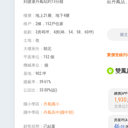
莊丹鳳店
到捷運丹鳳站約13分鐘
樓層
地上21層、地下4層
棟戶
2棟，152戶住家
規劃
3房45坪、4房(46、54、58、60坪)
圖
土地
住
大樓座向
朝北
實價登錄列表 
平面車位
152 個
機械車位
個
雙鳳路
基地
902 坪
建蔽率
39.61%
公設比
33.00%(起)
總價(A*
1,930
國小學區
丹鳳國小
含車位1
國中學區
丹鳳高中(國中部)
房屋坪(A=
46
銷售狀態
已結案
.09