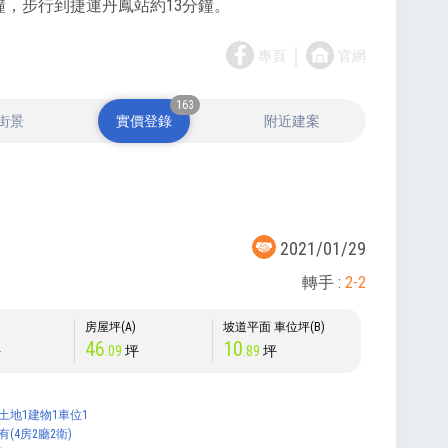
鐘，步行到捷運丹鳳站約13分鐘。
｜
專頁
官網
163
街景
實價登錄
附近建案
2021/01/29
轉手 :
2-2
)
房屋坪(A)
坡道平面 車位坪(B)
46
10
坪
.09
坪
.89
坪
土地1建物1車位1
有(4房2廳2衛)