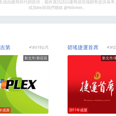
、網友或由建商與代銷提供，最終資訊請以建商或現場銷售提供為
或加line與我們聯絡
@960ivimm
。
吉第
碧瑤捷運首席
約110公尺
約2
新北市/新莊區
新北市/
3年成屋
2011年成屋