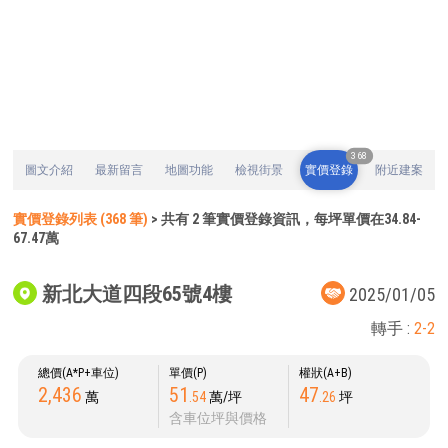
368
圖文介紹
最新留言
地圖功能
檢視街景
實價登錄
附近建案
實價登錄列表 (368 筆)
> 共有 2 筆實價登錄資訊，每坪單價在34.84-
67.47萬
新北大道四段65號4樓
2025/01/05
轉手 :
2-2
總價(A*P+車位)
單價(P)
權狀(A+B)
2,436
51
47
萬
.54
萬/坪
.26
坪
含車位坪與價格