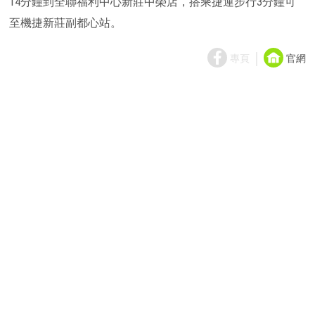
14分鐘到全聯福利中心新莊中榮店，搭乘捷運步行3分鐘可
至機捷新莊副都心站。
｜
專頁
官網