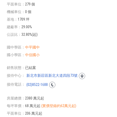
平面車位
279 個
機械車位
0 個
基地
1709 坪
建蔽率
29.00%
公設比
32.80%(起)
國中學區
中平國中
國小學區
中信國小
銷售狀態
已結案
接待中心
新北市新莊區新北大道四段73號
接待電話
(02)8522-1688
房屋總價
2380 萬元起
每坪單價
68 萬元起
(實價登錄約62萬元起)
平面車位
206 萬元起