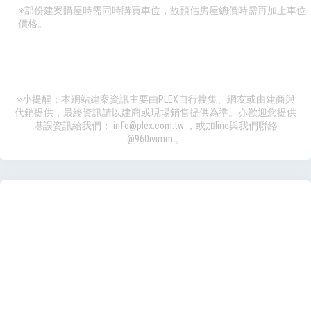
※部份建案購屋時需同時購買車位，故預估房屋總價時需再加上車位
價格。
※小提醒：本網站建案資訊主要由PLEX自行搜集、網友或由建商與
代銷提供，最終資訊請以建商或現場銷售提供為準。亦歡迎您提供
堪誤資訊給我們：
info@plex.com.tw
，或加line與我們聯絡
@960ivimm
。