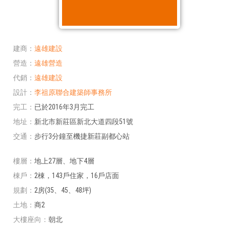
建商
遠雄建設
營造
遠雄營造
代銷
遠雄建設
設計
李祖原聯合建築師事務所
完工
已於2016年3月完工
地址
新北市新莊區新北大道四段51號
交通
步行3分鐘至機捷新莊副都心站
樓層
地上27層、地下4層
棟戶
2棟，143戶住家，16戶店面
規劃
2房(35、45、48坪)
土地
商2
大樓座向
朝北