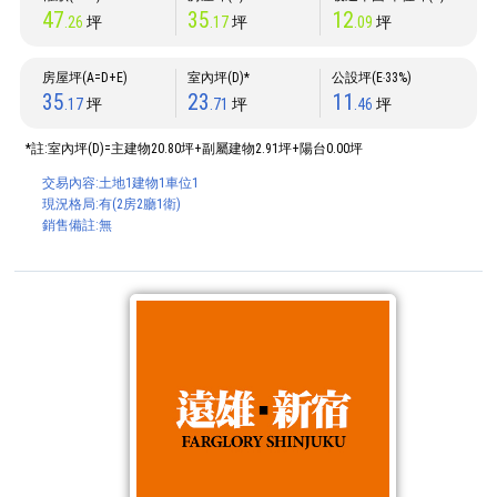
47
35
12
.26
坪
.17
坪
.09
坪
房屋坪(A=D+E)
室內坪(D)*
公設坪(E‧33%)
35
23
11
.17
坪
.71
坪
.46
坪
*註:室內坪(D)=主建物20.80坪+副屬建物2.91坪+陽台0.00坪
交易內容:土地1建物1車位1
現況格局:有(2房2廳1衛)
銷售備註:無