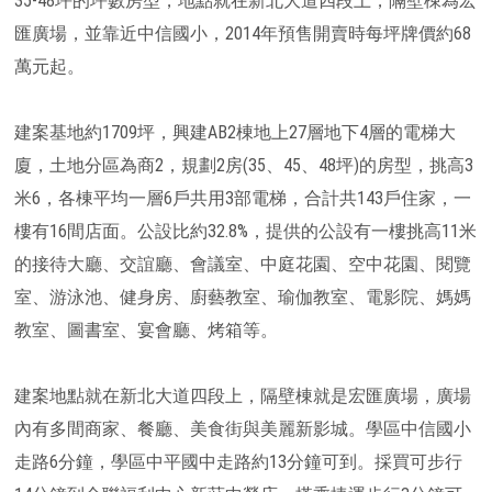
35-48坪的坪數房型，地點就在新北大道四段上，隔壁棟為宏
匯廣場，並靠近中信國小，2014年預售開賣時每坪牌價約68
萬元起。
建案基地約1709坪，興建AB2棟地上27層地下4層的電梯大
廈，土地分區為商2，規劃2房(35、45、48坪)的房型，挑高3
米6，各棟平均一層6戶共用3部電梯，合計共143戶住家，一
樓有16間店面。公設比約32.8%，提供的公設有一樓挑高11米
的接待大廳、交誼廳、會議室、中庭花園、空中花園、閱覽
室、游泳池、健身房、廚藝教室、瑜伽教室、電影院、媽媽
教室、圖書室、宴會廳、烤箱等。
建案地點就在新北大道四段上，隔壁棟就是宏匯廣場，廣場
內有多間商家、餐廳、美食街與美麗新影城。學區中信國小
走路6分鐘，學區中平國中走路約13分鐘可到。採買可步行