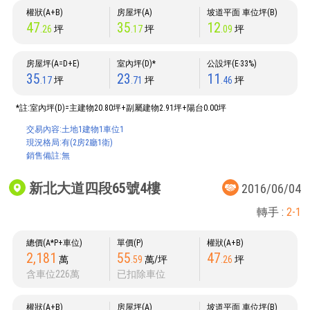
權狀(A+B)
房屋坪(A)
坡道平面 車位坪(B)
47
35
12
.26
坪
.17
坪
.09
坪
房屋坪(A=D+E)
室內坪(D)*
公設坪(E‧33%)
35
23
11
.17
坪
.71
坪
.46
坪
*註:室內坪(D)=主建物20.80坪+副屬建物2.91坪+陽台0.00坪
交易內容:土地1建物1車位1
現況格局:有(2房2廳1衛)
銷售備註:無
新北大道四段65號4樓
2016/06/04
轉手 :
2-1
總價(A*P+車位)
單價(P)
權狀(A+B)
2,181
55
47
萬
.59
萬/坪
.26
坪
含車位226萬
已扣除車位
權狀(A+B)
房屋坪(A)
坡道平面 車位坪(B)