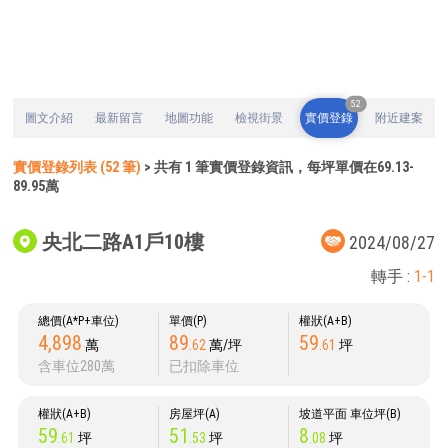
52
圖文介紹
最新留言
地圖功能
檢視街景
實價登錄
附近建案
實價登錄列表 (52 筆)
> 共有 1 筆實價登錄資訊，每坪單價在69.13-
89.95萬
央北二路A1戶10樓
2024/08/27
轉手 :
1-1
總價(A*P+車位)
單價(P)
權狀(A+B)
4,898
89
59
萬
.62
萬/坪
.61
坪
含車位280萬
已扣除車位
權狀(A+B)
房屋坪(A)
坡道平面 車位坪(B)
59
51
8
.61
坪
.53
坪
.08
坪