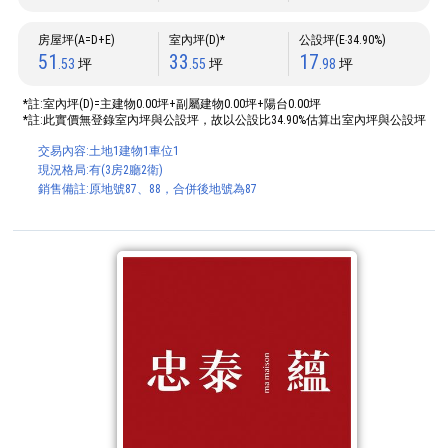
房屋坪(A=D+E)
室內坪(D)*
公設坪(E‧34.90%)
51
33
17
.53
坪
.55
坪
.98
坪
*註:室內坪(D)=主建物0.00坪+副屬建物0.00坪+陽台0.00坪
*註:此實價無登錄室內坪與公設坪，故以公設比34.90%估算出室內坪與公設坪
交易內容:土地1建物1車位1
現況格局:有(3房2廳2衛)
銷售備註:原地號87、88，合併後地號為87