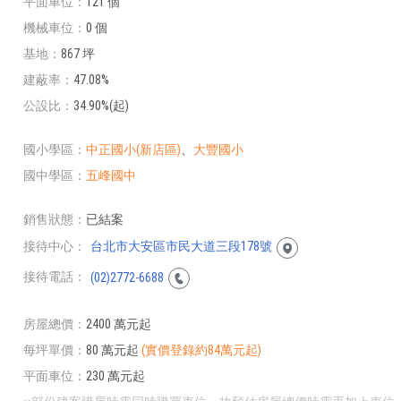
平面車位
121 個
機械車位
0 個
基地
867 坪
建蔽率
47.08%
公設比
34.90%(起)
國小學區
中正國小(新店區)
、
大豐國小
國中學區
五峰國中
銷售狀態
已結案
接待中心
台北市大安區市民大道三段178號
接待電話
(02)2772-6688
房屋總價
2400 萬元起
每坪單價
80 萬元起
(實價登錄約84萬元起)
平面車位
230 萬元起