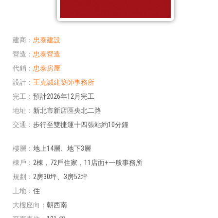
建商
忠泰建設
營造
忠泰營造
代銷
忠泰房屋
設計
王克誠建築師事務所
完工
預計2026年12月完工
地址
新北市新店區央北二路
交通
步行至雙捷運十四張站約10分鐘
樓層
地上14層、地下3層
棟戶
2棟，72戶住家，11店面+一般事務所
規劃
2房30坪、3房52坪
土地
住
大樓座向
朝西南