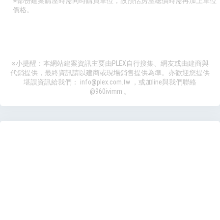
※部份建案購屋時需同時購買車位，故預估房屋總價時需再加上車位
價格。
※小提醒：本網站建案資訊主要由PLEX自行搜集、網友或由建商與
代銷提供，最終資訊請以建商或現場銷售提供為準。亦歡迎您提供
堪誤資訊給我們：
info@plex.com.tw
，或加line與我們聯絡
@960ivimm
。