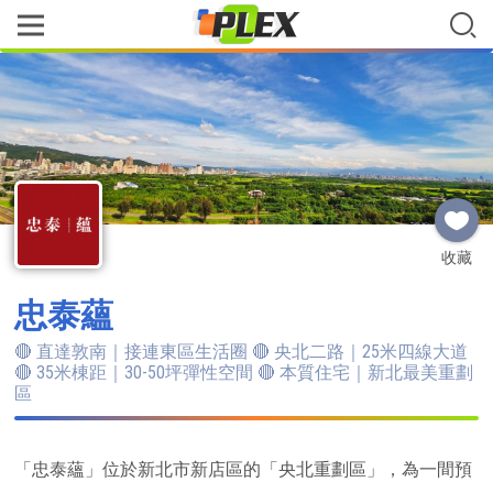
收藏
忠泰蘊
🔴 直達敦南｜接連東區生活圈 🔴 央北二路｜25米四線大道
🔴 35米棟距｜30-50坪彈性空間 🔴 本質住宅｜新北最美重劃
區
「忠泰蘊」位於新北市新店區的「央北重劃區」，為一間預