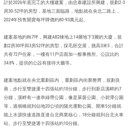
計於2026年底完工的大樓建案，由忠泰建設所興建，規劃2-3
房30-52坪的房型，基地三面臨路，地點就在央北二路上，
2024年預售開賣每坪牌價約80-93萬元起。
建案基地約867坪，興建AB2棟地上14層地下3層的大廈，規
劃2房30坪與3房52坪的房型，採毛胚交屋，挑高3米5，合計
共有72戶住家，一樓有11戶店面加一般事務所。公設比約
34.8%，提供的公設有接待大廳等。
建案地點就在央北重劃區內 ，重劃區內街廓整齊，規劃良
善，步行至雙捷運十四張站約10分鐘，步行到新店溪畔約7
分鐘，溪畔有一連串綠帶公園，像是萊茵公園、小碧潭公園
等，過個橋就到佔地20公頃的陽光運動公園。開車5分鐘就
能上水源快速道路直達台北商業核心，18分鐘就到台北火車
站。步行至雙捷運十四張站約10分鐘。