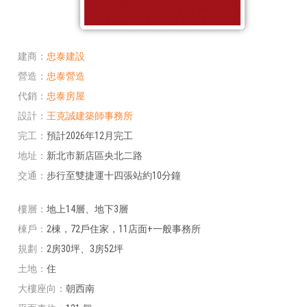
建商
忠泰建設
營造
忠泰營造
代銷
忠泰房屋
設計
王克誠建築師事務所
完工
預計2026年12月完工
地址
新北市新店區央北二路
交通
步行至雙捷運十四張站約10分鐘
樓層
地上14層、地下3層
棟戶
2棟，72戶住家，11店面+一般事務所
規劃
2房30坪、3房52坪
土地
住
大樓座向
朝西南