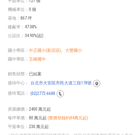
平面車位
121 個
機械車位
0 個
基地
867 坪
建蔽率
47.08%
公設比
34.90%(起)
國小學區
中正國小(新店區)
、
大豐國小
國中學區
五峰國中
銷售狀態
已結案
接待中心
台北市大安區市民大道三段178號
接待電話
(02)2772-6688
房屋總價
2400 萬元起
每坪單價
80 萬元起
(實價登錄約84萬元起)
平面車位
230 萬元起