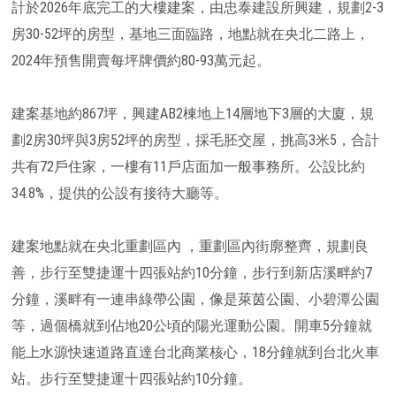
計於2026年底完工的大樓建案，由忠泰建設所興建，規劃2-3
房30-52坪的房型，基地三面臨路，地點就在央北二路上，
2024年預售開賣每坪牌價約80-93萬元起。
建案基地約867坪，興建AB2棟地上14層地下3層的大廈，規
劃2房30坪與3房52坪的房型，採毛胚交屋，挑高3米5，合計
共有72戶住家，一樓有11戶店面加一般事務所。公設比約
34.8%，提供的公設有接待大廳等。
建案地點就在央北重劃區內 ，重劃區內街廓整齊，規劃良
善，步行至雙捷運十四張站約10分鐘，步行到新店溪畔約7
分鐘，溪畔有一連串綠帶公園，像是萊茵公園、小碧潭公園
等，過個橋就到佔地20公頃的陽光運動公園。開車5分鐘就
能上水源快速道路直達台北商業核心，18分鐘就到台北火車
站。步行至雙捷運十四張站約10分鐘。