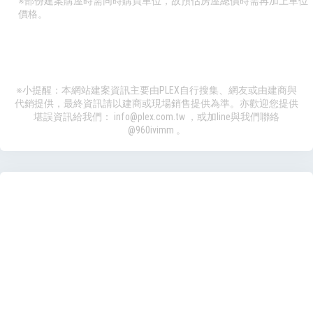
※部份建案購屋時需同時購買車位，故預估房屋總價時需再加上車位
價格。
※小提醒：本網站建案資訊主要由PLEX自行搜集、網友或由建商與
代銷提供，最終資訊請以建商或現場銷售提供為準。亦歡迎您提供
堪誤資訊給我們：
info@plex.com.tw
，或加line與我們聯絡
@960ivimm
。