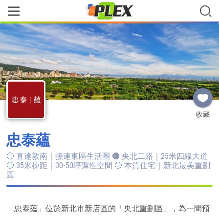
收藏
忠泰蘊
🔴 直達敦南｜接連東區生活圈 🔴 央北二路｜25米四線大道
🔴 35米棟距｜30-50坪彈性空間 🔴 本質住宅｜新北最美重劃
區
「忠泰蘊」位於新北市新店區的「央北重劃區」，為一間預