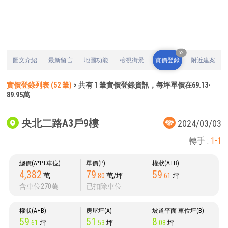
52
圖文介紹
最新留言
地圖功能
檢視街景
實價登錄
附近建案
實價登錄列表 (52 筆)
> 共有 1 筆實價登錄資訊，每坪單價在69.13-
89.95萬
央北二路A3戶9樓
2024/03/03
轉手 :
1-1
總價(A*P+車位)
單價(P)
權狀(A+B)
4,382
79
59
萬
.80
萬/坪
.61
坪
含車位270萬
已扣除車位
權狀(A+B)
房屋坪(A)
坡道平面 車位坪(B)
59
51
8
.61
坪
.53
坪
.08
坪