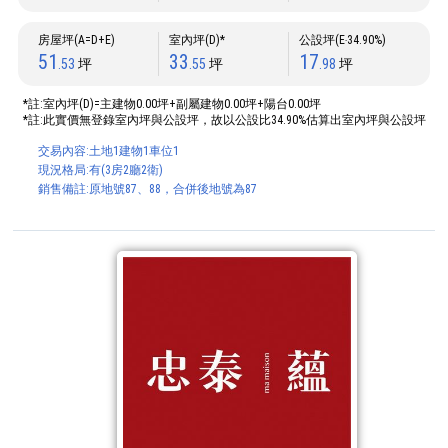
房屋坪(A=D+E)
室內坪(D)*
公設坪(E‧34.90%)
51
33
17
.53
坪
.55
坪
.98
坪
*註:室內坪(D)=主建物0.00坪+副屬建物0.00坪+陽台0.00坪
*註:此實價無登錄室內坪與公設坪，故以公設比34.90%估算出室內坪與公設坪
交易內容:土地1建物1車位1
現況格局:有(3房2廳2衛)
銷售備註:原地號87、88，合併後地號為87