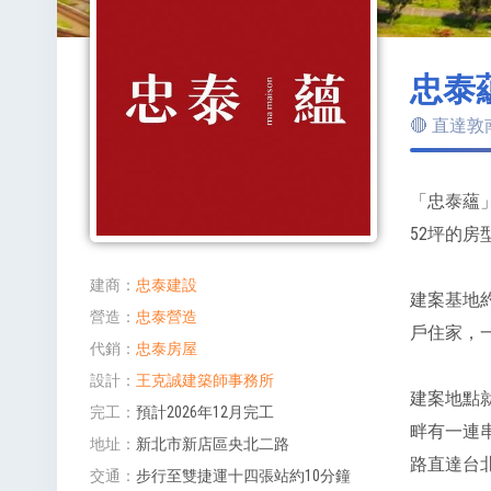
忠泰
🔴 直達
「忠泰蘊」
52坪的房
建商
忠泰建設
建案基地約
營造
忠泰營造
戶住家，一
代銷
忠泰房屋
設計
王克誠建築師事務所
建案地點
完工
預計2026年12月完工
畔有一連
地址
新北市新店區央北二路
路直達台
交通
步行至雙捷運十四張站約10分鐘