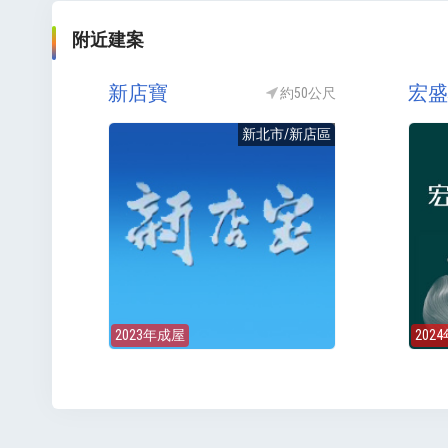
附近建案
新店寶
宏盛
約50公尺
新北市/新店區
2023年成屋
202