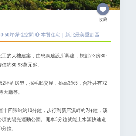
收藏
30-50坪彈性空間 🔴 本質住宅｜新北最美重劃區
工的大樓建案，由忠泰建設所興建，規劃2-3房30-
約80-93萬元起。
房52坪的房型，採毛胚交屋，挑高3米5，合計共有72
接待大廳等。
運十四張站約10分鐘，步行到新店溪畔約7分鐘，溪
公頃的陽光運動公園。開車5分鐘就能上水源快速道
0分鐘。