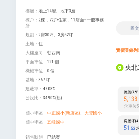
樓層
地上14層、地下3層
棟戶
2棟，72戶住家，11店面+一般事務
所
圖
規劃
2房30坪、3房52坪
土地
住
實價登錄列表 
大樓座向
朝西南
平面車位
121 個
央北
機械車位
0 個
基地
867 坪
建蔽率
47.08%
總價(A*
5,138
公設比
34.90%(起)
含車位5
國小學區
中正國小(新店區)
、
大豐國小
房屋坪(A=
國中學區
五峰國中
51
.53
銷售狀態
已結案