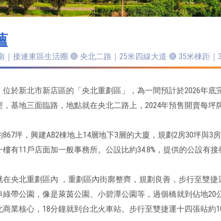
蘊
敦南｜接連東區生活圈 🔴 央北二路｜25米四線大道 🔴 35米棟距｜
位於新北市新店區的「央北重劃區」，為一間預計於2026年底完
型，基地三面臨路，地點就在央北二路上，2024年預售開賣每坪牌價
867坪，興建AB2棟地上14層地下3層的大廈，規劃2房30坪與3
樓有11戶店面加一般事務所。公設比約34.8%，提供的公設有
就在央北重劃區內 ，重劃區內街廓整齊，規劃良善，步行至雙捷
串綠帶公園，像是萊茵公園、小碧潭公園等，過個橋就到佔地20
北商業核心，18分鐘就到台北火車站。步行至雙捷運十四張站約1