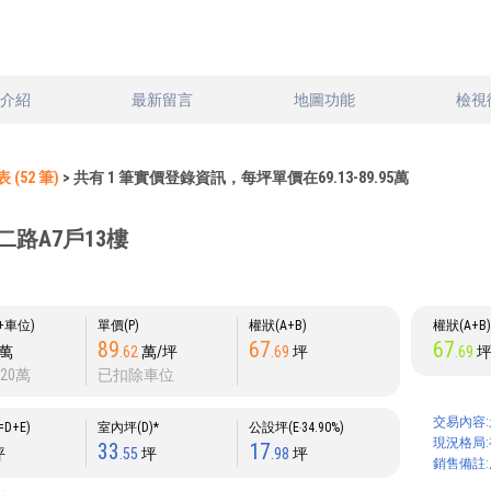
文介紹
最新留言
地圖功能
檢視
(52 筆)
> 共有 1 筆實價登錄資訊，每坪單價在69.13-89.95萬
二路A7戶13樓
P+車位)
單價(P)
權狀(A+B)
權狀(A+B
89
67
67
萬
.62
萬/坪
.69
坪
.69
20萬
已扣除車位
交易內容:
D+E)
室內坪(D)*
公設坪(E‧34.90%)
現況格局:
33
17
坪
.55
坪
.98
坪
銷售備註: