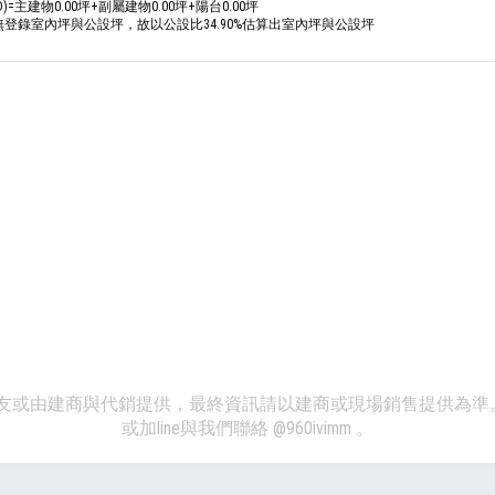
D)=主建物0.00坪+副屬建物0.00坪+陽台0.00坪
價無登錄室內坪與公設坪，故以公設比34.90%估算出室內坪與公設坪
、網友或由建商與代銷提供，最終資訊請以建商或現場銷售提供為
或加line與我們聯絡
@960ivimm
。