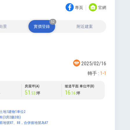
｜
專頁
官網
52
街景
實價登錄
附近建案
2025/02/16
轉手 :
1-1
)
房屋坪(A)
坡道平面 車位坪(B)
51
16
坪
.53
坪
.16
坪
土地1建物1車位2
有(3房2廳2衛)
原地號87、88，合併後地號為87