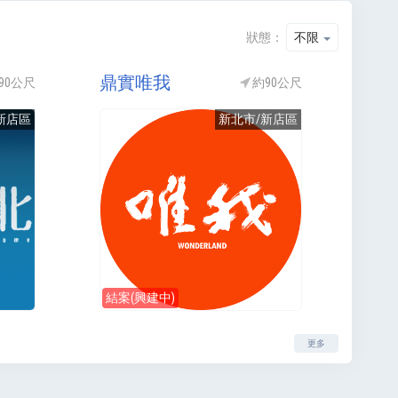
狀態：
不限
鼎實唯我
90公尺
約90公尺
新店區
新北市/新店區
結案(興建中)
更多