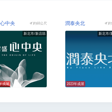
心中央
潤泰央北
約60公尺
約
新北市/新店區
新北市/
4年成屋
2023年成屋