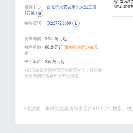
*註:室內坪(
*註:此實
接待中心
台北市大安區市民大道三段
178號
接待電話
(02)2772-6688
房屋總價
2400 萬元起
每坪單價
80 萬元起
(實價登錄約84萬元
起)
平面車位
230 萬元起
※部份建案購屋時需同時購買車位，故預估
房屋總價時需再加上車位價格。
※小提醒：本網站建案資訊主要由PLEX自行搜集