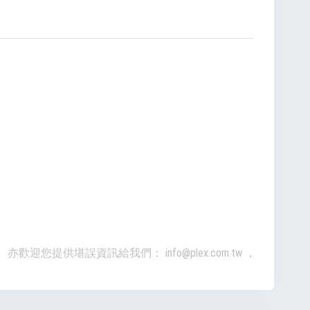
準。亦歡迎您提供堪誤資訊給我們：
info@plex.com.tw
，