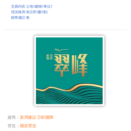
交易內容:土地1建物1車位1
現況格局:有(2房1廳1衛)
銷售備註:無
建商
新潤建設
亞昕國際
營造
國原營造