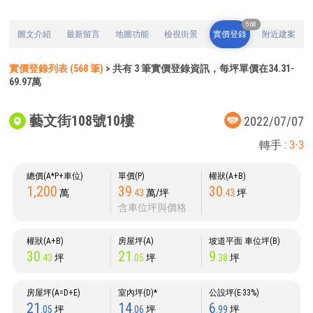
568
圖文介紹
最新留言
地圖功能
檢視街景
實價登錄
附近建案
實價登錄列表 (568 筆)
> 共有 3 筆實價登錄資訊，每坪單價在34.31-
69.97萬
藝文街108號10樓
2022/07/07
轉手 :
3-3
總價(A*P+車位)
單價(P)
權狀(A+B)
1,200
39
30
萬
.43
萬/坪
.43
坪
含車位坪與價格
權狀(A+B)
房屋坪(A)
坡道平面 車位坪(B)
30
21
9
.43
坪
.05
坪
.38
坪
房屋坪(A=D+E)
室內坪(D)*
公設坪(E‧33%)
21
14
6
.05
坪
.06
坪
.99
坪