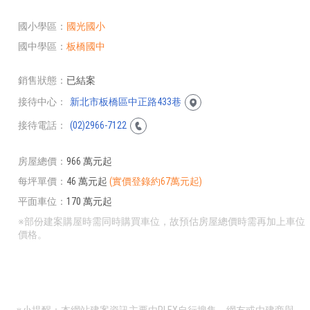
國小學區
國光國小
國中學區
板橋國中
銷售狀態
已結案
接待中心
新北市板橋區中正路433巷
接待電話
(02)2966-7122
房屋總價
966 萬元起
每坪單價
46 萬元起
(實價登錄約67萬元起)
平面車位
170 萬元起
※部份建案購屋時需同時購買車位，故預估房屋總價時需再加上車位
價格。
※小提醒：本網站建案資訊主要由PLEX自行搜集、網友或由建商與