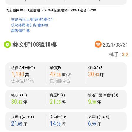
*註:室內坪(D)=主建物12.21坪+副屬建物1.23坪+陽台0.62坪
交易內容:土地1建物1車位1
現況格局:有(2房1廳1衛)
銷售備註:無
藝文街108號10樓
2021/03/31
轉手 :
3-2
總價(A*P+車位)
單價(P)
權狀(A+B)
1,190
47
30
萬
.98
萬/坪
.43
坪
含車位180萬
已扣除車位
權狀(A+B)
房屋坪(A)
坡道平面 車位坪(B)
30
21
9
.43
坪
.05
坪
.38
坪
房屋坪(A=D+E)
室內坪(D)*
公設坪(E‧33%)
21
14
6
.05
坪
.06
坪
.99
坪