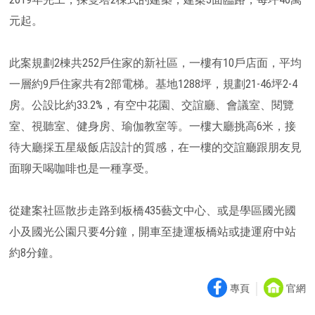
元起。
此案規劃2棟共252戶住家的新社區，一樓有10戶店面，平均
一層約9戶住家共有2部電梯。基地1288坪，規劃21-46坪2-4
房。公設比約33.2%，有空中花園、交誼廳、會議室、閱覽
室、視聽室、健身房、瑜伽教室等。一樓大廳挑高6米，接
待大廳採五星級飯店設計的質感，在一樓的交誼廳跟朋友見
面聊天喝咖啡也是一種享受。
從建案社區散步走路到板橋435藝文中心、或是學區國光國
小及國光公園只要4分鐘，開車至捷運板橋站或捷運府中站
約8分鐘。
｜
專頁
官網