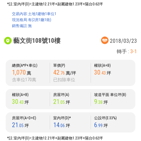
*註:室內坪(D)=主建物12.21坪+副屬建物1.23坪+陽台0.62坪
交易內容:土地1建物1車位1
現況格局:有(2房1廳1衛)
銷售備註:無
藝文街108號10樓
2018/03/23
轉手 :
3-1
總價(A*P+車位)
單價(P)
權狀(A+B)
1,070
42
30
萬
.76
萬/坪
.43
坪
含車位170萬
已扣除車位
權狀(A+B)
房屋坪(A)
坡道平面 車位坪(B)
30
21
9
.43
坪
.05
坪
.38
坪
房屋坪(A=D+E)
室內坪(D)*
公設坪(E‧33%)
21
14
6
.05
坪
.06
坪
.99
坪
*註:室內坪(D)=主建物12.21坪+副屬建物1.23坪+陽台0.62坪