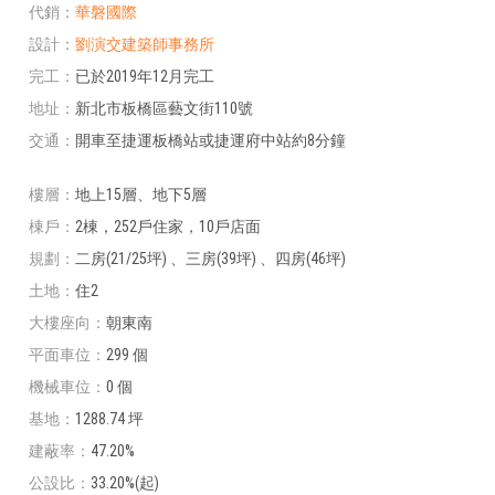
代銷
華磐國際
設計
劉演交建築師事務所
完工
已於2019年12月完工
地址
新北市板橋區藝文街110號
交通
開車至捷運板橋站或捷運府中站約8分鐘
樓層
地上15層、地下5層
棟戶
2棟，252戶住家，10戶店面
規劃
二房(21/25坪) 、三房(39坪) 、四房(46坪)
土地
住2
大樓座向
朝東南
平面車位
299 個
機械車位
0 個
基地
1288.74 坪
建蔽率
47.20%
公設比
33.20%(起)