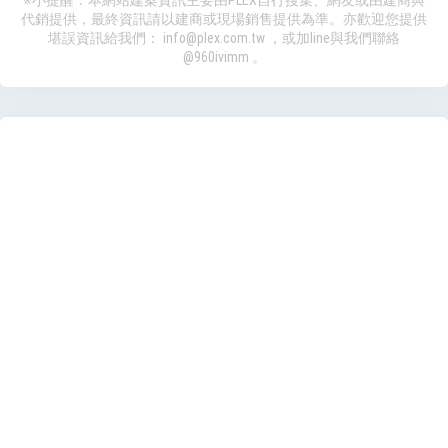
代銷提供，最終資訊請以建商或現場銷售提供為準。亦歡迎您提供
堪誤資訊給我們：
info@plex.com.tw
，或加line與我們聯絡
@960ivimm
。