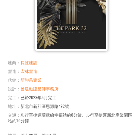
建商
長虹建設
營造
宏林營造
代銷
新聯昌實業
設計
呂建勳建築師事務所
完工
已於2023年5月完工
地址
新北市新莊區思源路492號
交通
步行至捷運環狀線幸福站約8分鐘、步行至捷運新北產業園區
站約10分鐘