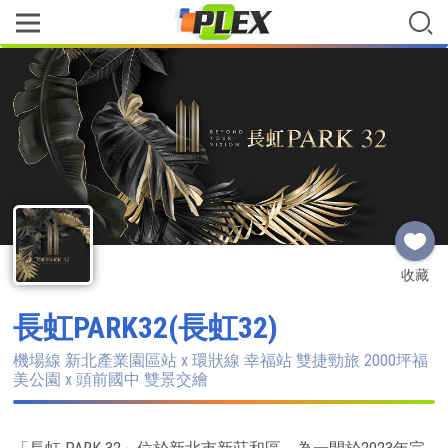
收藏
長虹PARK32(長虹32)
機場線 新北產業園區站 x 環狀線 幸福站 雙捷勁旅 2000坪福
美公園 x 頭前國中 雙景交繪