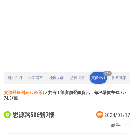
596
圖文介紹
最新留言
地圖功能
檢視街景
實價登錄
附近建案
實價登錄列表 (596 筆)
> 共有 1 筆實價登錄資訊，每坪單價在42.78-
74.54萬
思源路506號7樓
2024/01/17
轉手 :
1-1