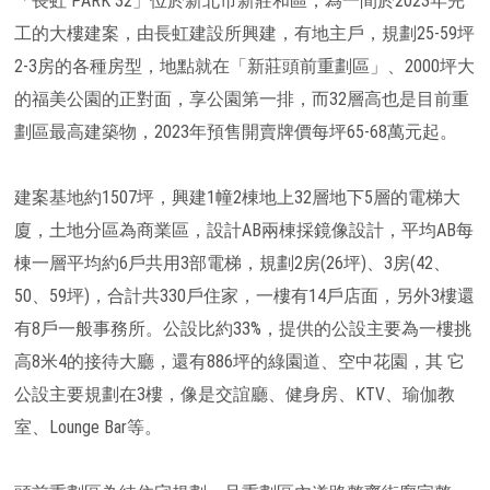
「長虹 PARK 32」位於新北市新莊和區，為一間於2023年完
工的大樓建案，由長虹建設所興建，有地主戶，規劃25-59坪
2-3房的各種房型，地點就在「新莊頭前重劃區」、2000坪大
的福美公園的正對面，享公園第一排，而32層高也是目前重
劃區最高建築物，2023年預售開賣牌價每坪65-68萬元起。
建案基地約1507坪，興建1幢2棟地上32層地下5層的電梯大
廈，土地分區為商業區，設計AB兩棟採鏡像設計，平均AB每
棟一層平均約6戶共用3部電梯，規劃2房(26坪)、3房(42、
50、59坪)，合計共330戶住家，一樓有14戶店面，另外3樓還
有8戶一般事務所。公設比約33%，提供的公設主要為一樓挑
高8米4的接待大廳，還有886坪的綠園道、空中花園，其 它
公設主要規劃在3樓，像是交誼廳、健身房、KTV、瑜伽教
室、Lounge Bar等。