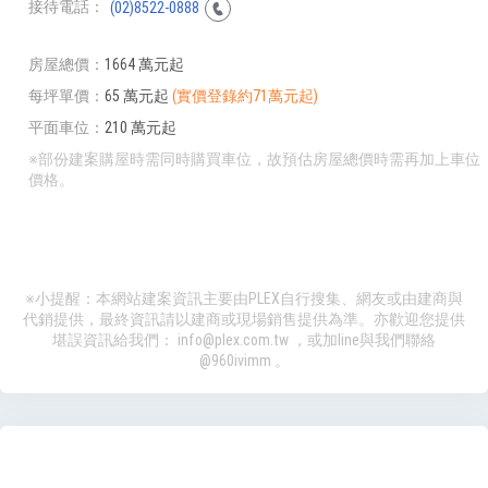
接待電話
(02)8522-0888
房屋總價
1664 萬元起
每坪單價
65 萬元起
(實價登錄約71萬元起)
平面車位
210 萬元起
※部份建案購屋時需同時購買車位，故預估房屋總價時需再加上車位
價格。
※小提醒：本網站建案資訊主要由PLEX自行搜集、網友或由建商與
代銷提供，最終資訊請以建商或現場銷售提供為準。亦歡迎您提供
堪誤資訊給我們：
info@plex.com.tw
，或加line與我們聯絡
@960ivimm
。