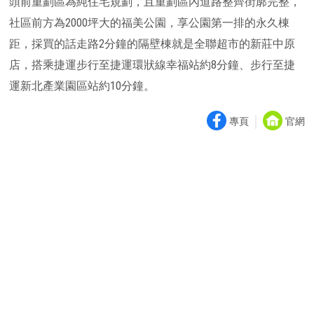
頭前重劃區為純住宅規劃，且重劃區內道路整齊街廓完整，
社區前方為2000坪大的福美公園，享公園第一排的永久棟
距，採買的話走路2分鐘的隔壁棟就是全聯超市的新莊中原
店，搭乘捷運步行至捷運環狀線幸福站約8分鐘、步行至捷
運新北產業園區站約10分鐘。
｜
專頁
官網