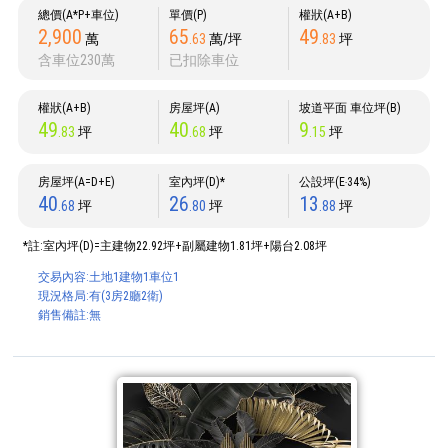
總價(A*P+車位)
單價(P)
權狀(A+B)
2,900
65
49
萬
.63
萬/坪
.83
坪
含車位230萬
已扣除車位
權狀(A+B)
房屋坪(A)
坡道平面 車位坪(B)
49
40
9
.83
坪
.68
坪
.15
坪
房屋坪(A=D+E)
室內坪(D)*
公設坪(E‧34%)
40
26
13
.68
坪
.80
坪
.88
坪
*註:室內坪(D)=主建物22.92坪+副屬建物1.81坪+陽台2.08坪
交易內容:土地1建物1車位1
現況格局:有(3房2廳2衛)
銷售備註:無