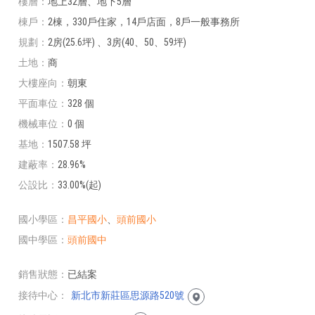
樓層
地上32層、地下5層
棟戶
2棟，330戶住家，14戶店面，8戶一般事務所
規劃
2房(25.6坪) 、3房(40、50、59坪)
土地
商
大樓座向
朝東
平面車位
328 個
機械車位
0 個
基地
1507.58 坪
建蔽率
28.96%
公設比
33.00%(起)
國小學區
昌平國小
、
頭前國小
國中學區
頭前國中
銷售狀態
已結案
接待中心
新北市新莊區思源路520號