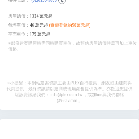
房屋總價
1334 萬元起
每坪單價
46 萬元起
(實價登錄約58萬元起)
平面車位
175 萬元起
※部份建案購屋時需同時購買車位，故預估房屋總價時需再加上車位
價格。
※小提醒：本網站建案資訊主要由PLEX自行搜集、網友或由建商與
代銷提供，最終資訊請以建商或現場銷售提供為準。亦歡迎您提供
堪誤資訊給我們：
info@plex.com.tw
，或加line與我們聯絡
@960ivimm
。