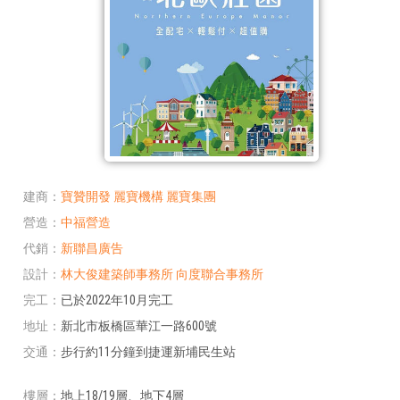
建商
寶贊開發
麗寶機構
麗寶集團
營造
中福營造
代銷
新聯昌廣告
設計
林大俊建築師事務所
向度聯合事務所
完工
已於2022年10月完工
地址
新北市板橋區華江一路600號
交通
步行約11分鐘到捷運新埔民生站
樓層
地上18/19層、地下4層