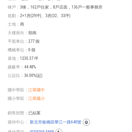
棟戶
3棟，162戶住家，8戶店面，136戶一般事務所
規劃
2+1房(29坪)、3房(32、33坪)
土地
商
大樓座向
朝南
平面車位
277 個
機械車位
0 個
基地
1235.37 坪
建蔽率
44.48%
公設比
36.00%(起)
國中學區
江翠國中
國小學區
江翠國小
銷售狀態
已結案
接待中心
新北市板橋區華江一路640號
接待電話
(02)8259-5888