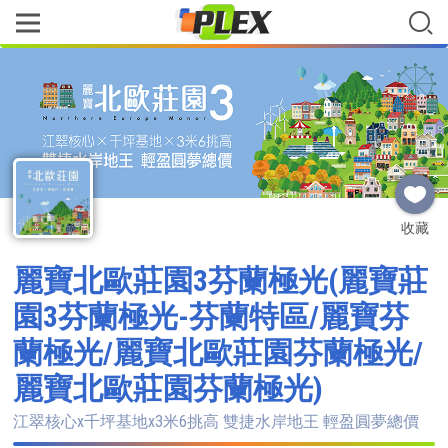
收藏
麗寶北歐莊園3芬蘭極光(麗寶莊
園3芬蘭極光-芬蘭特區/麗寶芬
蘭極光/麗寶北歐莊園芬蘭極光/
麗寶北歐莊園芬蘭極光)
江翠核心x千坪基地x3米6挑高 雙捷水岸地王 輕盈圓夢總價