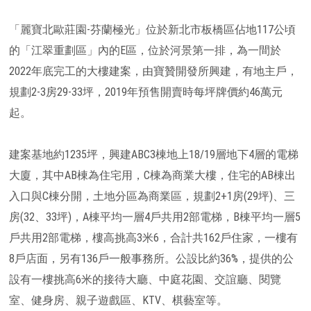
「麗寶北歐莊園-芬蘭極光」位於新北市板橋區佔地117公頃
的「江翠重劃區」內的E區，位於河景第一排，為一間於
2022年底完工的大樓建案，由寶贊開發所興建，有地主戶，
規劃2-3房29-33坪，2019年預售開賣時每坪牌價約46萬元
起。
建案基地約1235坪，興建ABC3棟地上18/19層地下4層的電梯
大廈，其中AB棟為住宅用，C棟為商業大樓，住宅的AB棟出
入口與C棟分開，土地分區為商業區，規劃2+1房(29坪)、三
房(32、33坪)，A棟平均一層4戶共用2部電梯，B棟平均一層5
戶共用2部電梯，樓高挑高3米6，合計共162戶住家，一樓有
8戶店面，另有136戶一般事務所。公設比約36%，提供的公
設有一樓挑高6米的接待大廳、中庭花園、交誼廳、閱覽
室、健身房、親子遊戲區、KTV、棋藝室等。