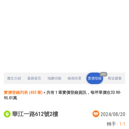
403
圖文介紹
最新留言
地圖功能
檢視街景
實價登錄
附近建案
實價登錄列表 (403 筆)
> 共有 1 筆實價登錄資訊，每坪單價在33.90-
95.01萬
華江一路612號2樓
2024/08/20
轉手 :
1-1