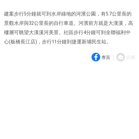
建案步行5分鐘就可到水岸綠地的河濱公園，有5.7公里長的
景觀水岸與32公里長的自行車道。河濱前方就是大漢溪，高
樓層可眺望大漢溪河美景。社區步行4分鐘可到全聯福利中
心(板橋長江店)，步行11分鐘到捷運新埔民生站。
｜
專頁
官網