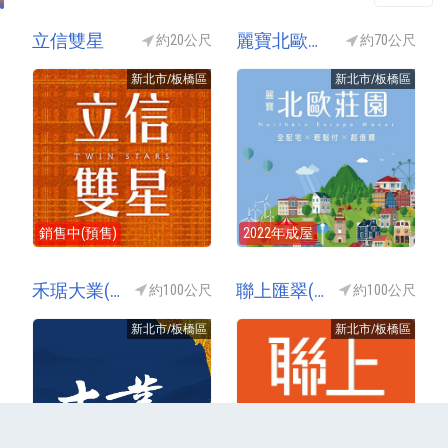
立信雙星
麗寶北歐莊園2丹麥琥珀(麗寶莊園2丹麥琥珀-丹麥特區/麗寶丹麥琥珀/麗寶北歐莊園丹麥琥珀)
約20公尺
約70公尺
新北市/板橋區
新北市/板橋區
銷售中(預售)
2022年成屋
禾琚大業(板橋大業)(禾琚建設NO.3)
聯上匯翠(聯上滙翠)
約100公尺
約100公尺
新北市/板橋區
新北市/板橋區