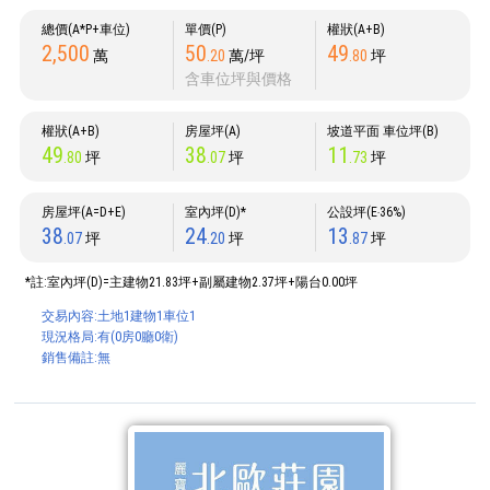
總價(A*P+車位)
單價(P)
權狀(A+B)
2,500
50
49
萬
.20
萬/坪
.80
坪
含車位坪與價格
權狀(A+B)
房屋坪(A)
坡道平面 車位坪(B)
49
38
11
.80
坪
.07
坪
.73
坪
房屋坪(A=D+E)
室內坪(D)*
公設坪(E‧36%)
38
24
13
.07
坪
.20
坪
.87
坪
*註:室內坪(D)=主建物21.83坪+副屬建物2.37坪+陽台0.00坪
交易內容:土地1建物1車位1
現況格局:有(0房0廳0衛)
銷售備註:無