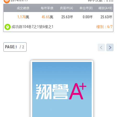
轉手次數：2
1,170
萬
45.65
萬
25.63坪
0.00坪
25.63坪
成功路104巷7之1號6樓之1
樓別：6/7
1
2