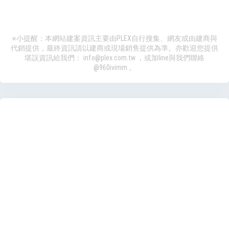
※小提醒：本網站建案資訊主要由PLEX自行搜集、網友或由建商與
代銷提供，最終資訊請以建商或現場銷售提供為準。亦歡迎您提供
堪誤資訊給我們：
info@plex.com.tw
，或加line與我們聯絡
@960ivimm
。