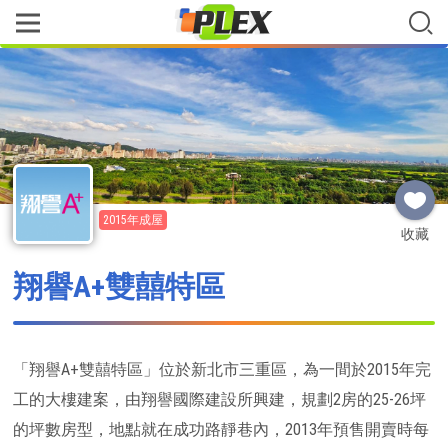
2015年成屋
收藏
翔譽A+雙囍特區
「翔譽A+雙囍特區」位於新北市三重區，為一間於2015年完
工的大樓建案，由翔譽國際建設所興建，規劃2房的25-26坪
的坪數房型，地點就在成功路靜巷內，2013年預售開賣時每