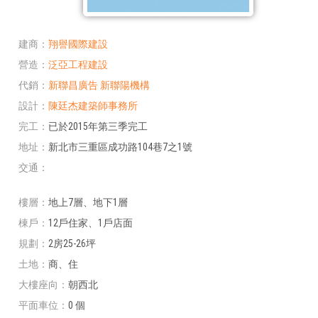
建商
翔譽國際建設
營造
泛亞工程建設
代銷
新聯昌廣告
新聯陽機構
設計
陳廷杰建築師事務所
完工
已於2015年第三季完工
地址
新北市三重區成功路104巷7之1號
交通
樓層
地上7層、地下1層
棟戶
12戶住家、1戶店面
規劃
2房25-26坪
土地
商、住
大樓座向
朝西北
平面車位
0 個