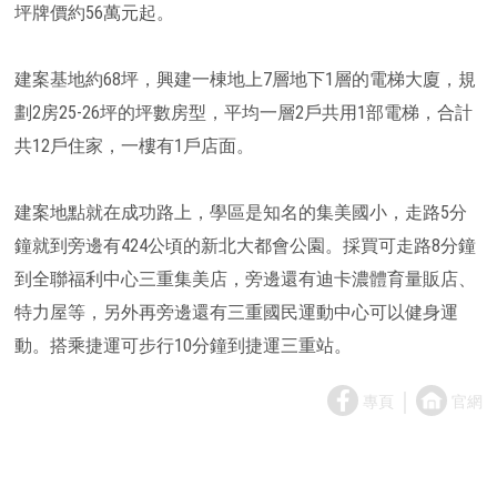
坪牌價約56萬元起。
建案基地約68坪，興建一棟地上7層地下1層的電梯大廈，規
劃2房25-26坪的坪數房型，平均一層2戶共用1部電梯，合計
共12戶住家，一樓有1戶店面。
建案地點就在成功路上，學區是知名的集美國小，走路5分
鐘就到旁邊有424公頃的新北大都會公園。採買可走路8分鐘
到全聯福利中心三重集美店，旁邊還有迪卡濃體育量販店、
特力屋等，另外再旁邊還有三重國民運動中心可以健身運
動。搭乘捷運可步行10分鐘到捷運三重站。
｜
專頁
官網