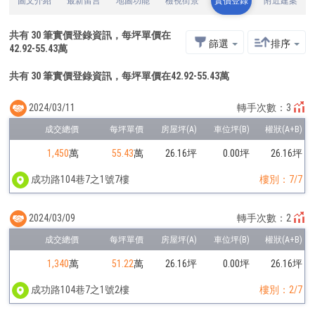
圖文介紹
最新留言
地圖功能
檢視街景
實價登錄
附近建案
共有
30
筆實價登錄資訊，每坪單價在
篩選
排序
42.92
-
55.43
萬
共有 30 筆實價登錄資訊，每坪單價在42.92-55.43萬
2024/03/11
轉手次數：3
1,450
萬
55.43
萬
26.16坪
0.00坪
26.16坪
成功路104巷7之1號7樓
樓別：7/7
2024/03/09
轉手次數：2
1,340
萬
51.22
萬
26.16坪
0.00坪
26.16坪
成功路104巷7之1號2樓
樓別：2/7