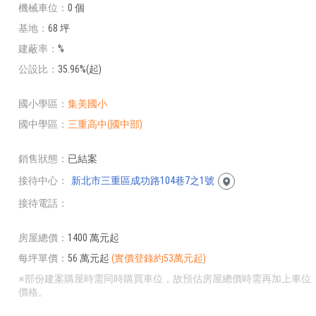
機械車位
0 個
基地
68 坪
建蔽率
%
公設比
35.96%(起)
國小學區
集美國小
國中學區
三重高中(國中部)
銷售狀態
已結案
接待中心
新北市三重區成功路104巷7之1號
接待電話
房屋總價
1400 萬元起
每坪單價
56 萬元起
(實價登錄約53萬元起)
※部份建案購屋時需同時購買車位，故預估房屋總價時需再加上車位
價格。