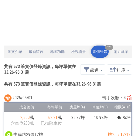
573
圖文介紹
最新留言
地圖功能
檢視街景
實價登錄
附近建案
共有
573
筆實價登錄資訊，每坪單價在
篩選
排序
33.26
-
96.31
萬
共有 573 筆實價登錄資訊，每坪單價在33.26-96.31萬
2026/05/01
轉手次數：4
2,500
萬
62.81
萬
35.82坪
10.93坪
46.75坪
含車位250萬
已扣除車位
中德路29號12樓
樓別：12/18