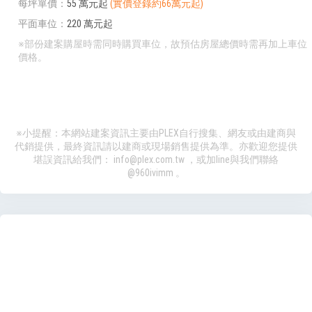
每坪單價
55 萬元起
(實價登錄約66萬元起)
平面車位
220 萬元起
※部份建案購屋時需同時購買車位，故預估房屋總價時需再加上車位
價格。
※小提醒：本網站建案資訊主要由PLEX自行搜集、網友或由建商與
代銷提供，最終資訊請以建商或現場銷售提供為準。亦歡迎您提供
堪誤資訊給我們：
info@plex.com.tw
，或加line與我們聯絡
@960ivimm
。