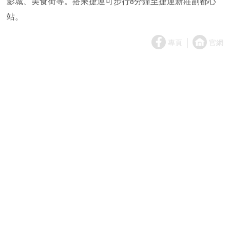
影城、美食街等。搭乘捷運可步行8分鐘至捷運新莊副都心
站。
｜
專頁
官網