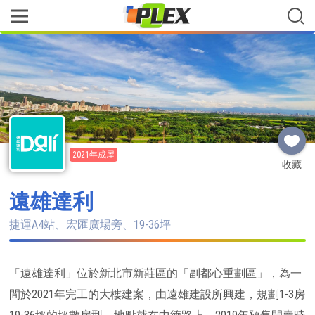
2021年成屋
收藏
遠雄達利
捷運A4站、宏匯廣場旁、19-36坪
「遠雄達利」位於新北市新莊區的「副都心重劃區」，為一
間於2021年完工的大樓建案，由遠雄建設所興建，規劃1-3房