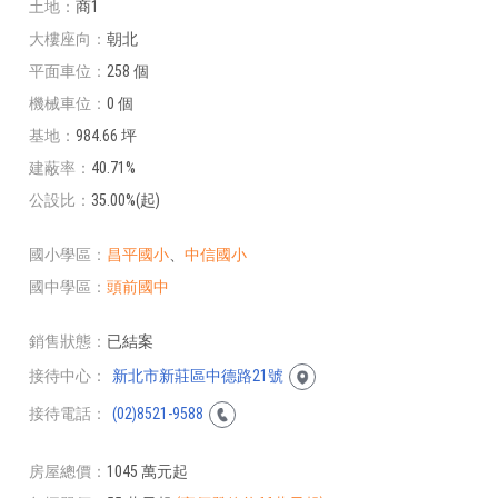
土地
商1
大樓座向
朝北
平面車位
258 個
機械車位
0 個
基地
984.66 坪
建蔽率
40.71%
公設比
35.00%(起)
國小學區
昌平國小
、
中信國小
國中學區
頭前國中
銷售狀態
已結案
接待中心
新北市新莊區中德路21號
接待電話
(02)8521-9588
房屋總價
1045 萬元起