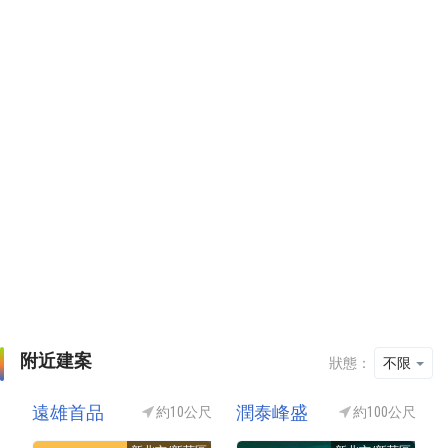
附近建案
狀態：
不限
遠雄首品
潤泰峰盛
約10公尺
約100公尺