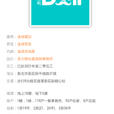
建商
遠雄建設
營造
遠雄營造
代銷
遠雄房地產
設計
原大聯合建築師事務所
完工
已於2021年第二季完工
地址
新北市新莊區中德路21號
交通
步行8分鐘至捷運新莊副都心站
樓層
地上18層、地下5層
棟戶
1幢，1棟，174戶一般事務所、93戶住家、8戶店面
規劃
1房19坪、2房(21、26坪)、3房36坪