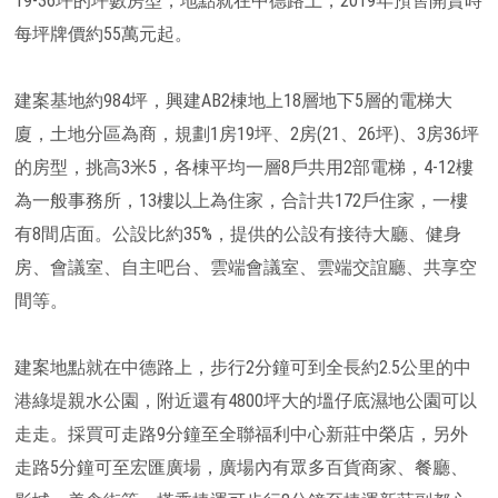
19-36坪的坪數房型，地點就在中德路上，2019年預售開賣時
每坪牌價約55萬元起。
建案基地約984坪，興建AB2棟地上18層地下5層的電梯大
廈，土地分區為商，規劃1房19坪、2房(21、26坪)、3房36坪
的房型，挑高3米5，各棟平均一層8戶共用2部電梯，4-12樓
為一般事務所，13樓以上為住家，合計共172戶住家，一樓
有8間店面。公設比約35%，提供的公設有接待大廳、健身
房、會議室、自主吧台、雲端會議室、雲端交誼廳、共享空
間等。
建案地點就在中德路上，步行2分鐘可到全長約2.5公里的中
港綠堤親水公園，附近還有4800坪大的塭仔底濕地公園可以
走走。採買可走路9分鐘至全聯福利中心新莊中榮店，另外
走路5分鐘可至宏匯廣場，廣場內有眾多百貨商家、餐廳、