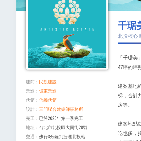
千琚
北投核心 
「千琚美」
47坪的坪
建商
民凱建設
建案基地約8
營造
億東營造
梯，合計
代銷
信義代銷
房等。
設計
三門聯合建築師事務所
完工
已於2025年第一季完工
建案地點
地址
台北市北投區大同街28號
吃也多，
交通
步行3分鐘到捷運北投站