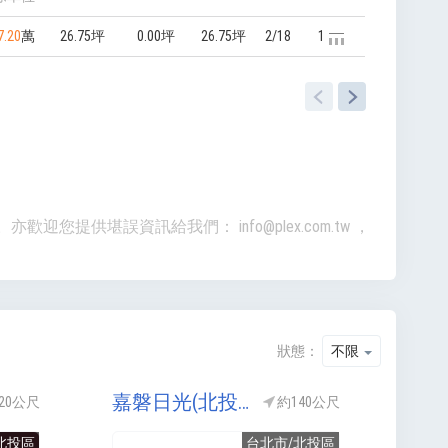
7.20
萬
26.75坪
0.00坪
26.75坪
2/18
1
準。亦歡迎您提供堪誤資訊給我們：
info@plex.com.tw
，
狀態：
不限
嘉磐日光(北投嘉磐案/嘉磐光明路案/嘉磐建設北投案)
20公尺
約140公尺
北投區
台北市/北投區