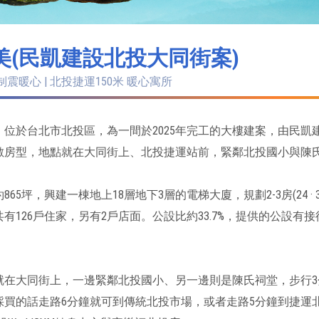
美(民凱建設北投大同街案)
制震暖心 | 北投捷運150米 暖心寓所
位於台北市北投區，為一間於2025年完工的大樓建案，由民凱建
數房型，地點就在大同街上、北投捷運站前，緊鄰北投國小與陳氏祠堂
65坪，興建一棟地上18層地下3層的電梯大廈，規劃2-3房(24 · 36 
共有126戶住家，另有2戶店面。公設比約33.7%，提供的公設
就在大同街上，一邊緊鄰北投國小、另一邊則是陳氏祠堂，步行
採買的話走路6分鐘就可到傳統北投市場，或者走路5分鐘到捷運北