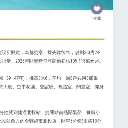
收藏
設所興建，為都更案，採先建後售，規劃2-3房24-
，2025年開賣時每坪牌價初估105-115萬元起。
· 39 · 47坪)，挑高3米6，平均一層8戶共用3部電
有接待大廳、空中花園、交誼廳、會議室、閱覽室、健身
3分鐘就到捷運北投站，捷運站前熱鬧繁榮，餐廳小
投站前方的全聯超市北投店，開車5分鐘(走路13分