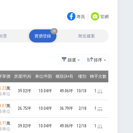
｜
專頁
官網
39
街景
實價登錄
附近建案
篩選
排序
坪單價
房屋坪(A)
車位坪(B)
權狀(A+B)
樓別
轉手次數
6.23
萬
39.02坪
10.04坪
49.06坪
10/18
1
除車位
9.07
萬
26.75坪
10.04坪
36.79坪
2/18
1
除車位
0.71
萬
39.02坪
10.04坪
49.06坪
12/18
1
除車位