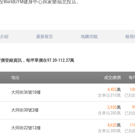
投WorldGYM健身中心與家樂福北投店。
文介紹
最新留言
地圖功能
檢視
價登錄資訊，每坪單價在
97.20
-
112.27
萬
地址
成交總價
每
4,455
萬
10
大同街36號10樓
含車位310萬
已扣
2,930
萬
9
大同街30號2樓
含車位280萬
已扣
4,620
萬
11
大同街22號12樓
含車位300萬
已扣