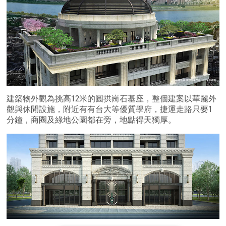
建築物外觀為挑高12米的圓拱崗石基座，整個建案以華麗外
觀與休閒設施，附近有有台大等優質學府，捷運走路只要1
分鐘，商圈及綠地公園都在旁，地點得天獨厚。