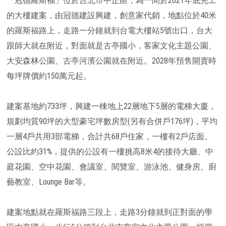
「冠德羅斯福」位於台北市中正區，為一間於2021年底完工
的大樓建案，由冠德建設興建，創意家代銷，地點位於40米
的羅斯福路上，走路一分鐘就到台電大樓站5號出口，台大
跟師大就在附近，對面就是古亭國小，客家文化主題公園、
大安森林公園、古亭河濱公園就在附近。2028年預售開賣時
每坪牌價約150萬元起。
建案基地約733坪，興建一棟地上22層地下5層的電梯大廈，
規劃均質90坪的大型豪宅坪數房型(另有合併戶176坪)，平均
一層4戶共用3部電梯，合計共68戶住家，一樓有2戶店面。
公設比約31%，提供的公設有一樓挑高8米4的接待大廳、中
庭花園、空中花園、會議室、閱覽室、游泳池、健身房、廚
藝教室、Lounge Bar等。
建案地點就在羅斯福路三段上，走路3分鐘就到正對面的學