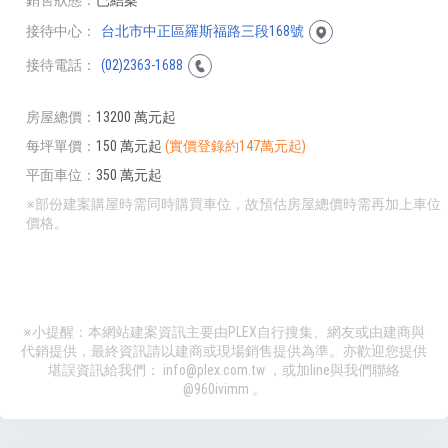
接待中心
台北市中正區羅斯福路三段168號
接待電話
(02)2363-1688
房屋總價
13200 萬元起
每坪單價
150 萬元起
(實價登錄約147萬元起)
平面車位
350 萬元起
※部份建案購屋時需同時購買車位，故預估房屋總價時需再加上車位
價格。
※小提醒：本網站建案資訊主要由PLEX自行搜集、網友或由建商與
代銷提供，最終資訊請以建商或現場銷售提供為準。亦歡迎您提供
堪誤資訊給我們：
info@plex.com.tw
，或加line與我們聯絡
@960ivimm
。