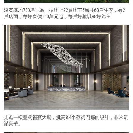
建案基地733坪，為一棟地上22層地下5層共68戶住家，有2
戶店面，每坪售價150萬元起，每戶坪數以88坪為主
走進一樓豐閱禮賓大廳，挑高8.4米藝術門廳的設計，非常氣
派豪華。