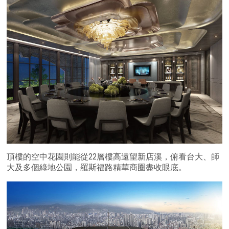
頂樓的空中花園則能從22層樓高遠望新店溪，俯看台大、師
大及多個綠地公園，羅斯福路精華商圈盡收眼底。