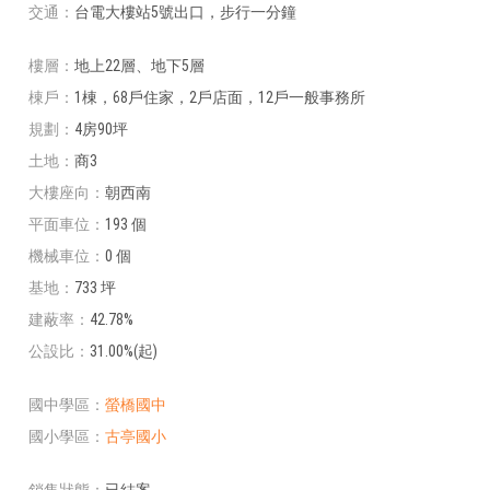
交通
台電大樓站5號出口，步行一分鐘
樓層
地上22層、地下5層
棟戶
1棟，68戶住家，2戶店面，12戶一般事務所
規劃
4房90坪
土地
商3
大樓座向
朝西南
平面車位
193 個
機械車位
0 個
基地
733 坪
建蔽率
42.78%
公設比
31.00%(起)
國中學區
螢橋國中
國小學區
古亭國小
銷售狀態
已結案