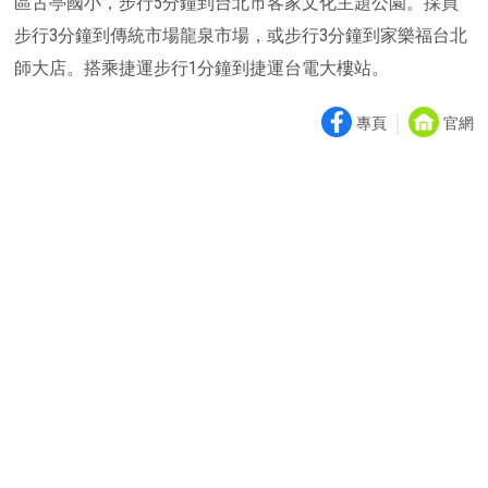
區古亭國小，步行5分鐘到台北市客家文化主題公園。採買
步行3分鐘到傳統市場龍泉市場，或步行3分鐘到家樂福台北
師大店。搭乘捷運步行1分鐘到捷運台電大樓站。
｜
專頁
官網