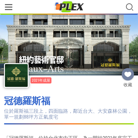
2021年成屋
收藏
冠德羅斯福
位於羅斯福三段上，四面臨路，鄰近台大、大安森林公園，
單一規劃88坪方正氣度宅