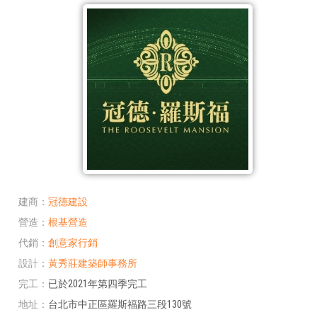
建商
冠德建設
營造
根基營造
代銷
創意家行銷
設計
黃秀莊建築師事務所
完工
已於2021年第四季完工
地址
台北市中正區羅斯福路三段130號