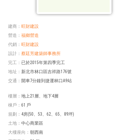
建商
旺財建設
營造
福鄉營造
代銷
旺財建設
設計
蔡廷芳建築師事務所
完工
已於2015年第四季完工
地址
新北市林口區吉祥路176號
交通
開車7分鐘到捷運林口A9站
樓層
地上21層、地下4層
棟戶
61 戶
規劃
4房(50、53、62、65、89坪)
土地
中心商業區
大樓座向
朝西南