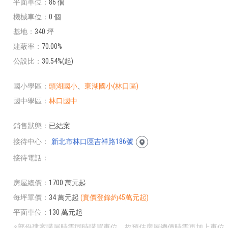
平面車位
86 個
機械車位
0 個
基地
340 坪
建蔽率
70.00%
公設比
30.54%(起)
國小學區
頭湖國小
、
東湖國小(林口區)
國中學區
林口國中
銷售狀態
已結案
接待中心
新北市林口區吉祥路186號
接待電話
房屋總價
1700 萬元起
每坪單價
34 萬元起
(實價登錄約45萬元起)
平面車位
130 萬元起
※部份建案購屋時需同時購買車位，故預估房屋總價時需再加上車位