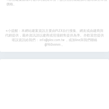
價格。
※小提醒：本網站建案資訊主要由PLEX自行搜集、網友或由建商與
代銷提供，最終資訊請以建商或現場銷售提供為準。亦歡迎您提供
堪誤資訊給我們：
info@plex.com.tw
，或加line與我們聯絡
@960ivimm
。