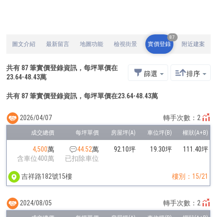
87
圖文介紹
最新留言
地圖功能
檢視街景
實價登錄
附近建案
共有
87
筆實價登錄資訊，每坪單價在
篩選
排序
23.64
-
48.43
萬
共有 87 筆實價登錄資訊，每坪單價在23.64-48.43萬
2026/04/07
轉手次數：2
4,500
萬
44.52
萬
92.10坪
19.30坪
111.40坪
含車位400萬
已扣除車位
吉祥路182號15樓
樓別：15/21
2024/08/05
轉手次數：2