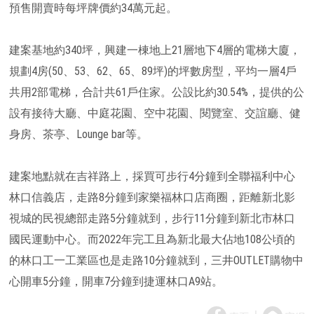
預售開賣時每坪牌價約34萬元起。
建案基地約340坪，興建一棟地上21層地下4層的電梯大廈，
規劃4房(50、53、62、65、89坪)的坪數房型，平均一層4戶
共用2部電梯，合計共61戶住家。公設比約30.54%，提供的公
設有接待大廳、中庭花園、空中花園、閱覽室、交誼廳、健
身房、茶亭、Lounge bar等。
建案地點就在吉祥路上，採買可步行4分鐘到全聯福利中心
林口信義店，走路8分鐘到家樂福林口店商圈，距離新北影
視城的民視總部走路5分鐘就到，步行11分鐘到新北市林口
國民運動中心。而2022年完工且為新北最大佔地108公頃的
的林口工一工業區也是走路10分鐘就到，三井OUTLET購物中
心開車5分鐘，開車7分鐘到捷運林口A9站。