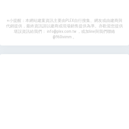
※小提醒：本網站建案資訊主要由PLEX自行搜集、網友或由建商與
代銷提供，最終資訊請以建商或現場銷售提供為準。亦歡迎您提供
堪誤資訊給我們：
info@plex.com.tw
，或加line與我們聯絡
@960ivimm
。