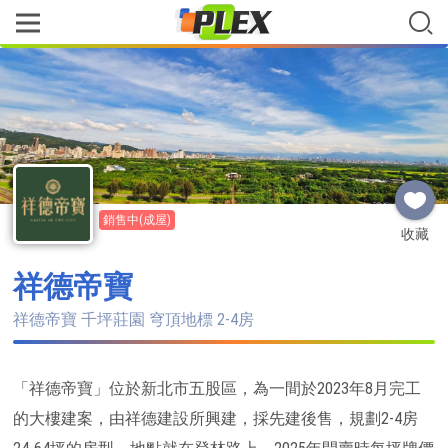
銷售中(成屋)
收藏
祥德帝寶
祥德帝寶 千坪莊園 穹頂地標 2-4房
「祥德帝寶」位於新北市五股區，為一間於2023年8月完工
的大樓建案，由祥德建設所興建，採先建後售，規劃2-4房