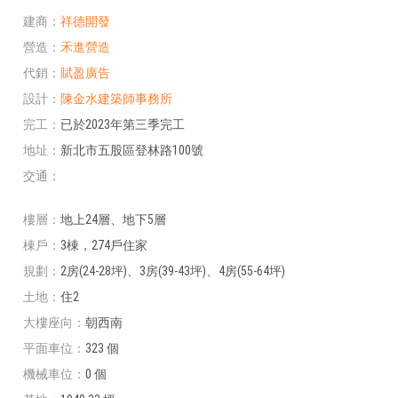
建商
祥德開發
營造
禾進營造
代銷
賦盈廣告
設計
陳金水建築師事務所
完工
已於2023年第三季完工
地址
新北市五股區登林路100號
交通
樓層
地上24層、地下5層
棟戶
3棟，274戶住家
規劃
2房(24-28坪)、3房(39-43坪)、4房(55-64坪)
土地
住2
大樓座向
朝西南
平面車位
323 個
機械車位
0 個