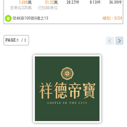
1,668
萬
51.22
萬
28.27坪
8.13坪
36.39坪
含車位220萬
已扣除車位
登林路100號6樓之13
樓別：6/24
1
3