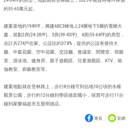
24-64坪的房型，地點就在登林路上，2025年開賣時每坪牌價
約55-65萬元起。
建案基地約1949坪，興建ABC3棟地上24層地下5層的電梯大
廈，規劃2房(24-28坪)、3房(39-43坪)、4房(55-64坪)的房型，
合計共274戶住家。公設比約37.8%，提供的公設有接待大
廳、中庭花園、空中花園、交誼廳、會議室、閱覽室、視聽
室、游泳池、健身房、親子遊戲區、兒童遊戲區、KTV、瑜
伽教室、廚藝教室等。
建案地點就在登林路上，步行8分鐘可到佔地10公頃的水碓
觀景公園，步行約12分鐘到學區德音國小，採買可步行11分
鐘到家樂福超市五股明德店。
｜
專頁
官網