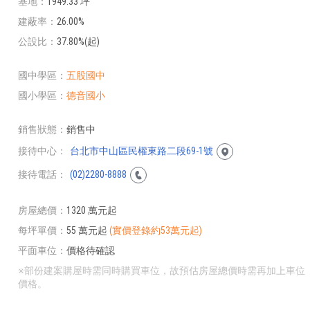
基地
1949.33 坪
建蔽率
26.00%
公設比
37.80%(起)
國中學區
五股國中
國小學區
德音國小
銷售狀態
銷售中
接待中心
台北市中山區民權東路二段69-1號
接待電話
(02)2280-8888
房屋總價
1320 萬元起
每坪單價
55 萬元起
(實價登錄約53萬元起)
平面車位
價格待確認
※部份建案購屋時需同時購買車位，故預估房屋總價時需再加上車位
價格。