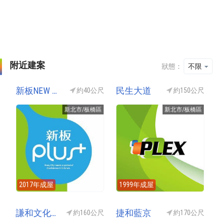
附近建案
狀態：
不限
新板NEW ONE(新板PLUS+)
民生大道
約40公尺
約150公尺
新北市/板橋區
新北市/板橋區
2017年成屋
1999年成屋
謙和文化博
捷和藍京
約160公尺
約170公尺