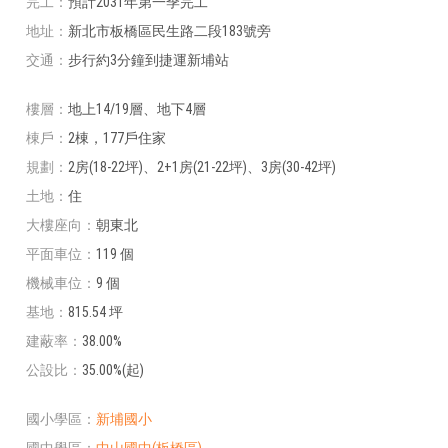
完工
預計2031年第一季完工
地址
新北市板橋區民生路二段183號旁
交通
步行約3分鐘到捷運新埔站
樓層
地上14/19層、地下4層
棟戶
2棟，177戶住家
規劃
2房(18-22坪)、2+1房(21-22坪)、3房(30-42坪)
土地
住
大樓座向
朝東北
平面車位
119 個
機械車位
9 個
基地
815.54 坪
建蔽率
38.00%
公設比
35.00%(起)
國小學區
新埔國小