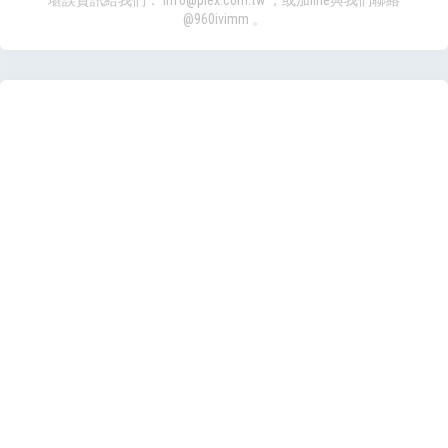
堪誤資訊給我們：
info@plex.com.tw
，或加line與我們聯絡
@960ivimm
。