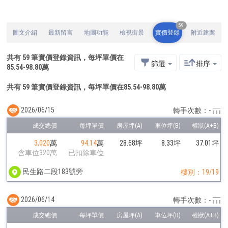
59
圖文介紹
最新留言
地圖功能
檢視街景
實價登錄
附近建案
共有
59
筆實價登錄資訊，每坪單價在
篩選
排序
85.54
-
98.80
萬
共有 59 筆實價登錄資訊，每坪單價在85.54-98.80萬
2026/06/15
轉手次數：-
3,020
萬
94.14
萬
28.68坪
8.33坪
37.01坪
含車位320萬
已扣除車位
民生路二段183號旁
樓別：19/19
2026/06/14
轉手次數：-