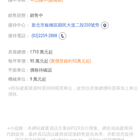
國中學區
中山國中(板橋區)
銷售狀態
銷售中
接待中心
新北市板橋區縣民大道二段250號旁
接待電話
(02)2259-2888
房屋總價
1710 萬元起
每坪單價
95 萬元起
(實價登錄約92萬元起)
平面車位
價格待確認
機械車位
9 萬元起
※部份建案購屋時需同時購買車位，故預估房屋總價時需再加上車位
價格。
※小提醒：本網站建案資訊主要由PLEX自行搜集、網友或由建商與
代銷提供，最終資訊請以建商或現場銷售提供為準。亦歡迎您提供