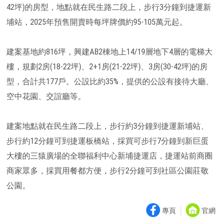
42坪)的房型，地點就在民生路二段上，步行3分鐘到捷運新
埔站，2025年預售開賣時每坪牌價約95-105萬元起。
建案基地約816坪，興建AB2棟地上14/19層地下4層的電梯大
樓，規劃2房(18-22坪)、2+1房(21-22坪)、3房(30-42坪)的房
型，合計共177戶。公設比約35%，提供的公設有接待大廳、
空中花園、交誼廳等。
建案地點就在民生路二段上，步行約3分鐘到捷運新埔站、
步行約12分鐘可到捷運板橋站，採買可步行7分鐘到新巨蛋
大樓的三猿廣場的全聯福利中心新埔捷運店，捷運站前商圈
商家眾多，採買用餐都方便，步行2分鐘可到社區公園莊敬
公園。
｜
專頁
官網