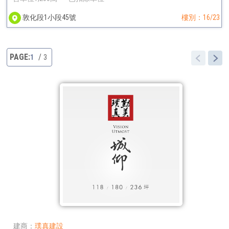
敦化段1小段45號
樓別：16/23
1
3
建商
璞真建設