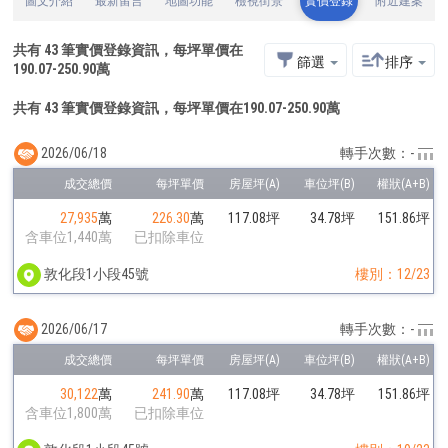
圖文介紹
最新留言
地圖功能
檢視街景
實價登錄
附近建案
共有
43
筆實價登錄資訊，每坪單價在
篩選
排序
190.07
-
250.90
萬
共有 43 筆實價登錄資訊，每坪單價在190.07-250.90萬
2026/06/18
轉手次數：-
27,935
萬
226.30
萬
117.08坪
34.78坪
151.86坪
含車位1,440萬
已扣除車位
敦化段1小段45號
樓別：12/23
2026/06/17
轉手次數：-
30,122
萬
241.90
萬
117.08坪
34.78坪
151.86坪
含車位1,800萬
已扣除車位