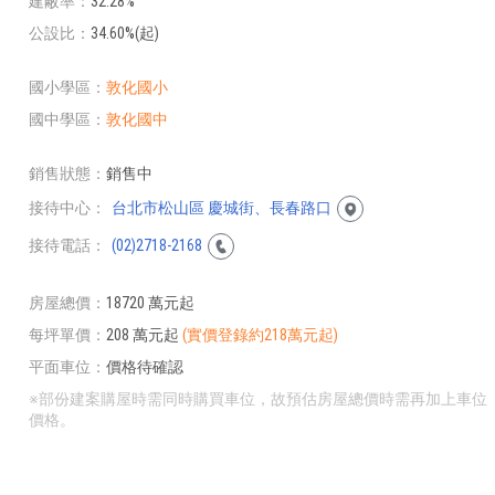
建蔽率
32.28%
公設比
34.60%(起)
國小學區
敦化國小
國中學區
敦化國中
銷售狀態
銷售中
接待中心
台北市松山區 慶城街、長春路口
接待電話
(02)2718-2168
房屋總價
18720 萬元起
每坪單價
208 萬元起
(實價登錄約218萬元起)
平面車位
價格待確認
※部份建案購屋時需同時購買車位，故預估房屋總價時需再加上車位
價格。