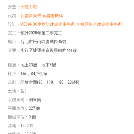
營造
大陸工程
代銷
新聯昌廣告
新聯陽機構
設計
MECANOO麥肯諾建築師事務所
李祖原聯合建築師事務所
完工
預計2028年第二季完工
地址
台北市松山區慶城街45號
交通
步行至捷運南京復興站約4分鐘
樓層
地上23層、地下5層
棟戶
1棟，84戶住家
規劃
開放空間(90、118、180、236坪)
土地
住3
大樓座向
朝東南
平面車位
227 個
機械車位
0 個
基地
1200 坪