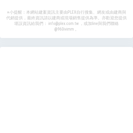
※小提醒：本網站建案資訊主要由PLEX自行搜集、網友或由建商與
代銷提供，最終資訊請以建商或現場銷售提供為準。亦歡迎您提供
堪誤資訊給我們：
info@plex.com.tw
，或加line與我們聯絡
@960ivimm
。