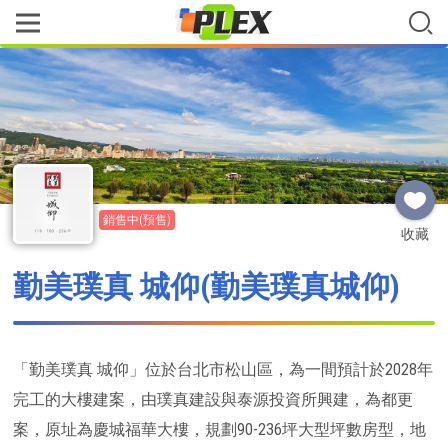
銷售中(預售)
收藏
勤美璞真 城仰(勤美璞真城仰)
「勤美璞真 城仰」位於台北市松山區，為一間預計於2028年
完工的大樓建案，由璞真建設與泰源投資所興建，為都更
案，原址為慶城福華大樓，規劃90-236坪大型坪數房型，地