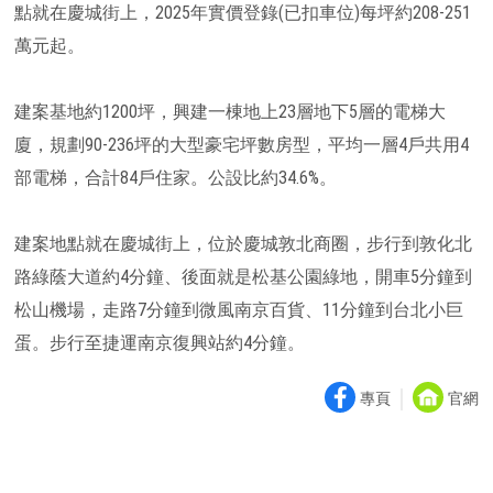
點就在慶城街上，2025年實價登錄(已扣車位)每坪約208-251
萬元起。
建案基地約1200坪，興建一棟地上23層地下5層的電梯大
廈，規劃90-236坪的大型豪宅坪數房型，平均一層4戶共用4
部電梯，合計84戶住家。公設比約34.6%。
建案地點就在慶城街上，位於慶城敦北商圈，步行到敦化北
路綠蔭大道約4分鐘、後面就是松基公園綠地，開車5分鐘到
松山機場，走路7分鐘到微風南京百貨、11分鐘到台北小巨
蛋。步行至捷運南京復興站約4分鐘。
｜
專頁
官網