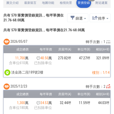
圖文介紹
最新留言
地圖功能
檢視街景
實價登錄
附近建案
共有
570
筆實價登錄資訊，每坪單價在
篩選
排序
21.76
-
68.08
萬
共有 570 筆實價登錄資訊，每坪單價在21.76-68.08萬
2026/05/07
轉手次數：1
11,700
萬
40.50
萬
273.82坪
47.27坪
321.09坪
含車位610萬
已扣除車位
淡金路二段189號2樓
樓別：1/14
2025/12/23
轉手次數：2
1,300
萬
34.53
萬
32.44坪
11.59坪
44.03坪
含車位180萬
已扣除車位