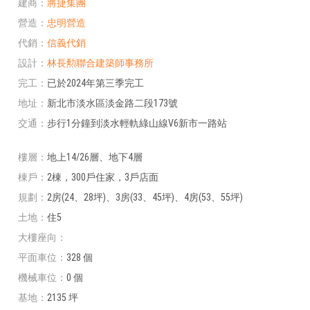
建商
將捷集團
營造
忠明營造
代銷
信義代銷
設計
林長勲聯合建築師事務所
完工
已於2024年第三季完工
地址
新北市淡水區淡金路二段173號
交通
步行1分鐘到淡水輕軌綠山線V6新市一路站
樓層
地上14/26層、地下4層
棟戶
2棟，300戶住家，3戶店面
規劃
2房(24、28坪)、3房(33、45坪)、4房(53、55坪)
土地
住5
大樓座向
平面車位
328 個
機械車位
0 個
基地
2135 坪