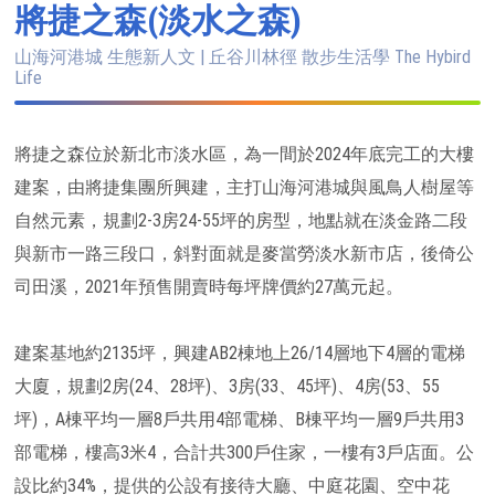
將捷之森(淡水之森)
山海河港城 生態新人文 | 丘谷川林徑 散步生活學 The Hybird
Life
將捷之森位於新北市淡水區，為一間於2024年底完工的大樓
建案，由將捷集團所興建，主打山海河港城與風鳥人樹屋等
自然元素，規劃2-3房24-55坪的房型，地點就在淡金路二段
與新市一路三段口，斜對面就是麥當勞淡水新市店，後倚公
司田溪，2021年預售開賣時每坪牌價約27萬元起。
建案基地約2135坪，興建AB2棟地上26/14層地下4層的電梯
大廈，規劃2房(24、28坪)、3房(33、45坪)、4房(53、55
坪)，A棟平均一層8戶共用4部電梯、B棟平均一層9戶共用3
部電梯，樓高3米4，合計共300戶住家，一樓有3戶店面。公
設比約34%，提供的公設有接待大廳、中庭花園、空中花