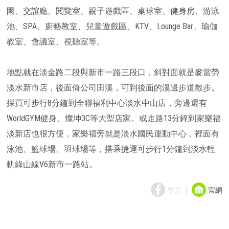
園、交誼廳、閱覽室、親子遊戲區、桌球室、健身房、游泳
池、SPA、廚藝教室、兒童遊戲區、KTV、Lounge Bar、瑜伽
教室、會議室、視聽室等。
地點就在淡金路二段與新市一路三段口，斜對面就是麥當勞
淡水新市店，後面倚公司田溪，可到後面的溪邊步道散步。
採買可步行8分鐘到全聯福利中心淡水中山店，旁邊還有
WorldGYM健身、燦坤3C等大型店家。或走路13分鐘到家樂福
淡新店也很方便，家樂福旁就是淡水國民運動中心，裡面有
泳池、籃球場、羽球場等，搭乘捷運可步行1分鐘到淡水輕
軌綠山線V6新市一路站。
｜
專頁
官網