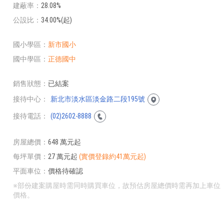
建蔽率
28.08%
公設比
34.00%(起)
國小學區
新市國小
國中學區
正德國中
銷售狀態
已結案
接待中心
新北市淡水區淡金路二段195號
接待電話
(02)2602-8888
房屋總價
648 萬元起
每坪單價
27 萬元起
(實價登錄約41萬元起)
平面車位
價格待確認
※部份建案購屋時需同時購買車位，故預估房屋總價時需再加上車位
價格。