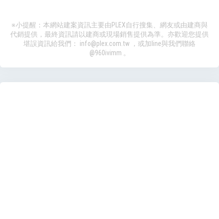
※小提醒：本網站建案資訊主要由PLEX自行搜集、網友或由建商與
代銷提供，最終資訊請以建商或現場銷售提供為準。亦歡迎您提供
堪誤資訊給我們：
info@plex.com.tw
，或加line與我們聯絡
@960ivimm
。