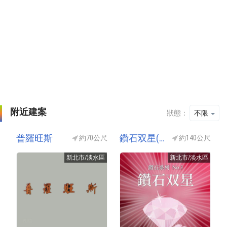
附近建案
狀態：
不限
普羅旺斯
鑽石双星(鑽石雙星)
約70公尺
約140公尺
新北市/淡水區
新北市/淡水區