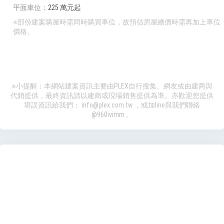
平面車位
225 萬元起
※部份建案購屋時需同時購買車位，故預估房屋總價時需再加上車位
價格。
※小提醒：本網站建案資訊主要由PLEX自行搜集、網友或由建商與
代銷提供，最終資訊請以建商或現場銷售提供為準。亦歡迎您提供
堪誤資訊給我們：
info@plex.com.tw
，或加line與我們聯絡
@960ivimm
。