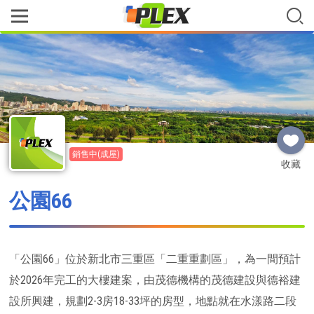
銷售中(成屋)
收藏
公園66
「公園66」位於新北市三重區「二重重劃區」，為一間預計
於2026年完工的大樓建案，由茂德機構的茂德建設與德裕建
設所興建，規劃2-3房18-33坪的房型，地點就在水漾路二段