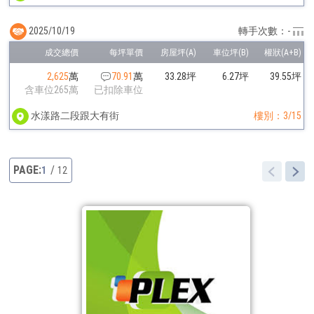
2025/10/19
轉手次數：-
2,625
萬
70.91
萬
33.28坪
6.27坪
39.55坪
含車位265萬
已扣除車位
水漾路二段跟大有街
樓別：3/15
1
12