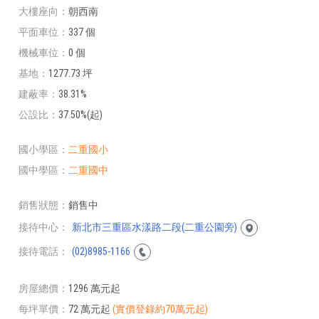
大樓座向
朝西南
平面車位
337 個
機械車位
0 個
基地
1277.73 坪
建蔽率
38.31%
公設比
37.50%(起)
國小學區
二重國小
國中學區
二重國中
銷售狀態
銷售中
接待中心
新北市三重區水漾路二段(二重公園旁)
接待電話
(02)8985-1166
房屋總價
1296 萬元起
每坪單價
72 萬元起
(實價登錄約70萬元起)