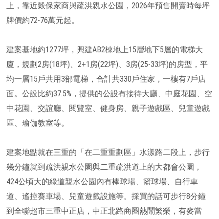
上，靠近穀保家商與疏洪親水公園，2026年預售開賣時每坪
牌價約72-76萬元起。
建案基地約1277坪，興建AB2棟地上15層地下5層的電梯大
廈，規劃2房(18坪)、2+1房(22坪)、3房(25-33坪)的房型，平
均一層15戶共用3部電梯，合計共330戶住家，一樓有7戶店
面。公設比約37.5%，提供的公設有接待大廳、中庭花園、空
中花園、交誼廳、閱覽室、健身房、親子遊戲區、兒童遊戲
區、瑜伽教室等。
建案地點就在三重的「在二重重劃區」水漾路二段上，步行
幾分鐘就到疏洪親水公園與二重疏洪道上的大都會公園，
424公頃大的綠道親水公園內有棒球場、籃球場、自行車
道、遙控賽車場、兒童遊戲設施等。採買的話可步行8分鐘
到全聯超市三重中正店，中正北路商圈熱鬧繁榮，有麥當