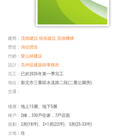
建商
茂德建設
德裕建設
茂德機構
營造
鴻信營造
代銷
愛山林建設
設計
高仲廷建築師事務所
完工
已於2026年第一季完工
地址
新北市三重區水漾路二段(二重公園旁)
交通
樓層
地上15層、地下5層
棟戶
2棟，330戶住家，7戶店面
規劃
2房(18坪)、2+1房(22坪)、3房(25-33坪)
土地
住