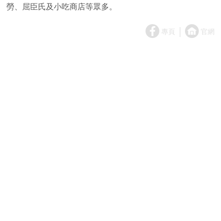
勞、屈臣氏及小吃商店等眾多。
｜
專頁
官網