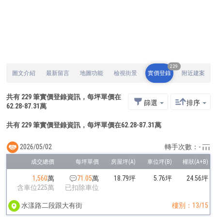
229
圖文介紹
最新留言
地圖功能
檢視街景
實價登錄
附近建案
共有
229
筆實價登錄資訊，每坪單價在
篩選
排序
62.28
-
87.31
萬
共有 229 筆實價登錄資訊，每坪單價在62.28-87.31萬
2026/05/02
轉手次數：-
1,560
萬
71.05
萬
18.79坪
5.76坪
24.56坪
含車位225萬
已扣除車位
水漾路二段跟大有街
樓別：13/15