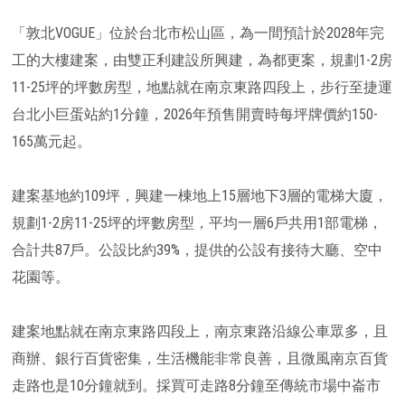
「敦北VOGUE」位於台北市松山區，為一間預計於2028年完
工的大樓建案，由雙正利建設所興建，為都更案，規劃1-2房
11-25坪的坪數房型，地點就在南京東路四段上，步行至捷運
台北小巨蛋站約1分鐘，2026年預售開賣時每坪牌價約150-
165萬元起。
建案基地約109坪，興建一棟地上15層地下3層的電梯大廈，
規劃1-2房11-25坪的坪數房型，平均一層6戶共用1部電梯，
合計共87戶。公設比約39%，提供的公設有接待大廳、空中
花園等。
建案地點就在南京東路四段上，南京東路沿線公車眾多，且
商辦、銀行百貨密集，生活機能非常良善，且微風南京百貨
走路也是10分鐘就到。採買可走路8分鐘至傳統市場中崙市