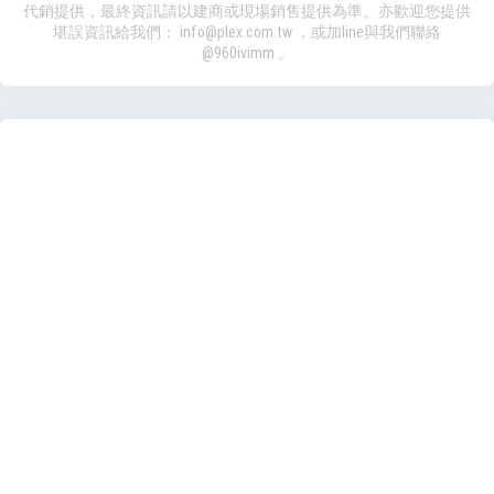
代銷提供，最終資訊請以建商或現場銷售提供為準。亦歡迎您提供
堪誤資訊給我們：
info@plex.com.tw
，或加line與我們聯絡
@960ivimm
。