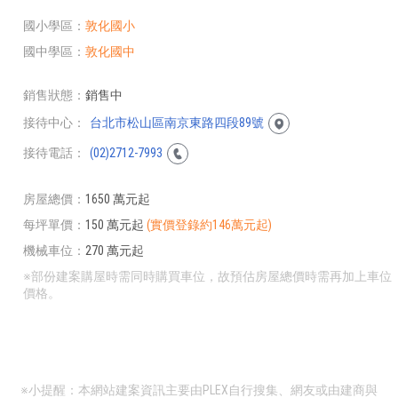
國小學區
敦化國小
國中學區
敦化國中
銷售狀態
銷售中
接待中心
台北市松山區南京東路四段89號
接待電話
(02)2712-7993
房屋總價
1650 萬元起
每坪單價
150 萬元起
(實價登錄約146萬元起)
機械車位
270 萬元起
※部份建案購屋時需同時購買車位，故預估房屋總價時需再加上車位
價格。
※小提醒：本網站建案資訊主要由PLEX自行搜集、網友或由建商與