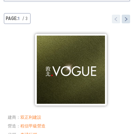
1
3
建商
双正利建設
營造
程信甲級營造