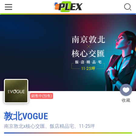
銷售中(預售)
收藏
敦北VOGUE
南京敦北x核心交匯、飯店精品宅、11-25坪