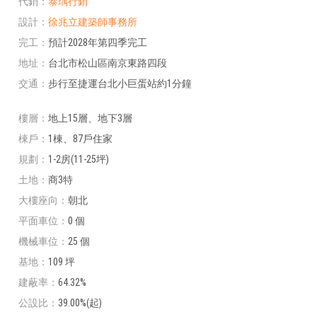
代銷
泰瑀行銷
設計
徐兆立建築師事務所
完工
預計2028年第四季完工
地址
台北市松山區南京東路四段
交通
步行至捷運台北小巨蛋站約1分鐘
樓層
地上15層、地下3層
棟戶
1棟、87戶住家
規劃
1-2房(11-25坪)
土地
商3特
大樓座向
朝北
平面車位
0 個
機械車位
25 個
基地
109 坪
建蔽率
64.32%
公設比
39.00%(起)