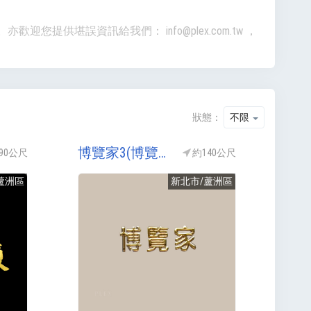
準。亦歡迎您提供堪誤資訊給我們：
info@plex.com.tw
，
狀態：
不限
博覽家3(博覽家三期/博覽家3期/博覽家NO3)
90公尺
約140公尺
蘆洲區
新北市/蘆洲區