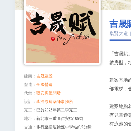
吉晟
集賢大道｜
「吉晟賦」
數房型，地
建商
吉晟建設
建案基地約3
營造
全國營造
部電梯，合
代銷
聯安房屋開發
設計
李浩原建築師事務所
建案地點
完工
已於2025年第二季完工
有兒童遊
地址
新北市三重區仁安街108號
有泳池的
交通
步行至捷運徐匯中學站約9分鐘