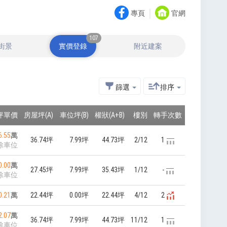
｜
專頁
官網
107
街景
實價登錄
附近建案
篩選
排序
坪單價
房屋坪(A)
車位坪(B)
權狀(A+B)
樓別
轉手次數
6.55
萬
36.74坪
7.99坪
44.73坪
2/12
1
除車位
0.00
萬
27.45坪
7.99坪
35.43坪
1/12
-
除車位
0.21
萬
22.44坪
0.00坪
22.44坪
4/12
2
2.07
萬
36.74坪
7.99坪
44.73坪
11/12
1
除車位