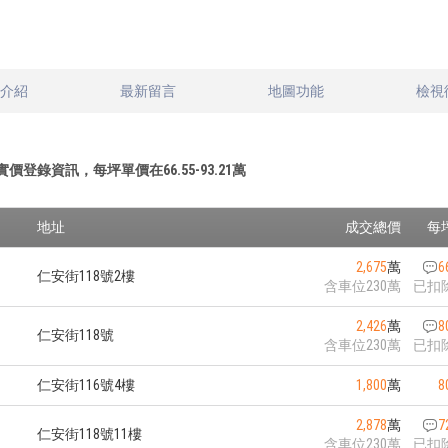
文介紹
最新留言
地圖功能
檢視
實價登錄資訊，每坪單價在
66.55
-
93.21
萬
地址
成交總價
每
2,675
萬
6
仁安街118號2樓
含車位230萬
已扣
2,426
萬
8
仁安街118號
含車位230萬
已扣
仁安街116號4樓
1,800
萬
8
2,878
萬
7
仁安街118號11樓
含車位230萬
已扣