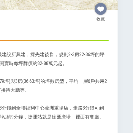
收藏
設所興建，採先建後售，規劃2-3房22-36坪的坪
賣時每坪牌價約82-88萬元起。
79坪)與3房(36.63坪)的坪數房型，平均一層6戶共用2
有接待大廳等。
3分鐘到全聯福利中心蘆洲重陽店，走路3分鐘可到
學站約9分鐘，捷運站就是徐匯廣場，裡面有餐廳、