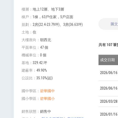
樓層
地上12層、地下3層
棟戶
1棟，63戶住家，5戶店面
圖
規劃
2房(22.4-23.79坪)、3房(36.63坪)
土地
住
大樓座向
朝西北
共有
107
筆
平面車位
47 個
機械車位
0 個
成交日期
基地
329.42 坪
建蔽率
49.90%
2026/06/16
公設比
35.10%(起)
2026/06/16
國中學區
碧華國中
國小學區
碧華國小
2026/03/28
銷售狀態
銷售中
2026/01/16