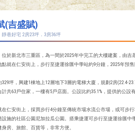
賦(吉盛賦)
靜巷好宅 2房23坪．3房36坪
位於新北市三重區，為一間於2025年中完工的大樓建案，由吉晟建
點就在仁安街上，步行至捷運徐匯中學站約9分鐘，2025年預售開
29坪，興建1棟地上12層地下3層的電梯大廈，規劃2房(22.4-23.
計共63戶住家，一樓有5戶店面。公設比約35.1%，提供的公設
就在仁安街上，採買步行4分鐘至傳統市場水流公市場，或可步行
樂設施的社區公園尼加拉瓜公園。搭乘捷運可步行至捷運徐匯中
健身房、旅館、百貨等，非常方便。