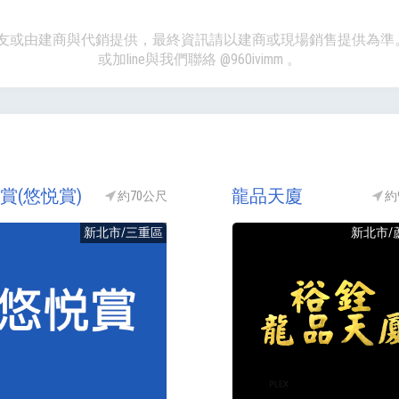
、網友或由建商與代銷提供，最終資訊請以建商或現場銷售提供為
或加line與我們聯絡
@960ivimm
。
賞(悠悦賞)
龍品天廈
約70公尺
約
新北市/三重區
新北市/