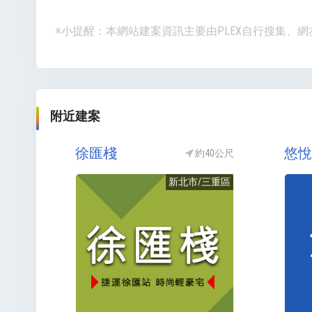
※小提醒：本網站建案資訊主要由PLEX自行搜集
附近建案
徐匯棧
悠悅
約40公尺
新北市/三重區