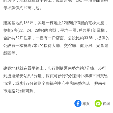
的房型，地點就在景平路上，位居角地，2021年預售開賣時
每坪牌價約59萬元起。
建案基地約186坪，興建一棟地上12層地下3層的電梯大廈，
規劃2房(22、24、28坪)的房型，平均一層5戶共用1部電梯，
合計共52戶住家，一樓有一戶店面。公設比約33.8%，提供的
公設有一樓挑高7米2的接待大廳、交誼廳、健身房、兒童遊
戲區等。
建案地點就在景平路上，步行到捷運南勢角站7分鐘、步行
到捷運景安站約6分鐘，採買可步行7分鐘到中和和平街黃昏
市場，或步行9分鐘到全聯福利中心中和南勢角店，興南夜
市走路7分鐘可到。
｜
專頁
官網