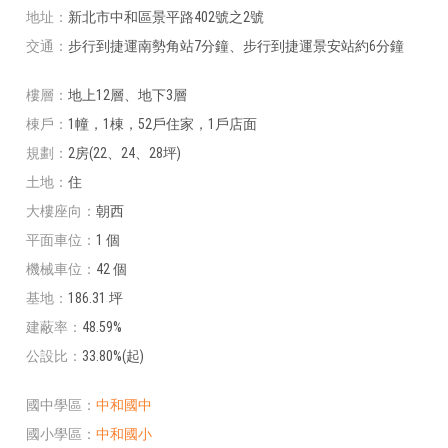
地址
新北市中和區景平路402號之2號
交通
步行到捷運南勢角站7分鐘、步行到捷運景安站約6分鐘
樓層
地上12層、地下3層
棟戶
1幢，1棟，52戶住家，1戶店面
規劃
2房(22、24、28坪)
土地
住
大樓座向
朝西
平面車位
1 個
機械車位
42 個
基地
186.31 坪
建蔽率
48.59%
公設比
33.80%(起)
國中學區
中和國中
國小學區
中和國小