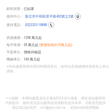
銷售狀態
已結案
接待中心
新北市中和區景平路402號之2號
接待電話
(02)2253-18888
房屋總價
1298 萬元起
每坪單價
59 萬元起
(實價登錄約79萬元起)
平面車位
價格待確認
機械車位
100 萬元起
※部份建案購屋時需同時購買車位，故預估房屋總價時需再加上車位
價格。
※小提醒：本網站建案資訊主要由PLEX自行搜集、網友或由建商與
代銷提供，最終資訊請以建商或現場銷售提供為準。亦歡迎您提供
堪誤資訊給我們：
info@plex.com.tw
，或加line與我們聯絡