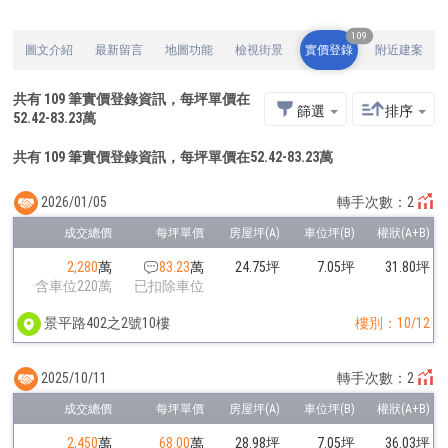
109
圖文介紹
最新留言
地圖功能
檢視街景
實價登錄
附近建案
共有
109
筆實價登錄資訊，每坪單價在
篩選
排序
52.42
-
83.23
萬
共有 109 筆實價登錄資訊，每坪單價在52.42-83.23萬
2026/01/05
轉手次數：2
2,280
萬
83.23
萬
24.75坪
7.05坪
31.80坪
含車位220萬
已扣除車位
景平路402之2號10樓
樓別：10/12
2025/10/11
轉手次數：2
2,450
萬
68.00
萬
28.98坪
7.05坪
36.03坪