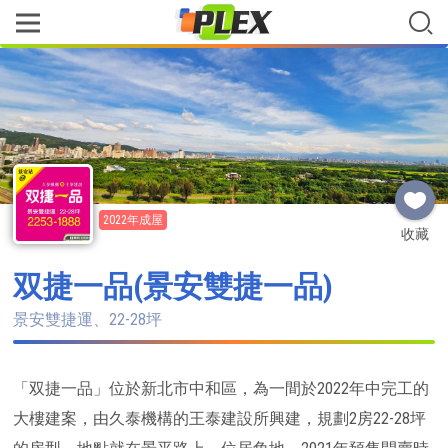
2022年成屋
收藏
双捷一品(景安雙捷一品)
景安雙捷運、22-28坪
「双捷一品」位於新北市中和區，為一間於2022年中完工的
大樓建案，由久泰機構的王泰建設所興建，規劃2房22-28坪