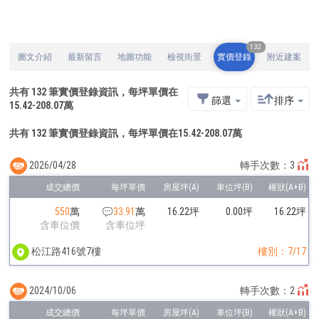
132
圖文介紹
最新留言
地圖功能
檢視街景
實價登錄
附近建案
共有
132
筆實價登錄資訊，每坪單價在
篩選
排序
15.42
-
208.07
萬
共有 132 筆實價登錄資訊，每坪單價在15.42-208.07萬
2026/04/28
轉手次數：3
550
萬
33.91
萬
16.22坪
0.00坪
16.22坪
含車位價
含車位坪
松江路416號7樓
樓別：7/17
2024/10/06
轉手次數：2