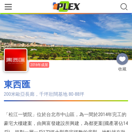
2016年成屋
收藏
東西匯
200米歐亞長廊，千坪壯闊基地 80-88坪
「松江一號院」位於台北市中山區，為一間於2014年完工的
豪宅大樓建案，由興富發建設所興建，為都更案(國產署佔14