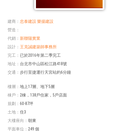
建商
忠泰建設
樂揚建設
營造
代銷
新聯陽實業
設計
王克誠建築師事務所
完工
已於2016年第二季完工
地址
台北市中山區松江路418號
交通
步行至捷運行天宮站約6分鐘
樓層
地上17層、地下5層
棟戶
2棟，138戶住家，5戶店面
規劃
60-87坪
土地
住3
大樓座向
朝東
平面車位
249 個