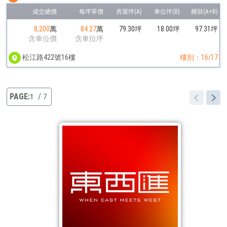
8,200
萬
84.27
萬
79.30坪
18.00坪
97.31坪
含車位價
含車位坪
松江路422號16樓
樓別：16/17
1
7