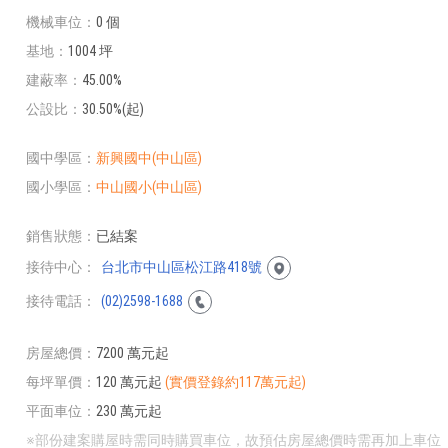
機械車位
0 個
基地
1004 坪
建蔽率
45.00%
公設比
30.50%(起)
國中學區
新興國中(中山區)
國小學區
中山國小(中山區)
銷售狀態
已結案
接待中心
台北市中山區松江路418號
接待電話
(02)2598-1688
房屋總價
7200 萬元起
每坪單價
120 萬元起
(實價登錄約117萬元起)
平面車位
230 萬元起
※部份建案購屋時需同時購買車位，故預估房屋總價時需再加上車位