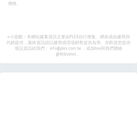
價格。
※小提醒：本網站建案資訊主要由PLEX自行搜集、網友或由建商與
代銷提供，最終資訊請以建商或現場銷售提供為準。亦歡迎您提供
堪誤資訊給我們：
info@plex.com.tw
，或加line與我們聯絡
@960ivimm
。