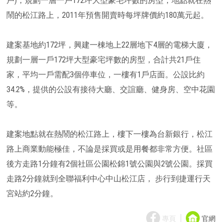
戶)，規劃一層一戶172坪大型豪宅坪數的房型，地點就在熱
鬧的松江路上，2011年預售開賣時每坪牌價約180萬元起。
建案基地約172坪，興建一棟地上22層地下4層的電梯大廈，
規劃一層一戶172坪大型豪宅坪數的房型，合計共21戶住
家，平均一戶需配3個停車位，一樓有1戶店面。公設比約
34.2%，提供的公設有接待大廳、交誼廳、健身房、空中花園
等。
建案地點就在熱鬧的松江路上，樓下一樓為台新銀行，松江
路上商業動能極佳，不論是採買或是用餐都非常方便。社區
後方走路1分鐘有2個社區公園松錦1號公園與2號公園。採買
走路2分鐘就到全聯福利中心中山松江店， 步行到捷運行天
宮站約2分鐘。
｜
專頁
官網