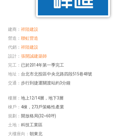
建商
祥陸建設
營造
聯虹營造
代銷
祥陸建設
設計
張開誠建築師
完工
已於2014年第一季完工
地址
台北市北投區中央北路四段515巷48號
交通
步行到捷運關渡站約3分鐘
樓層
地上12/14層，地下3層
棟戶
4棟，273戶策略性產業
規劃
開放格局(32~60坪)
土地
科技工業區
大樓座向
朝東北