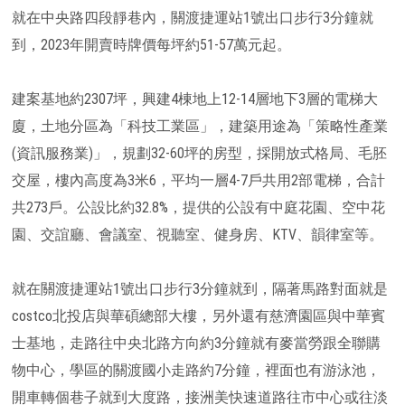
就在中央路四段靜巷內，關渡捷運站1號出口步行3分鐘就
到，2023年開賣時牌價每坪約51-57萬元起。
建案基地約2307坪，興建4棟地上12-14層地下3層的電梯大
廈，土地分區為「科技工業區」，建築用途為「策略性產業
(資訊服務業)」，規劃32-60坪的房型，採開放式格局、毛胚
交屋，樓內高度為3米6，平均一層4-7戶共用2部電梯，合計
共273戶。公設比約32.8%，提供的公設有中庭花園、空中花
園、交誼廳、會議室、視聽室、健身房、KTV、韻律室等。
就在關渡捷運站1號出口步行3分鐘就到，隔著馬路對面就是
costco北投店與華碩總部大樓，另外還有慈濟園區與中華賓
士基地，走路往中央北路方向約3分鐘就有麥當勞跟全聯購
物中心，學區的關渡國小走路約7分鐘，裡面也有游泳池，
開車轉個巷子就到大度路，接洲美快速道路往市中心或往淡