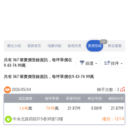
367
圖文介紹
最新留言
地圖功能
檢視街景
實價登錄
附近建案
共有
367
筆實價登錄資訊，每坪單價在
篩選
排序
9.43
-
74.99
萬
共有 367 筆實價登錄資訊，每坪單價在9.43-74.99萬
2026/05/04
轉手次數：2
1,640
萬
74.99
萬
21.87坪
0.00坪
21.87坪
中央北路四段515巷30號12樓
樓別：12/14