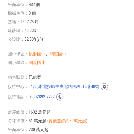
平面車位
437 個
機械車位
0 個
基地
2307.75 坪
建蔽率
45.00%
公設比
32.80%(起)
國中學區
桃源國中
、
關渡國中
國小學區
關渡國小
銷售狀態
已結案
接待中心
台北市北投區中央北路四段515巷48號
接待電話
(02)2892-7722
房屋總價
1632 萬元起
每坪單價
51 萬元起
(實價登錄約59萬元起)
平面車位
230 萬元起