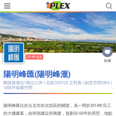
2014年成屋
收藏
陽明峰匯(陽明峰滙)
關渡捷運站1號出口旁 | 北投COSTCO 正對面 | 創意空間3米6 |
1000坪綠覆空間
陽明峰匯位於台北市的北投區的關渡，為一間於2014年完工
的大樓建案，由祥陸建設所興建，規劃32-60坪的房型，地點