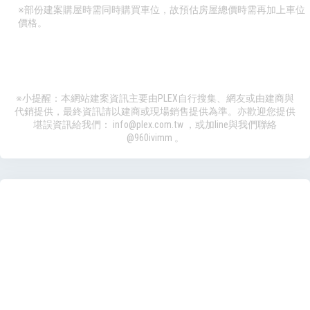
※部份建案購屋時需同時購買車位，故預估房屋總價時需再加上車位
價格。
※小提醒：本網站建案資訊主要由PLEX自行搜集、網友或由建商與
代銷提供，最終資訊請以建商或現場銷售提供為準。亦歡迎您提供
堪誤資訊給我們：
info@plex.com.tw
，或加line與我們聯絡
@960ivimm
。