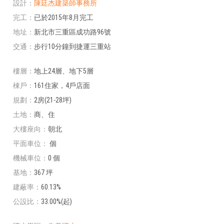
設計
陳廷杰建築師事務所
完工
已於2015年8月完工
地址
新北市三重區成功路96號
交通
步行10分鐘到捷運三重站
樓層
地上24層、地下5層
棟戶
161住家，4戶店面
規劃
2房(21-28坪)
土地
商、住
大樓座向
朝北
平面車位
個
機械車位
0 個
基地
367 坪
建蔽率
60.13%
公設比
33.00%(起)