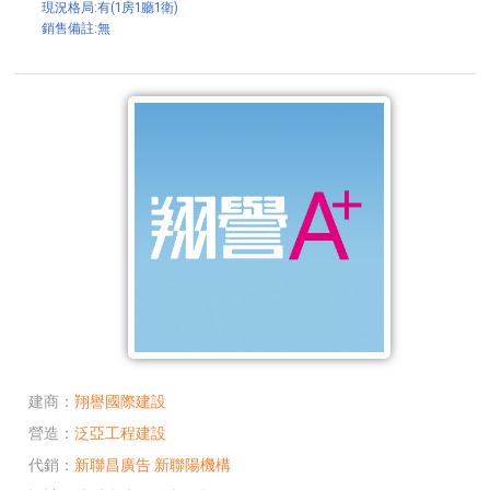
現況格局:有(1房1廳1衛)
銷售備註:無
建商
翔譽國際建設
營造
泛亞工程建設
代銷
新聯昌廣告
新聯陽機構