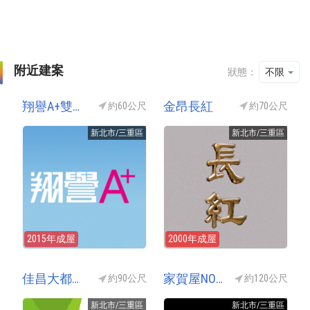
附近建案
狀態：
不限
翔譽A+雙囍特區
金昂長紅
約60公尺
約70公尺
新北市/三重區
新北市/三重區
2015年成屋
2000年成屋
佳昌大都會9(佳昌大都會NO9/佳昌大都會九期)
家賀屋NO1(家賀屋一期)
約90公尺
約120公尺
新北市/三重區
新北市/三重區