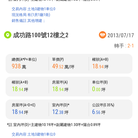
交易內容:土地3建物1車位0
現況格局:有(1房1廳1衛)
銷售備註:其他增建；
成功路100號12樓之2
2013/07/17
轉手 :
2-1
總價(A*P+車位)
單價(P)
權狀(A+B)
938
49
18
萬
.52
萬/坪
.94
坪
權狀(A+B)
房屋坪(A)
車位坪(B)
18
18
0
.94
坪
.94
坪
.00
坪
房屋坪(A=D+E)
室內坪(D)*
公設坪(E‧35%)
18
12
6
.94
坪
.38
坪
.56
坪
*註:室內坪(D)=主建物10.19坪+副屬建物1.30坪+陽台0.89坪
交易內容:土地3建物1車位0