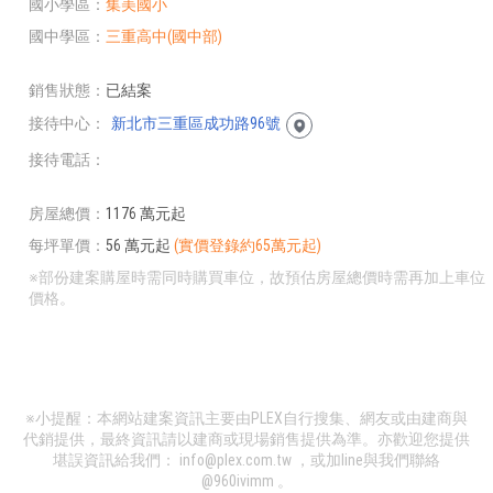
國小學區
集美國小
國中學區
三重高中(國中部)
銷售狀態
已結案
接待中心
新北市三重區成功路96號
接待電話
房屋總價
1176 萬元起
每坪單價
56 萬元起
(實價登錄約65萬元起)
※部份建案購屋時需同時購買車位，故預估房屋總價時需再加上車位
價格。
※小提醒：本網站建案資訊主要由PLEX自行搜集、網友或由建商與
代銷提供，最終資訊請以建商或現場銷售提供為準。亦歡迎您提供
堪誤資訊給我們：
info@plex.com.tw
，或加line與我們聯絡
@960ivimm
。