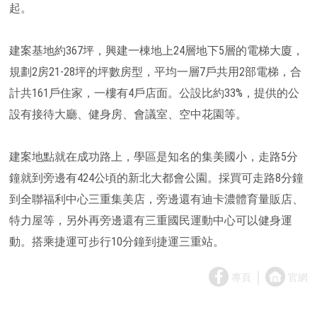
起。
建案基地約367坪，興建一棟地上24層地下5層的電梯大廈，
規劃2房21-28坪的坪數房型，平均一層7戶共用2部電梯，合
計共161戶住家，一樓有4戶店面。公設比約33%，提供的公
設有接待大廳、健身房、會議室、空中花園等。
建案地點就在成功路上，學區是知名的集美國小，走路5分
鐘就到旁邊有424公頃的新北大都會公園。採買可走路8分鐘
到全聯福利中心三重集美店，旁邊還有迪卡濃體育量販店、
特力屋等，另外再旁邊還有三重國民運動中心可以健身運
動。搭乘捷運可步行10分鐘到捷運三重站。
｜
專頁
官網