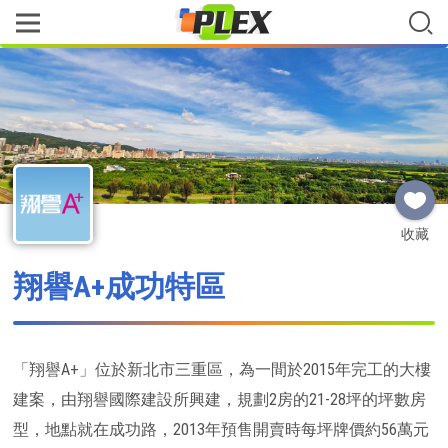
收藏
翔譽A+成功特區
「翔譽A+」位於新北市三重區，為一間於2015年完工的大樓
建案，由翔譽國際建設所興建，規劃2房的21-28坪的坪數房
型，地點就在成功路，2013年預售開賣時每坪牌價約56萬元