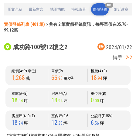
401
圖文介紹
最新留言
地圖功能
檢視街景
實價登錄
附近建案
實價登錄列表 (401 筆)
> 共有 2 筆實價登錄資訊，每坪單價在35.78-
99.12萬
成功路100號12樓之2
2024/01/22
轉手 :
2-2
總價(A*P+車位)
單價(P)
權狀(A+B)
1,268
66
18
萬
.95
萬/坪
.94
坪
權狀(A+B)
房屋坪(A)
車位坪(B)
18
18
0
.94
坪
.94
坪
.00
坪
房屋坪(A=D+E)
室內坪(D)*
公設坪(E‧35%)
18
12
6
.94
坪
.38
坪
.56
坪
*註:室內坪(D)=主建物10.19坪+副屬建物1.30坪+陽台0.89坪