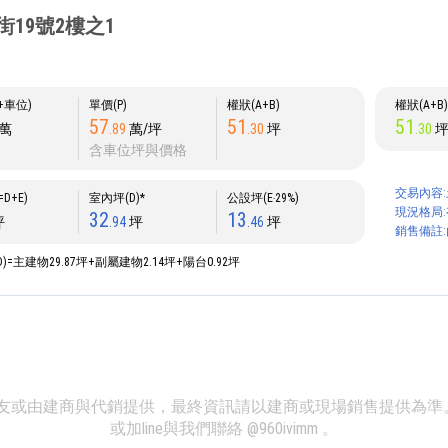
19號2樓之1
P+車位)
單價(P)
權狀(A+B)
權狀(A+B
57
51
51
萬
.89
萬/坪
.30
坪
.30
含車位坪與價格
交易內容:
D+E)
室內坪(D)*
公設坪(E‧29%)
現況格局:
32
13
坪
.94
坪
.46
坪
銷售備註
D)=主建物29.87坪+副屬建物2.14坪+陽台0.92坪
、網友或由建商與代銷提供，最終資訊請以建商或現場銷售提供為
或加line與我們聯絡
@960ivimm
。