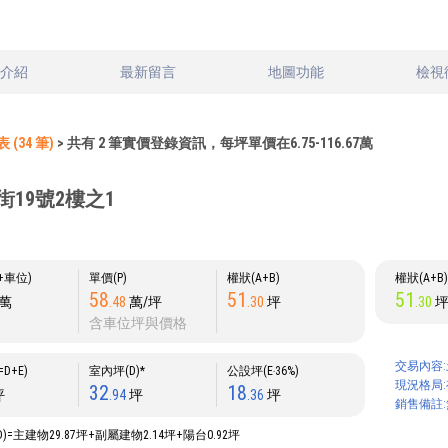
文介紹
最新留言
地圖功能
檢視
(34 筆)
> 共有 2 筆實價登錄資訊，每坪單價在6.75-116.67萬
19號2樓之1
P+車位)
單價(P)
權狀(A+B)
權狀(A+B
58
51
51
萬
.48
萬/坪
.30
坪
.30
含車位坪與價格
交易內容:
D+E)
室內坪(D)*
公設坪(E‧36%)
現況格局:
32
18
坪
.94
坪
.36
坪
銷售備註:
D)=主建物29.87坪+副屬建物2.14坪+陽台0.92坪