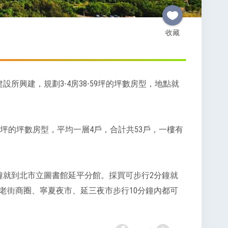
收藏
所興建，規劃3-4房38-59坪的坪數房型，地點就
-59坪的坪數房型，平均一層4戶，合計共53戶，一樓有
鐘就到北市立圖書館延平分館。採買可步行2分鐘就
老街商圈、寧夏夜市、延三夜市步行10分鐘內都可