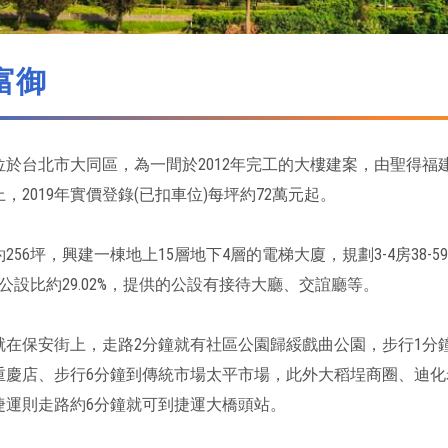
富御
於台北市大同區，為一間於2012年完工的大樓建案，由聖得福建設
，2019年實價登錄(已扣車位)每坪約72萬元起。
256坪，興建一棟地上15層地下4層的電梯大廈，規劃3-4房38
公設比約29.02%，提供的公設有接待大廳、交誼廳等。
就在保安街上，走路2分鐘就有社區公園歸綏戲曲公園，步行1分
重慶店、步行6分鐘到傳統市場太平市場，此外大稻埕商圈、迪化
捷運則走路約6分鐘就可到捷運大橋頭站。