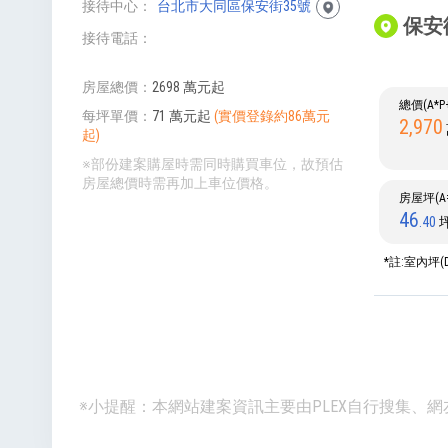
接待中心
台北市大同區保安街35號
保安街
接待電話
房屋總價
2698 萬元起
總價(A*
每坪單價
71 萬元起
(實價登錄約86萬元
2,970
起)
※部份建案購屋時需同時購買車位，故預估
房屋總價時需再加上車位價格。
房屋坪(A=
46
.40
*註:室內坪(
※小提醒：本網站建案資訊主要由PLEX自行搜集