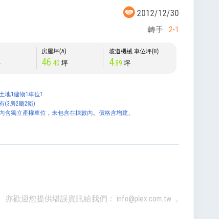
2012/12/30
轉手 :
2-1
)
房屋坪(A)
坡道機械 車位坪(B)
46
4
坪
.40
坪
.89
坪
土地1建物1車位1
有(3房2廳2衛)
:內含獨立產權車位，未包含在棟數內。價格含增建。
準。亦歡迎您提供堪誤資訊給我們：
info@plex.com.tw
，