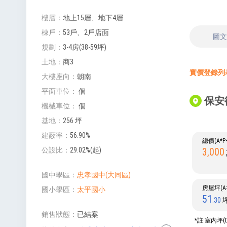
樓層
地上15層、地下4層
棟戶
53戶、2戶店面
圖
規劃
3-4房(38-59坪)
土地
商3
實價登錄列表 
大樓座向
朝南
平面車位
個
保安街
機械車位
個
基地
256 坪
建蔽率
56.90%
總價(A*
3,000
公設比
29.02%(起)
國中學區
忠孝國中(大同區)
房屋坪(A=
國小學區
太平國小
51
.30
銷售狀態
已結案
*註:室內坪(