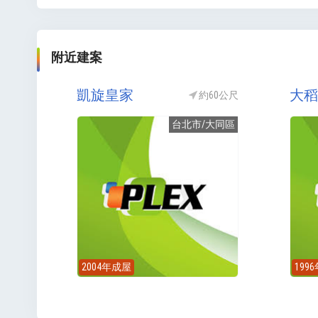
附近建案
凱旋皇家
大稻
約60公尺
台北市/大同區
2004年成屋
199