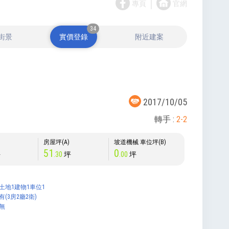
｜
專頁
官網
34
街景
實價登錄
附近建案
2017/10/05
轉手 :
2-2
)
房屋坪(A)
坡道機械 車位坪(B)
51
0
坪
.30
坪
.00
坪
土地1建物1車位1
有(3房2廳2衛)
無