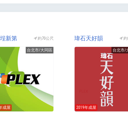
埕新第
瑋石天好韻
約70公尺
約
台北市/大同區
台北市/
6年成屋
2019年成屋