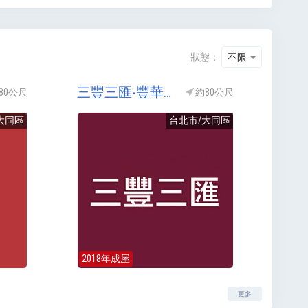
狀態：
不限
三豐三匯-豐華匯(三豐豐華匯)
80公尺
約80公尺
大同區
台北市/大同區
2018年成屋
更多