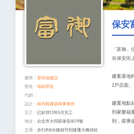
保安
「富御」位
在保安街上
建案基地約
建商
聖得福建設
2戶店面。
營造
瑞助營造
代銷
建案地點
設計
林尚毅建築師事務所
到家樂福
完工
已於2012年5月完工
到，搭乘
地址
台北市大同區保安街19號
交通
步行約6分鐘就可到捷運大橋頭站