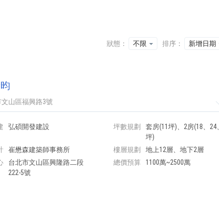
狀態：
不限
排序：
新增日期
青昀
市文山區福興路3號
建
弘碩開發建設
坪數規劃
套房(11坪)、2房(18、24
坪)
計
崔懋森建築師事務所
樓層規劃
地上12層、地下2層
心
台北市文山區興隆路二段
總價預算
1100萬~2500萬
222-5號