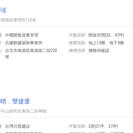
豐琙
南港區東明街152巷
建
中國開發資產管理
坪數規劃
開放空間(25、47坪)
計
呂建勳建築師事務所
樓層規劃
地上14層、地下4層
心
台北市南港區南港路二段220
總價預算
價格待確認
號
素晴．雙捷運
中山區民生東路二段48號
建
台灣川普建設
坪數規劃
2房(21坪、27坪)