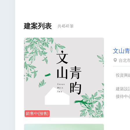
建案列表
共4541筆
文山
台北
投資興
建築設
接待中
銷售中(預售)