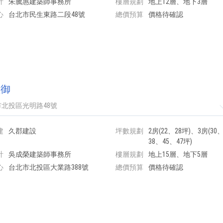
計
朱騰惠建築師事務所
樓層規劃
地上12層、地下3層
心
台北市民生東路二段48號
總價預算
價格待確認
醴御
北投區光明路48號
建
久郡建設
坪數規劃
2房(22、28坪)、3房(30
38、45、47坪)
計
吳成榮建築師事務所
樓層規劃
地上15層、地下5層
心
台北市北投區大業路388號
總價預算
價格待確認