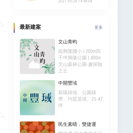
2021-05-28 14:48:08
最新建案
更多
文山青昀
面興隆國小 | 200m四
千坪興隆公園 | 400m
文山森林公園-趣探險
之丘
中開豐琙
新陽綠地、公園綠
帶、均質居境、25-47
坪
民生素晴．雙捷運