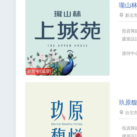
瓏山
新北市
投資興
建築設
接待中
銷售中(成屋)
玖原馥
台北市
投資興
建築設