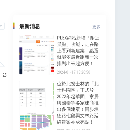
最新消息
更多
PLEX網站新增「附近
景點」功能，走在路
上看到新建案，點選
就能依最近距離一次
排列出來超方便！
2024-01-17 15:26:50
、25
位於北投士林的「北
士科園區」正式於
2022年起華固、家居
與國泰等各家建商推
出多個建案！同步承
德路七段與文林路延
線建案亦成亮點！