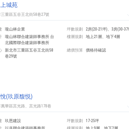
林上城苑
三重區五谷王北街58巷27號
建
瓏山林企業
坪數規劃
2房(20-21坪)、3房(30-37
計
瓏山林聯合建築師事務所 台
樓層規劃
地上21層、地下4層
北國際聯合建築師事務所
心
新北市三重區五谷王北街58
總價預算
價格待確認
巷29號
悅(玖原馥悦)
萬華區莒光路、莒光路178巷
建
玖恩建設
坪數規劃
17-25坪
計
以兆聯合建築師事務所
樓層規劃
地上9層、地下2層