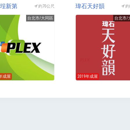
埕新第
瑋石天好韻
約70公尺
約
台北市/大同區
台北市/
6年成屋
2019年成屋
回到首頁
關於我們
2026 PLEX © 