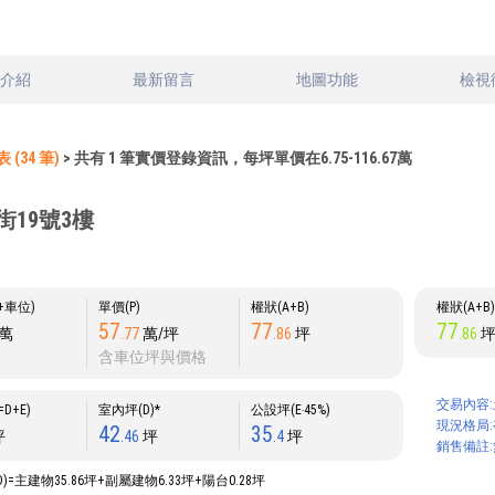
文介紹
最新留言
地圖功能
檢視
(34 筆)
> 共有 1 筆實價登錄資訊，每坪單價在6.75-116.67萬
街19號3樓
P+車位)
單價(P)
權狀(A+B)
權狀(A+B
57
77
77
萬
.77
萬/坪
.86
坪
.86
含車位坪與價格
交易內容:
D+E)
室內坪(D)*
公設坪(E‧45%)
現況格局:
42
35
坪
.46
坪
.4
坪
銷售備註:
D)=主建物35.86坪+副屬建物6.33坪+陽台0.28坪