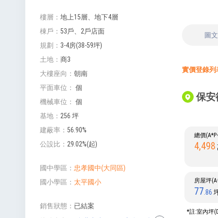
樓層
地上15層、地下4層
棟戶
53戶、2戶店面
圖
規劃
3-4房(38-59坪)
土地
商3
實價登錄列表 
大樓座向
朝南
平面車位
個
保安
機械車位
個
基地
256 坪
建蔽率
56.90%
總價(A*
4,498
公設比
29.02%(起)
國中學區
忠孝國中(大同區)
房屋坪(A=
國小學區
太平國小
77
.86
銷售狀態
已結案
*註:室內坪(