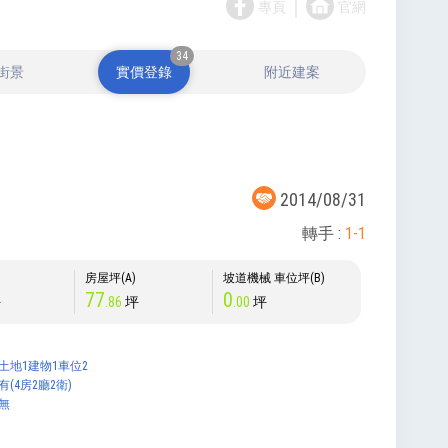
｜
專頁
官網
34
街景
實價登錄
附近建案
2014/08/31
轉手 :
1-1
)
房屋坪(A)
坡道機械 車位坪(B)
77
0
坪
.86
坪
.00
坪
土地1建物1車位2
有(4房2廳2衛)
無