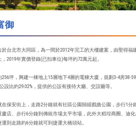
富御
於台北市大同區，為一間於2012年完工的大樓建案，由聖得福建設
，2019年實價登錄(已扣車位)每坪約72萬元起。
256坪，興建一棟地上15層地下4層的電梯大廈，規劃3-4房38
公設比約29.02%，提供的公設有接待大廳、交誼廳等。
就在保安街上，走路2分鐘就有社區公園歸綏戲曲公園，步行1分
重慶店、步行6分鐘到傳統市場太平市場，此外大稻埕商圈、迪化
捷運則走路約6分鐘就可到捷運大橋頭站。