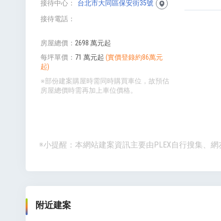
接待中心
台北市大同區保安街35號
接待電話
房屋總價
2698 萬元起
每坪單價
71 萬元起
(實價登錄約86萬元
起)
※部份建案購屋時需同時購買車位，故預估
房屋總價時需再加上車位價格。
※小提醒：本網站建案資訊主要由PLEX自行搜集
附近建案