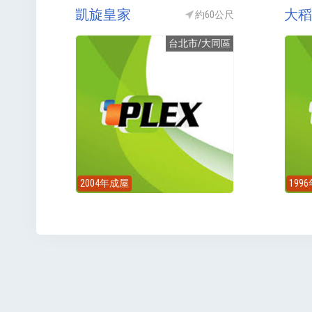
凱旋皇家
大稻
約60公尺
台北市/大同區
2004年成屋
199