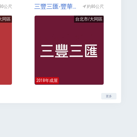
三豐三匯-豐華匯(三豐豐華匯)
80公尺
約80公尺
大同區
台北市/大同區
2018年成屋
更多
聯絡我們
隱私權政策
All Right Resereved.