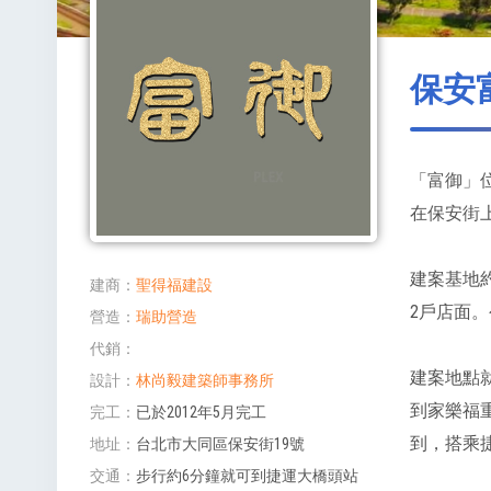
保安
「富御」位
在保安街上
建案基地約
建商
聖得福建設
2戶店面。
營造
瑞助營造
代銷
建案地點
設計
林尚毅建築師事務所
到家樂福
完工
已於2012年5月完工
到，搭乘
地址
台北市大同區保安街19號
交通
步行約6分鐘就可到捷運大橋頭站