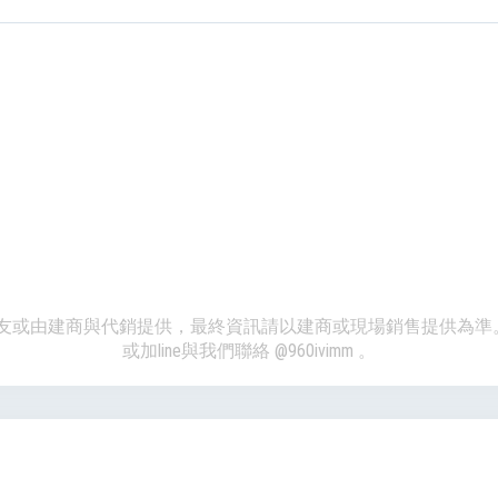
、網友或由建商與代銷提供，最終資訊請以建商或現場銷售提供為
或加line與我們聯絡
@960ivimm
。