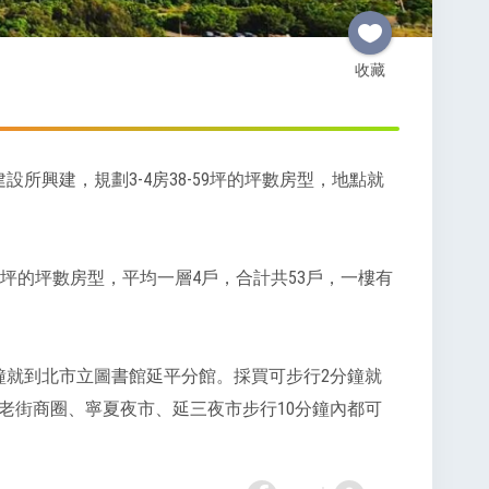
收藏
所興建，規劃3-4房38-59坪的坪數房型，地點就
-59坪的坪數房型，平均一層4戶，合計共53戶，一樓有
鐘就到北市立圖書館延平分館。採買可步行2分鐘就
老街商圈、寧夏夜市、延三夜市步行10分鐘內都可