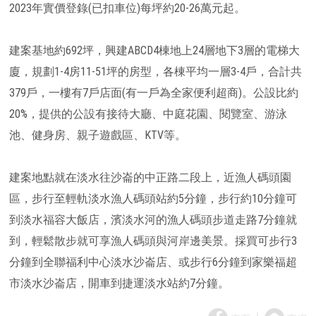
2023年實價登錄(已扣車位)每坪約20-26萬元起。
建案基地約692坪，興建ABCD4棟地上24層地下3層的電梯大
廈，規劃1-4房11-51坪的房型，各棟平均一層3-4戶，合計共
379戶，一樓有7戶店面(有一戶為全家便利超商)。公設比約
20%，提供的公設有接待大廳、中庭花園、閱覽室、游泳
池、健身房、親子遊戲區、KTV等。
建案地點就在淡水往沙崙的中正路二段上，近漁人碼頭園
區，步行至輕軌淡水漁人碼頭站約5分鐘，步行約10分鐘可
到淡水福容大飯店，濱淡水河的漁人碼頭步道走路7分鐘就
到，輕鬆散步就可享漁人碼頭與河岸邊美景。採買可步行3
分鐘到全聯福利中心淡水沙崙店、或步行6分鐘到家樂福超
市淡水沙崙店，開車到捷運淡水站約7分鐘。