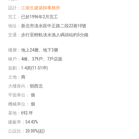
設計
江南生建築師事務所
完工
已於1996年2月完工
地址
新北市淡水區中正路二段22巷10號
交通
步行至輕軌淡水漁人碼頭站約5分鐘
樓層
地上24層、地下3層
棟戶
4棟、379戶、7戶店面
規劃
1-4房(11-51坪)
土地
商
大樓座向
朝西北
平面車位
個
機械車位
個
基地
692 坪
建蔽率
54.43%
公設比
20.00%(起)