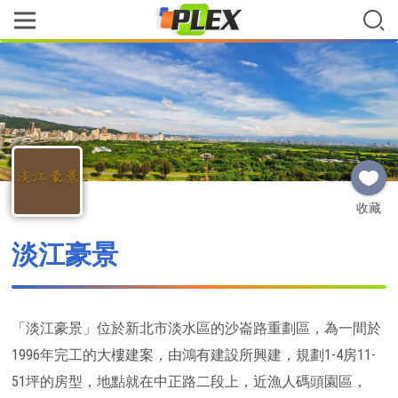
收藏
淡江豪景
「淡江豪景」位於新北市淡水區的沙崙路重劃區，為一間於
1996年完工的大樓建案，由鴻有建設所興建，規劃1-4房11-
51坪的房型，地點就在中正路二段上，近漁人碼頭園區，