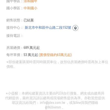
國中學區
漳和國中
國小學區
中和國小
銷售狀態
已結案
接待中心
新北市中和區中山路二段152號
接待電話
房屋總價
689 萬元起
每坪單價
53 萬元起
(實價登錄約63萬元起)
※部份建案購屋時需同時購買車位，故預估房屋總價時需再加上車位
價格。
※小提醒：本網站建案資訊主要由PLEX自行搜集、網友或由建商與
代銷提供，最終資訊請以建商或現場銷售提供為準。亦歡迎您提供
堪誤資訊給我們：
info@plex.com.tw
，或加line與我們聯絡
@960ivimm
。