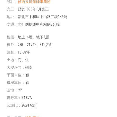
設計
侯西泉建築師事務所
完工
已於1995年1月完工
地址
新北市中和區中山路二段146號
交通
步行到捷運中和站約8分鐘
樓層
地上16層、地下3層
棟戶
2棟、217戶、3戶店面
規劃
13-58坪
土地
商、住
大樓座向
朝南
平面車位
個
機械車位
個
基地
坪
建蔽率
64.87%
公設比
26.91%(起)