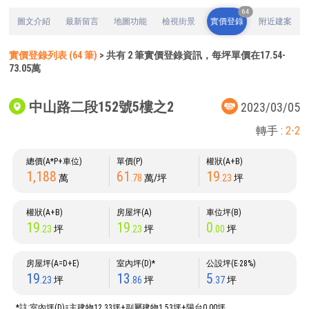
64
圖文介紹
最新留言
地圖功能
檢視街景
實價登錄
附近建案
實價登錄列表 (64 筆)
> 共有 2 筆實價登錄資訊，每坪單價在17.54-
73.05萬
中山路二段152號5樓之2
2023/03/05
轉手 :
2-2
總價(A*P+車位)
單價(P)
權狀(A+B)
1,188
61
19
萬
.78
萬/坪
.23
坪
權狀(A+B)
房屋坪(A)
車位坪(B)
19
19
0
.23
坪
.23
坪
.00
坪
房屋坪(A=D+E)
室內坪(D)*
公設坪(E‧28%)
19
13
5
.23
坪
.86
坪
.37
坪
*註:室內坪(D)=主建物12.33坪+副屬建物1.53坪+陽台0.00坪