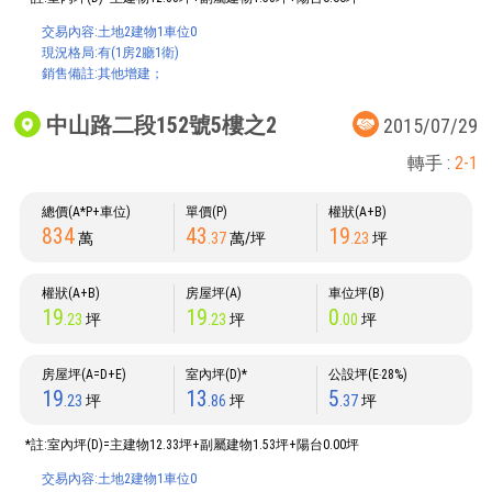
交易內容:土地2建物1車位0
現況格局:有(1房2廳1衛)
銷售備註:其他增建；
中山路二段152號5樓之2
2015/07/29
轉手 :
2-1
總價(A*P+車位)
單價(P)
權狀(A+B)
834
43
19
萬
.37
萬/坪
.23
坪
權狀(A+B)
房屋坪(A)
車位坪(B)
19
19
0
.23
坪
.23
坪
.00
坪
房屋坪(A=D+E)
室內坪(D)*
公設坪(E‧28%)
19
13
5
.23
坪
.86
坪
.37
坪
*註:室內坪(D)=主建物12.33坪+副屬建物1.53坪+陽台0.00坪
交易內容:土地2建物1車位0