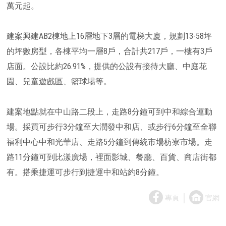
萬元起。
建案興建AB2棟地上16層地下3層的電梯大廈，規劃13-58坪
的坪數房型，各棟平均一層8戶，合計共217戶，一樓有3戶
店面。公設比約26.91%，提供的公設有接待大廳、中庭花
園、兒童遊戲區、籃球場等。
建案地點就在中山路二段上，走路8分鐘可到中和綜合運動
場。採買可步行3分鐘至大潤發中和店、或步行6分鐘至全聯
福利中心中和光華店、走路5分鐘到傳統市場枋寮市場。走
路11分鐘可到比漾廣場，裡面影城、餐廳、百貨、商店街都
有。搭乘捷運可步行到捷運中和站約8分鐘。
｜
專頁
官網