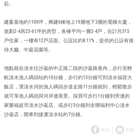
起。
建案基地約1109坪，興建6棟地上19層地下3層的電梯大廈，
規劃2-4房23-61坪的房型，各棟平均一層2-4戶，合計共315
戶住家，一樓有12戶店面。公設比約8.11%，提供的公設有接
待大廳、中庭花園等。
地點就在淡水往沙崙的中正路二段的沙崙路巷內，步行至輕
軌淡水漁人碼頭站約10分鐘，步行約15分鐘可到淡水福容大
飯店，濱淡水河的漁人碼頭步道走路11分鐘就到，輕鬆散步
就可享漁人碼頭與河岸邊美景。採買可步行1分鐘到旁邊的
家樂福超市淡水沙崙店、或步行3分鐘到全聯福利中心淡水
沙崙店，開車到捷運淡水站約7分鐘。
｜
專頁
官網