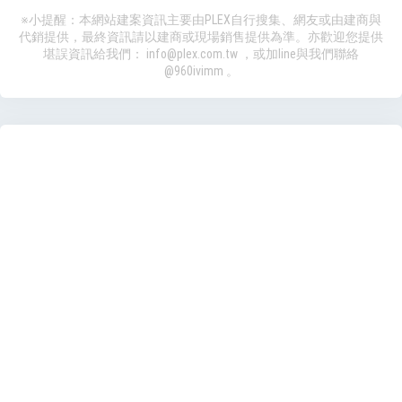
※小提醒：本網站建案資訊主要由PLEX自行搜集、網友或由建商與
代銷提供，最終資訊請以建商或現場銷售提供為準。亦歡迎您提供
堪誤資訊給我們：
info@plex.com.tw
，或加line與我們聯絡
@960ivimm
。