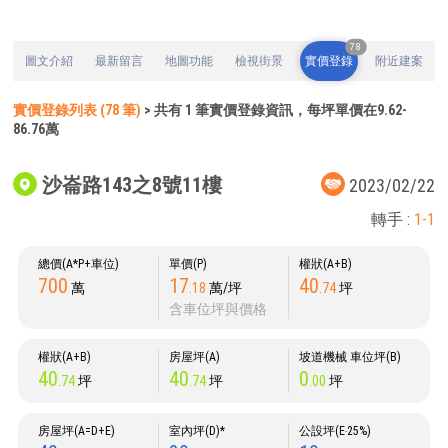
78
圖文介紹
最新留言
地圖功能
檢視街景
實價登錄
附近建案
實價登錄列表 (78 筆)
> 共有 1 筆實價登錄資訊，每坪單價在9.62-
86.76萬
沙崙路143之8號11樓
2023/02/22
轉手 :
1-1
總價(A*P+車位)
單價(P)
權狀(A+B)
700
17
40
萬
.18
萬/坪
.74
坪
含車位坪與價格
權狀(A+B)
房屋坪(A)
坡道機械 車位坪(B)
40
40
0
.74
坪
.74
坪
.00
坪
房屋坪(A=D+E)
室內坪(D)*
公設坪(E‧25%)