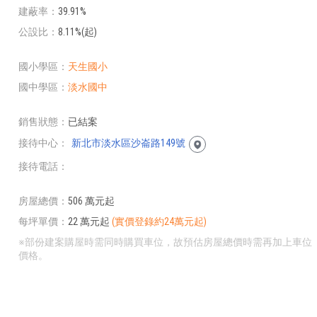
建蔽率
39.91%
公設比
8.11%(起)
國小學區
天生國小
國中學區
淡水國中
銷售狀態
已結案
接待中心
新北市淡水區沙崙路149號
接待電話
房屋總價
506 萬元起
每坪單價
22 萬元起
(實價登錄約24萬元起)
※部份建案購屋時需同時購買車位，故預估房屋總價時需再加上車位
價格。