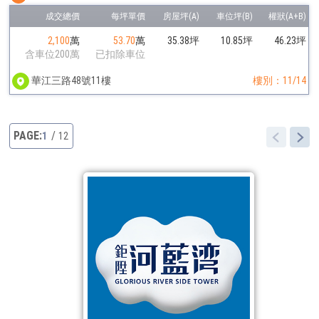
2,100
萬
53.70
萬
35.38坪
10.85坪
46.23坪
含車位200萬
已扣除車位
華江三路48號11樓
樓別：11/14
1
12