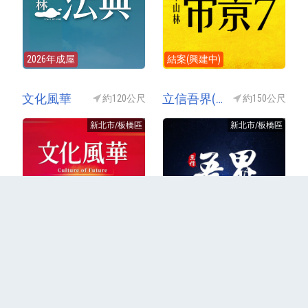
2026年成屋
結案(興建中)
文化風華
立信吾界(立信-吾界)
約120公尺
約150公尺
新北市/板橋區
新北市/板橋區
2023年成屋
2022年成屋
更多