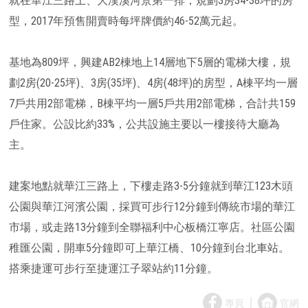
就在華江三路上、大漢溪河景第一排，規劃3房34-38坪的房
型，2017年預售開賣時每坪牌價約46-52萬元起。
基地為809坪，興建AB2棟地上14層地下5層的電梯大樓，規
劃2房(20-25坪)、3房(35坪)、4房(48坪)的房型，A棟平均一層
7戶共用2部電梯，B棟平均一層5戶共用2部電梯，合計共159
戶住家。公設比約33%，公共設施主要以一樓接待大廳為
主。
建案地點就華江三路上，下樓走路3-5分鐘就到華江123木頭
公園與華江河濱公園，採買可步行12分鐘到傳統市場的華江
市場，或走路13分鐘到全聯福利中心板橋江寧店。社區公園
稚匯公園，開車5分鐘即可上華江橋、10分鐘到台北車站。
搭乘捷運可步行至捷運江子翠站約11分鐘。
｜
專頁
官網