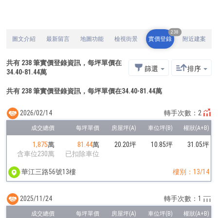
238
圖文介紹
最新留言
地圖功能
檢視街景
實價登錄
附近建案
共有
238
筆實價登錄資訊，每坪單價在
篩選
排序
34.40
-
81.44
萬
共有 238 筆實價登錄資訊，每坪單價在34.40-81.44萬
2026/02/14
轉手次數：2
1,875
萬
81.44
萬
20.20坪
10.85坪
31.05坪
含車位230萬
已扣除車位
華江三路56號13樓
樓別：13/14
2025/11/24
轉手次數：1