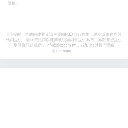
價格。
※小提醒：本網站建案資訊主要由PLEX自行搜集、網友或由建商與
代銷提供，最終資訊請以建商或現場銷售提供為準。亦歡迎您提供
堪誤資訊給我們：
info@plex.com.tw
，或加line與我們聯絡
@960ivimm
。