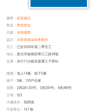
建商
鉅陞建設
營造
齊陞營造
代銷
海悅國際
設計
邱垂睿建築師事務所
完工
已於2020年第二季完工
地址
新北市板橋區華江三路38號
交通
步行11分鐘至捷運江子翠站
樓層
地上14層、地下5層
棟戶
2棟，159戶住家
規劃
2房(20~25坪)、3房(35坪)、4房(48坪)
土地
住2
大樓座向
朝西南
平面車位
167 個