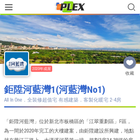
2020年成屋
收藏
鉅陞河藍灣1(河藍灣No1)
All In One．全裝修超值宅 有感建築．客製化暖宅 2-4房
「鉅陞河藍灣」位於新北市板橋區的「江翠重劃區」F區，
為一間於2020年完工的大樓建案，由鉅陞建設所興建，地點