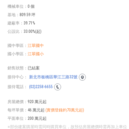
機械車位
0 個
基地
809.59 坪
建蔽率
39.71%
公設比
33.00%(起)
國中學區
江翠國中
國小學區
江翠國小
銷售狀態
已結案
接待中心
新北市板橋區華江三路32號
接待電話
(02)2258-6655
房屋總價
920 萬元起
每坪單價
46 萬元起
(實價登錄約70萬元起)
平面車位
200 萬元起
※部份建案購屋時需同時購買車位，故預估房屋總價時需再加上車位