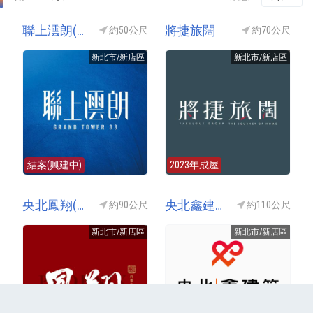
聯上澐朗(聯上雲朗)
將捷旅闊
約50公尺
約70公尺
新北市/新店區
新北市/新店區
結案(興建中)
2023年成屋
央北鳳翔(興遠鳳翔)
央北鑫建築
約90公尺
約110公尺
新北市/新店區
新北市/新店區