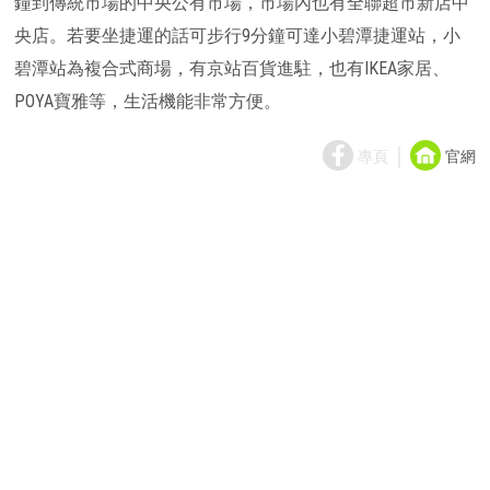
鐘到傳統市場的中央公有市場，市場內也有全聯超市新店中
央店。若要坐捷運的話可步行9分鐘可達小碧潭捷運站，小
碧潭站為複合式商場，有京站百貨進駐，也有IKEA家居、
POYA寶雅等，生活機能非常方便。
｜
專頁
官網