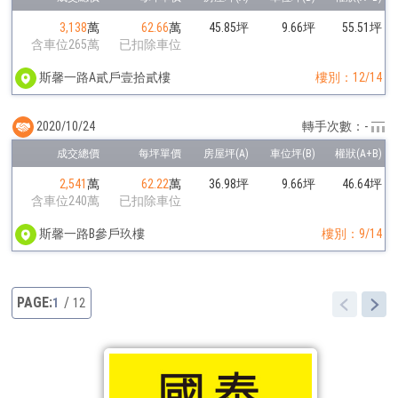
3,138
萬
62.66
萬
45.85坪
9.66坪
55.51坪
含車位265萬
已扣除車位
斯馨一路A貳戶壹拾貳樓
樓別：12/14
2020/10/24
轉手次數：-
2,541
萬
62.22
萬
36.98坪
9.66坪
46.64坪
含車位240萬
已扣除車位
斯馨一路B參戶玖樓
樓別：9/14
1
12