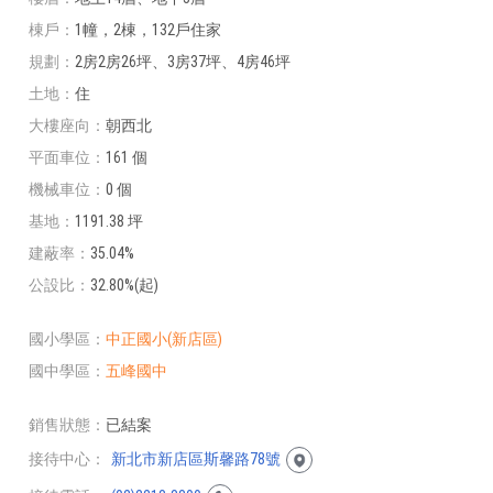
棟戶
1幢，2棟，132戶住家
規劃
2房2房26坪、3房37坪、4房46坪
土地
住
大樓座向
朝西北
平面車位
161 個
機械車位
0 個
基地
1191.38 坪
建蔽率
35.04%
公設比
32.80%(起)
國小學區
中正國小(新店區)
國中學區
五峰國中
銷售狀態
已結案
接待中心
新北市新店區斯馨路78號