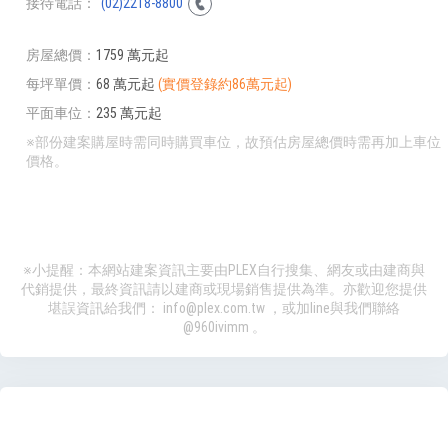
接待電話
(02)2218-8800
房屋總價
1759 萬元起
每坪單價
68 萬元起
(實價登錄約86萬元起)
平面車位
235 萬元起
※部份建案購屋時需同時購買車位，故預估房屋總價時需再加上車位
價格。
※小提醒：本網站建案資訊主要由PLEX自行搜集、網友或由建商與
代銷提供，最終資訊請以建商或現場銷售提供為準。亦歡迎您提供
堪誤資訊給我們：
info@plex.com.tw
，或加line與我們聯絡
@960ivimm
。