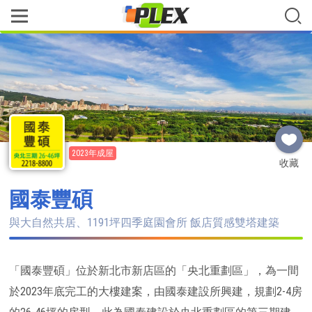
2023年成屋
收藏
國泰豐碩
與大自然共居、1191坪四季庭園會所 飯店質感雙塔建築
「國泰豐碩」位於新北市新店區的「央北重劃區」，為一間
於2023年底完工的大樓建案，由國泰建設所興建，規劃2-4房