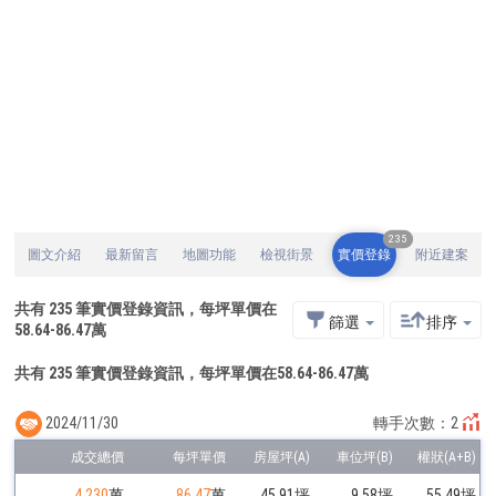
235
圖文介紹
最新留言
地圖功能
檢視街景
實價登錄
附近建案
共有
235
筆實價登錄資訊，每坪單價在
篩選
排序
58.64
-
86.47
萬
共有 235 筆實價登錄資訊，每坪單價在58.64-86.47萬
2024/11/30
轉手次數：2
4,230
萬
86.47
萬
45.91坪
9.58坪
55.49坪