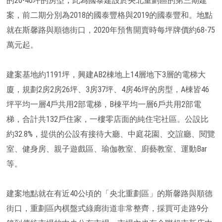
的26-46坪的房型，此為國泰建設於央北重劃區的第三期建
案，前二期分別為2018的國泰豐格與2019的國泰豐和。地點
就在斯馨路與順德街口，2020年預售開賣時每坪牌價約68-75
萬元起。
建案基地約1191坪，興建AB2棟地上14層地下3層的電梯大
廈，規劃2房2房26坪、3房37坪、4房46坪的房型，A棟皆46
坪平均一層4戶共用2部電梯，B棟平均一層6戶共用2部電
梯，合計共132戶住家，一樓零店面的純住宅社區。公設比
約32.8%，提供的公設有接待大廳、中庭花園、交誼廳、閱覽
室、健身房、親子遊戲區、瑜伽教室、廚藝教室、運動Bar
等。
建案地點就在有近40公頃的「央北重劃區」的斯馨路與順德
街口，重劃區內棋盤式綠廊街道非常整齊，採買可走路9分