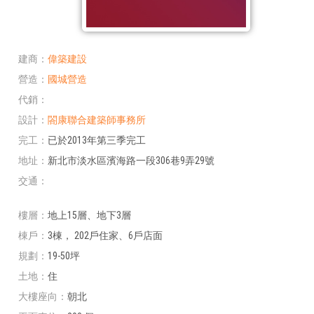
建商
偉築建設
營造
國城營造
代銷
設計
閤康聯合建築師事務所
完工
已於2013年第三季完工
地址
新北市淡水區濱海路一段306巷9弄29號
交通
樓層
地上15層、地下3層
棟戶
3棟， 202戶住家、6戶店面
規劃
19-50坪
土地
住
大樓座向
朝北