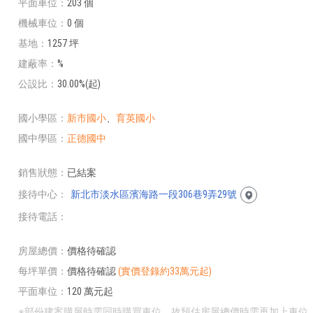
平面車位
203 個
機械車位
0 個
基地
1257 坪
建蔽率
%
公設比
30.00%(起)
國小學區
新市國小
、
育英國小
國中學區
正德國中
銷售狀態
已結案
接待中心
新北市淡水區濱海路一段306巷9弄29號
接待電話
房屋總價
價格待確認
每坪單價
價格待確認
(實價登錄約33萬元起)
平面車位
120 萬元起
※部份建案購屋時需同時購買車位，故預估房屋總價時需再加上車位