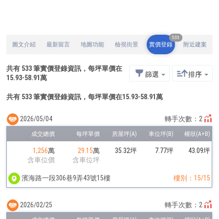
533
圖文介紹
最新留言
地圖功能
檢視街景
實價登錄
附近建案
共有
533
筆實價登錄資訊，每坪單價在
篩選
排序
15.93
-
58.91
萬
共有 533 筆實價登錄資訊，每坪單價在15.93-58.91萬
2026/05/04
轉手次數：2
1,256
萬
29.15
萬
35.32坪
7.77坪
43.09坪
含車位價
含車位坪
濱海路一段306巷9弄43號15樓
樓別：15/15
2026/02/25
轉手次數：2