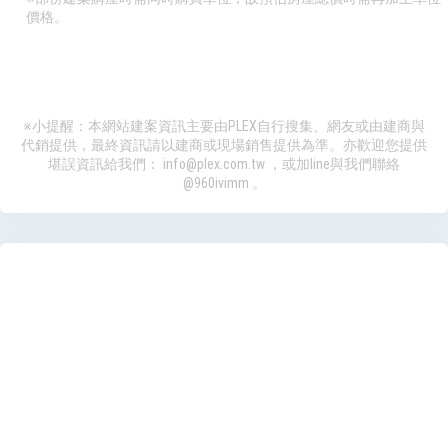
價格。
※小提醒：本網站建案資訊主要由PLEX自行搜集、網友或由建商與
代銷提供，最終資訊請以建商或現場銷售提供為準。亦歡迎您提供
堪誤資訊給我們：
info@plex.com.tw
，或加line與我們聯絡
@960ivimm
。