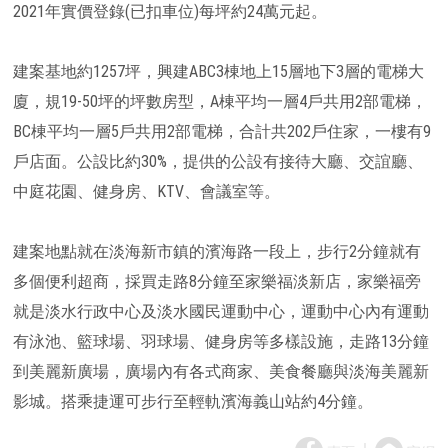
2021年實價登錄(已扣車位)每坪約24萬元起。
建案基地約1257坪，興建ABC3棟地上15層地下3層的電梯大
廈，規19-50坪的坪數房型，A棟平均一層4戶共用2部電梯，
BC棟平均一層5戶共用2部電梯，合計共202戶住家，一樓有9
戶店面。公設比約30%，提供的公設有接待大廳、交誼廳、
中庭花園、健身房、KTV、會議室等。
建案地點就在淡海新市鎮的濱海路一段上，步行2分鐘就有
多個便利超商，採買走路8分鐘至家樂福淡新店，家樂福旁
就是淡水行政中心及淡水國民運動中心，運動中心內有運動
有泳池、籃球場、羽球場、健身房等多樣設施，走路13分鐘
到美麗新廣場，廣場內有各式商家、美食餐廳與淡海美麗新
影城。搭乘捷運可步行至輕軌濱海義山站約4分鐘。