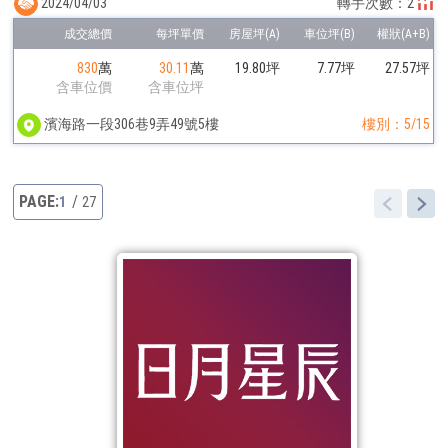
2024/04/03
轉手次數：2
830
萬
30.11
萬
19.80坪
7.77坪
27.57坪
含車位價
含車位坪
濱海路一段306巷9弄49號5樓
樓別：5/15
1
27