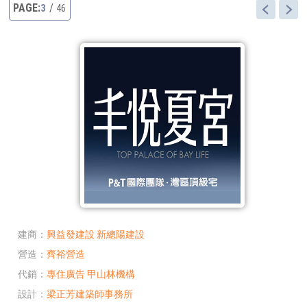
3
46
建商
興益發建設
新總陽建設
營造
齊裕營造
代銷
專住廣告
甲山林機構
設計
梁正芳建築師事務所