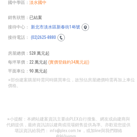
國中學區
淡水國中
銷售狀態
已結案
接待中心
新北市淡水區新春街146號
接待電話
(02)2625-8880
房屋總價
528 萬元起
每坪單價
22 萬元起
(實價登錄約34萬元起)
平面車位
90 萬元起
※部份建案購屋時需同時購買車位，故預估房屋總價時需再加上車位
價格。
※小提醒：本網站建案資訊主要由PLEX自行搜集、網友或由建商與
代銷提供，最終資訊請以建商或現場銷售提供為準。亦歡迎您提供
堪誤資訊給我們：
info@plex.com.tw
，或加line與我們聯絡
@960ivimm
。