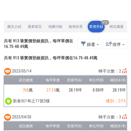
913
圖文介紹
最新留言
地圖功能
檢視街景
實價登錄
附近建案
共有
913
筆實價登錄資訊，每坪單價在
篩選
排序
16.75
-
48.49
萬
共有 913 筆實價登錄資訊，每坪單價在16.75-48.49萬
2023/05/14
轉手次數：2
768
萬
27.24
萬
28.19坪
0.00坪
28.19坪
新春街146之11號2樓
樓別：2/15
2023/04/30
轉手次數：3