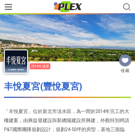
2014年成屋
收藏
丰悅夏宮(豐悅夏宮)
「丰悅夏宮」位於新北市淡水區，為一間於2014年完工的大
樓建案，由興益發建設與新總陽建設所興建，外觀特別聘請
P&T國際團隊規劃設計，規劃24-50坪的房型，基地三面臨