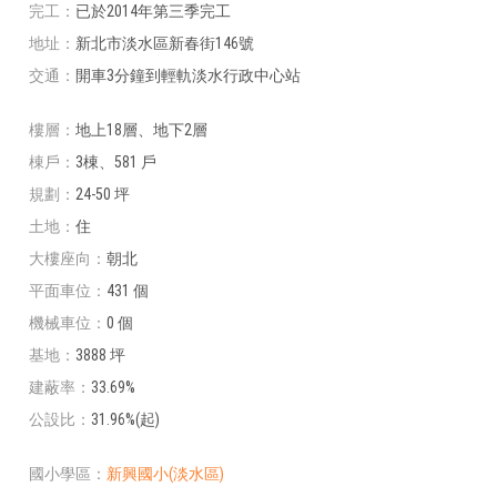
完工
已於2014年第三季完工
地址
新北市淡水區新春街146號
交通
開車3分鐘到輕軌淡水行政中心站
樓層
地上18層、地下2層
棟戶
3棟、581 戶
規劃
24-50 坪
土地
住
大樓座向
朝北
平面車位
431 個
機械車位
0 個
基地
3888 坪
建蔽率
33.69%
公設比
31.96%(起)
國小學區
新興國小(淡水區)