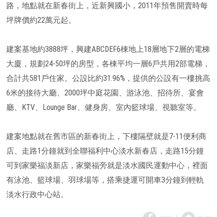
路，地點就在新春街上，近新興國小，2011年預售開賣時每
坪牌價約22萬元起。
建案基地約3888坪，興建ABCDEF6棟地上18層地下2層的電梯
大廈，規劃24-50坪的房型，各棟平均一層6戶共用2部電梯，
合計共581戶住家。公設比約31.96%，提供的公設有一樓挑高
6米的接待大廳、2000坪中庭花園、游泳池、招待所、宴會
廳、KTV、Lounge Bar、健身房、室內籃球場、視聽室等。
建案地點就在舊市區的新春街上，下樓隔壁就是7-11便利商
店、走路1分鐘就到全聯福利中心淡水新春店，走路15分鐘
可到家樂福淡新店，家樂福旁就是淡水國民運動中心，裡面
有泳池、籃球場、羽球場等，搭乘捷運可開車3分鐘到輕軌
淡水行政中心站。