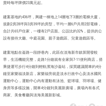
賣時每坪牌價23萬元起。
建案基地約436坪，興建一棟地上14層地下3層的電梯大廈，
規劃2房28坪與3房39坪的房型，平均一層6戶共用2部電梯，
合計共65戶住家，一樓有2戶店面。公設比約32%，提供的公
設有接待大廳、中庭花園、親子遊戲區、兒童遊戲區等。
建案地點在崙路一段靜巷內，此區在淡海新市鎮算開發較
早，生活機能完整，走路1分鐘就有全家與7-11便利商店，搭
乘捷運可步行4分鐘到輕軌濱海沙崙站，採買建議開車約4分
鐘至家樂福淡新店，家樂福旁就是淡水行政中心及淡水國民
運動中心，運動中心內有運動有泳池、籃球場、羽球場、健
身房等多樣設施，開車4分鐘到美麗新廣場，廣場內有各式
商家、美食餐廳與淡海美麗新影城。