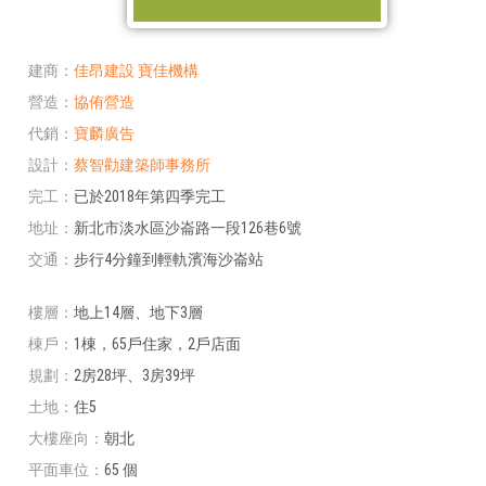
建商
佳昂建設
寶佳機構
營造
協侑營造
代銷
寶麟廣告
設計
蔡智勸建築師事務所
完工
已於2018年第四季完工
地址
新北市淡水區沙崙路一段126巷6號
交通
步行4分鐘到輕軌濱海沙崙站
樓層
地上14層、地下3層
棟戶
1棟，65戶住家，2戶店面
規劃
2房28坪、3房39坪
土地
住5
大樓座向
朝北
平面車位
65 個