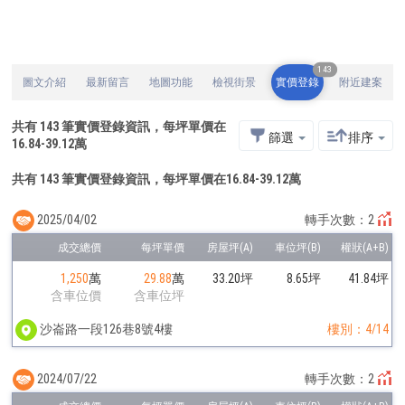
143
圖文介紹
最新留言
地圖功能
檢視街景
實價登錄
附近建案
共有
143
筆實價登錄資訊，每坪單價在
篩選
排序
16.84
-
39.12
萬
共有 143 筆實價登錄資訊，每坪單價在16.84-39.12萬
2025/04/02
轉手次數：2
1,250
萬
29.88
萬
33.20坪
8.65坪
41.84坪
含車位價
含車位坪
沙崙路一段126巷8號4樓
樓別：4/14
2024/07/22
轉手次數：2