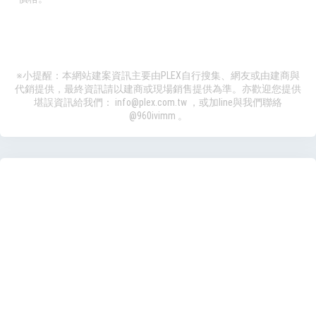
※小提醒：本網站建案資訊主要由PLEX自行搜集、網友或由建商與
代銷提供，最終資訊請以建商或現場銷售提供為準。亦歡迎您提供
堪誤資訊給我們：
info@plex.com.tw
，或加line與我們聯絡
@960ivimm
。