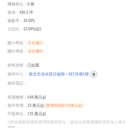
機械車位
0 個
基地
436.5 坪
建蔽率
35.00%
公設比
32.00%(起)
國小學區
天生國小
國中學區
淡水國中
銷售狀態
已結案
接待中心
新北市淡水區沙崙路一段126巷6號
接待電話
房屋總價
644 萬元起
每坪單價
23 萬元起
(實價登錄約35萬元起)
平面車位
125 萬元起
※部份建案購屋時需同時購買車位，故預估房屋總價時需再加上車位
價格。