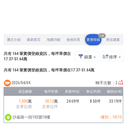
164
圖文介紹
最新留言
地圖功能
檢視街景
實價登錄
附近建案
共有
164
筆實價登錄資訊，每坪單價在
篩選
排序
17.37
-
51.64
萬
共有 164 筆實價登錄資訊，每坪單價在17.37-51.64萬
2026/04/04
轉手次數：2
1,000
萬
30.13
萬
24.69坪
8.50坪
33.19坪
含車位價
含車位坪
沙崙路一段102號10樓
樓別：10/15