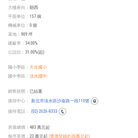
大樓座向
朝西
平面車位
157 個
機械車位
0 個
基地
909 坪
建蔽率
34.00%
公設比
31.00%(起)
國小學區
天生國小
國中學區
淡水國中
銷售狀態
已結案
接待中心
新北市淡水區沙崙路一段110號
接待電話
(02) 2626-8333
房屋總價
483 萬元起
每坪單價
23 萬元起
(實價登錄約36萬元起)