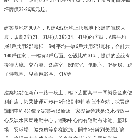
路一段上，規劃2-3房21-41坪的房型，2017年預售開賣時每
坪牌價23-26萬元起。
建案基地約909坪，興建AB2棟地上15層地下3層的電梯大
廈，規劃2房(21、31坪)與3房(34、41坪)的房型，A棟平均一
層4戶共用2部電梯，B棟平均一層6戶共用2部電梯，合計共
140戶住家，一樓有4戶店面。公設比約31%，提供的公設有
接待大廳、交誼廳、會議室、閱覽室、視聽室、健身房、親
子遊戲區、兒童遊戲區、KTV等。
建案地點在新市一路一段上，樓下店面其中一間就是全家便
利商店，搭乘捷運可步行4分鐘到輕軌濱海沙崙站，採買建
議開車約4分鐘至家樂福淡新店，家樂福旁就是淡水行政中
心及淡水國民運動中心，運動中心內有運動有泳池、籃球
場、羽球場、健身房等多樣設施，開車5分鐘到美麗新廣