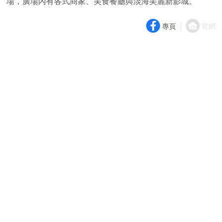
場，廣場內有各式商家、美食餐廳與淡海美麗新影城。
｜
專頁
官網