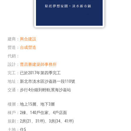
建商
興合建設
營造
台成營造
代銷
設計
曹昌勝建築師事務所
完工
已於2017年第四季完工
地址
新北市淡水區沙崙路一段110號
交通
步行4分鐘到輕軌濱海沙崙站
樓層
地上15層、地下3層
棟戶
2棟、140戶住家、4戶店面
規劃
2房(21、31坪)、3房(34、41坪)
土地
住5