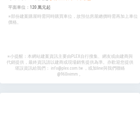
平面車位
120 萬元起
※部份建案購屋時需同時購買車位，故預估房屋總價時需再加上車位
價格。
※小提醒：本網站建案資訊主要由PLEX自行搜集、網友或由建商與
代銷提供，最終資訊請以建商或現場銷售提供為準。亦歡迎您提供
堪誤資訊給我們：
info@plex.com.tw
，或加line與我們聯絡
@960ivimm
。