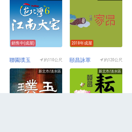
銷售中(成屋)
2018年成屋
聯園璞玉
頤昌詠萃
約110公尺
約120公尺
新北市/淡水區
新北市/淡水區
2018年成屋
2018年成屋
更多