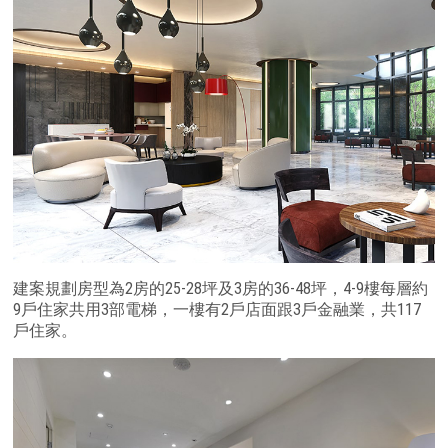
建案規劃房型為2房的25-28坪及3房的36-48坪，4-9樓每層約
9戶住家共用3部電梯，一樓有2戶店面跟3戶金融業，共117
戶住家。