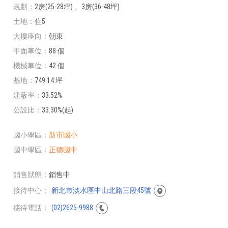
規劃
2房(25-28坪) 、3房(36-48坪)
土地
住5
大樓座向
朝東
平面車位
88 個
機械車位
42 個
基地
749.14 坪
建蔽率
33.52%
公設比
33.30%(起)
國小學區
新市國小
國中學區
正德國中
銷售狀態
銷售中
接待中心
新北市淡水區中山北路三段45號
接待電話
(02)2625-9988