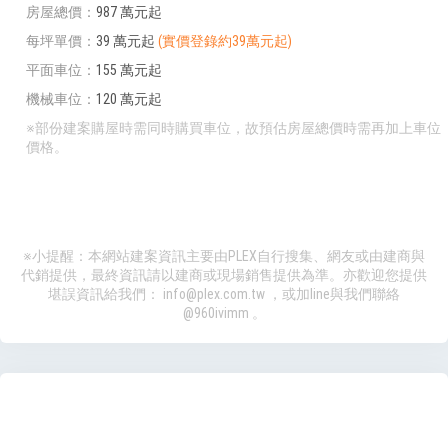
房屋總價
987 萬元起
每坪單價
39 萬元起
(實價登錄約39萬元起)
平面車位
155 萬元起
機械車位
120 萬元起
※部份建案購屋時需同時購買車位，故預估房屋總價時需再加上車位
價格。
※小提醒：本網站建案資訊主要由PLEX自行搜集、網友或由建商與
代銷提供，最終資訊請以建商或現場銷售提供為準。亦歡迎您提供
堪誤資訊給我們：
info@plex.com.tw
，或加line與我們聯絡
@960ivimm
。