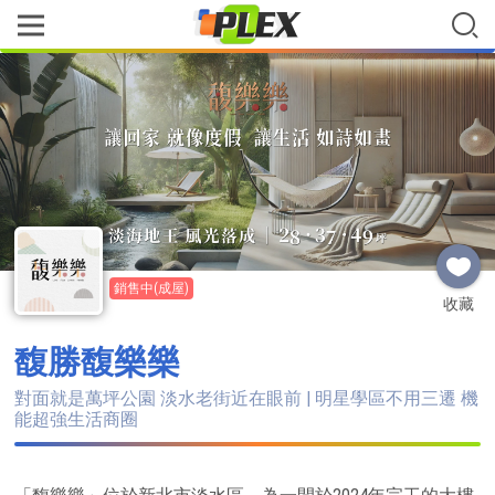
銷售中(成屋)
收藏
馥勝馥樂樂
對面就是萬坪公園 淡水老街近在眼前 | 明星學區不用三遷 機
能超強生活商圈