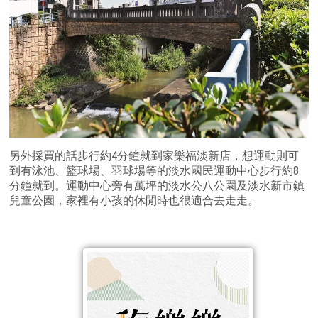
另外採買的話步行約4分鐘就到家樂福淡新店，想運動則可
到有泳池、籃球場、羽球場等的淡水國民運動中心步行約8
分鐘就到。運動中心旁有萬坪的淡水公八公園及淡水新市鎮
兒童公園，家裡有小孩的休閒時也很適合去走走。