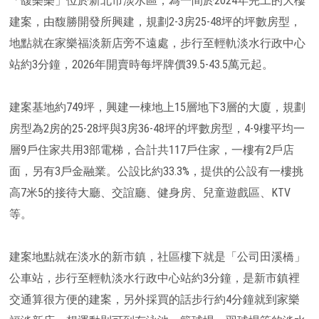
「馥樂樂」位於新北市淡水區，為一間於2024年完工的大樓
建案，由馥勝開發所興建，規劃2-3房25-48坪的坪數房型，
地點就在家樂福淡新店旁不遠處，步行至輕軌淡水行政中心
站約3分鐘，2026年開賣時每坪牌價39.5-43.5萬元起。
建案基地約749坪，興建一棟地上15層地下3層的大廈，規劃
房型為2房的25-28坪與3房36-48坪的坪數房型，4-9樓平均一
層9戶住家共用3部電梯，合計共117戶住家，一樓有2戶店
面，另有3戶金融業。公設比約33.3%，提供的公設有一樓挑
高7米5的接待大廳、交誼廳、健身房、兒童遊戲區、KTV
等。
建案地點就在淡水的新市鎮，社區樓下就是「公司田溪橋」
公車站，步行至輕軌淡水行政中心站約3分鐘，是新市鎮裡
交通算很方便的建案，另外採買的話步行約4分鐘就到家樂