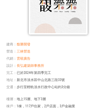
建商
馥勝開發
營造
三林營造
代銷
雲硯廣告
設計
長弘建築師事務所
完工
已於2024年第四季完工
地址
新北市淡水區中山北路三段33號
交通
步行至輕軌淡水行政中心站約3分鐘
樓層
地上15層、地下3層
棟戶
1棟，117戶住家，2戶店面，3戶金融業