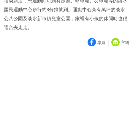
福淡新店，想運動則可到有泳池、籃球場、羽球場等的淡水
國民運動中心步行約8分鐘就到。運動中心旁有萬坪的淡水
公八公園及淡水新市鎮兒童公園，家裡有小孩的休閒時也很
適合去走走。
｜
專頁
官網