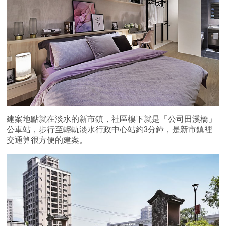
建案地點就在淡水的新市鎮，社區樓下就是「公司田溪橋」
公車站，步行至輕軌淡水行政中心站約3分鐘，是新市鎮裡
交通算很方便的建案。