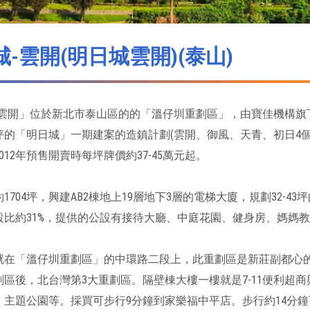
-雲開(明日城雲開)(泰山)
-雲開」位於新北市泰山區的的「溫仔圳重劃區」，由寶佳機構旗
0坪的「明日城」一期建案的造鎮計劃(雲開、御風、天青、初日4個
012年預售開賣時每坪牌價約37-45萬元起。
1704坪，興建AB2棟地上19層地下3層的電梯大廈，規劃32-4
設比約31%，提供的公設有接待大廳、中庭花園、健身房、媽媽
就在「溫仔圳重劃區」的中環路二段上，此重劃區是新莊副都心的
劃區後，北台灣第3大重劃區。隔壁棟大樓一樓就是7-11便利超
、主題公園等。採買可步行9分鐘到家樂福中平店。步行約14分