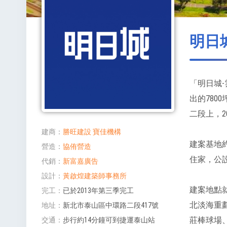
明日城
「明日城
出的780
二段上，2
建商
勝旺建設
寶佳機構
建案基地約
營造
協侑營造
住家，公
代銷
新富嘉廣告
設計
黃啟煌建築師事務所
建案地點
完工
已於2013年第三季完工
北淡海重
地址
新北市泰山區中環路二段417號
莊棒球場
交通
步行約14分鐘可到捷運泰山站