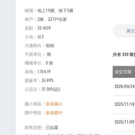
樓層
地上19層、地下3層
棟戶
2棟、237戶住家
規劃
32-43坪
圖
土地
住3
大樓座向
朝南
平面車位
個
共有
339
筆
機械車位
0 個
成交日期
基地
1704 坪
建蔽率
26.89%
2026/04/24
公設比
31.00%(起)
國小學區
新泰國小
2025/11/18
國中學區
新泰國中
2025/11/09
銷售狀態
已結案