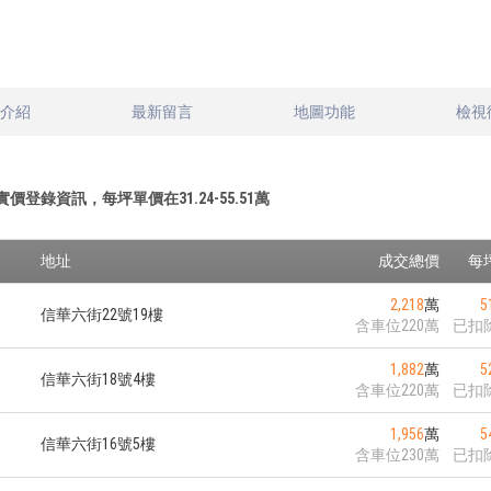
文介紹
最新留言
地圖功能
檢視
實價登錄資訊，每坪單價在
31.24
-
55.51
萬
地址
成交總價
每
2,218
萬
5
信華六街22號19樓
含車位220萬
已扣
1,882
萬
5
信華六街18號4樓
含車位220萬
已扣
1,956
萬
5
信華六街16號5樓
含車位230萬
已扣