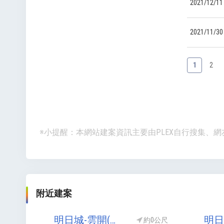
2021/12/11
2021/11/30
1
2
※小提醒：本網站建案資訊主要由PLEX自行搜集
附近建案
明日城-雲開(明日城雲開)(新莊)
約0公尺