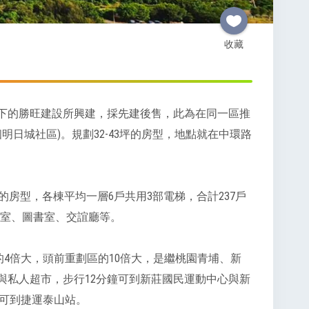
收藏
下的勝旺建設所興建，採先建後售，此為在同一區推
明日城社區)。規劃32-43坪的房型，地點就在中環路
3坪的房型，各棟平均一層6戶共用3部電梯，合計237戶
教室、圖書室、交誼廳等。
4倍大，頭前重劃區的10倍大，是繼桃園青埔、新
商與私人超市，步行12分鐘可到新莊國民運動中心與新
鐘可到捷運泰山站。