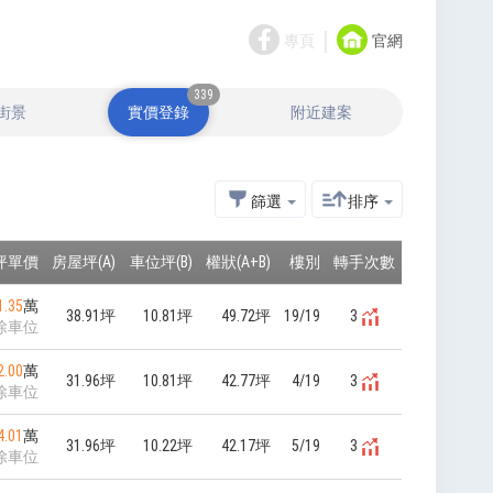
｜
專頁
官網
339
街景
實價登錄
附近建案
篩選
排序
坪單價
房屋坪(A)
車位坪(B)
權狀(A+B)
樓別
轉手次數
1.35
萬
38.91坪
10.81坪
49.72坪
19/19
3
除車位
2.00
萬
31.96坪
10.81坪
42.77坪
4/19
3
除車位
4.01
萬
31.96坪
10.22坪
42.17坪
5/19
3
除車位