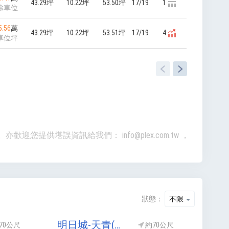
43.29坪
10.22坪
53.50坪
17/19
1
除車位
5.56
萬
43.29坪
10.22坪
53.51坪
17/19
4
車位坪
準。亦歡迎您提供堪誤資訊給我們：
info@plex.com.tw
，
狀態：
不限
明日城-天青(明日城天青)
70公尺
約70公尺