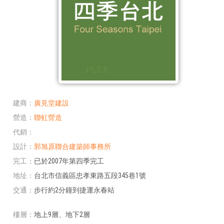
建商
廣見堂建設
營造
聯虹營造
代銷
設計
郭旭原聯合建築師事務所
完工
已於2007年第四季完工
地址
台北市信義區忠孝東路五段345巷1號
交通
步行約2分鐘到捷運永春站
樓層
地上9層、地下2層