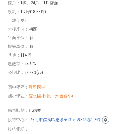
棟戶
1棟、24戶、1戶店面
規劃
1-2房(18-33坪)
土地
商3
大樓座向
朝西
平面車位
個
機械車位
個
基地
114 坪
建蔽率
44.67%
公設比
34.49%(起)
國中學區
興雅國中
國小學區
雙永國小(原：永吉國小)
銷售狀態
已結案
接待中心
台北市信義區忠孝東路五段345巷1-2號
接待電話