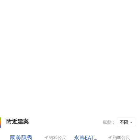
附近建案
狀態：
不限
國美隱秀
永春EAT時尚館(捷運共構宅-永春站)
約30公尺
約80公尺