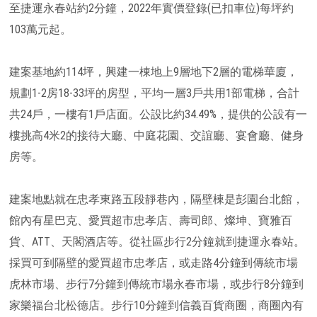
至捷運永春站約2分鐘，2022年實價登錄(已扣車位)每坪約
103萬元起。
建案基地約114坪，興建一棟地上9層地下2層的電梯華廈，
規劃1-2房18-33坪的房型，平均一層3戶共用1部電梯，合計
共24戶，一樓有1戶店面。公設比約34.49%，提供的公設有一
樓挑高4米2的接待大廳、中庭花園、交誼廳、宴會廳、健身
房等。
建案地點就在忠孝東路五段靜巷內，隔壁棟是彭園台北館，
館內有星巴克、愛買超市忠孝店、壽司郎、燦坤、寶雅百
貨、ATT、天閣酒店等。從社區步行2分鐘就到捷運永春站。
採買可到隔壁的愛買超市忠孝店，或走路4分鐘到傳統市場
虎林市場、步行7分鐘到傳統市場永春市場，或步行8分鐘到
家樂福台北松德店。步行10分鐘到信義百貨商圈，商圈內有