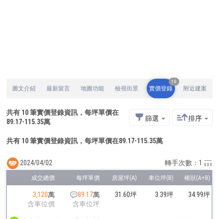
10
圖文介紹
最新留言
地圖功能
檢視街景
實價登錄
附近建案
共有
10
筆實價登錄資訊，每坪單價在
篩選
排序
89.17
-
115.35
萬
共有 10 筆實價登錄資訊，每坪單價在89.17-115.35萬
2024/04/02
轉手次數：1
3,120
萬
89.17
萬
31.60坪
3.39坪
34.99坪
含車位價
含車位坪