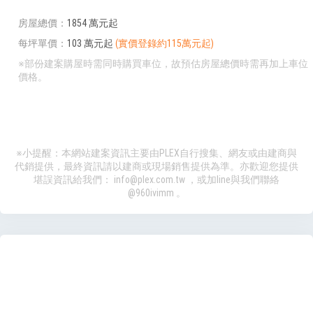
房屋總價
1854 萬元起
每坪單價
103 萬元起
(實價登錄約115萬元起)
※部份建案購屋時需同時購買車位，故預估房屋總價時需再加上車位
價格。
※小提醒：本網站建案資訊主要由PLEX自行搜集、網友或由建商與
代銷提供，最終資訊請以建商或現場銷售提供為準。亦歡迎您提供
堪誤資訊給我們：
info@plex.com.tw
，或加line與我們聯絡
@960ivimm
。